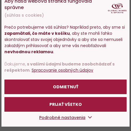
Aby naša webová stránka fungovala
správne
(súhlas s cookies)
Prečo potrebujeme váš súhlas? Napríklad preto, aby sme si
zapamätali, čo máte v košíku
, aby ste mohli ľahko
Vstupujete na stránky s
skontrolovať stav svojej objednávky a aby ste sa nemuseli
predajom alkoholu. Prosím
zakaždým prihlasovať a aby sme vás neobťažovali
potvrďte, že Vám už bolo 18
nevhodnou reklamou
.
rokov.
Ďakujeme,
s vašimi údajmi budeme zaobchádzať s
rešpektom
.
Spracovanie osobných údajov
POTVRDZUJEM
ODMIETNUŤ
PRIJAŤ VŠETKO
Podrobné nastavenia