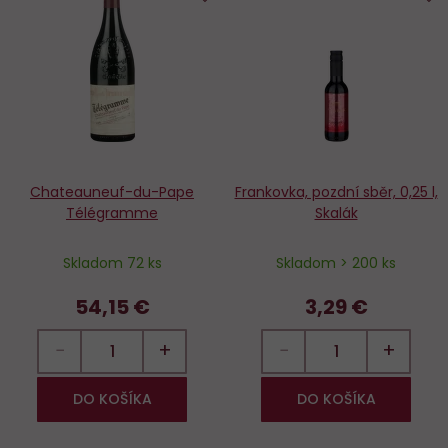
Do
D
obľúbených
o
Chateauneuf-du-Pape
Frankovka, pozdní sběr, 0,25 l,
Télégramme
Skalák
Skladom 72 ks
Skladom > 200 ks
54,15 €
3,29 €
−
+
−
+
DO KOŠÍKA
DO KOŠÍKA