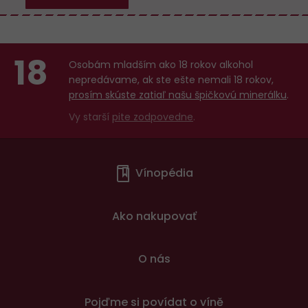
18
Osobám mladším ako 18 rokov alkohol
nepredávame, ak ste ešte nemali 18 rokov,
prosím skúste zatiaľ našu špičkovú minerálku
.
Vy starší
pite zodpovedne
.
Menu
Vínopédia
v
patičce
Ako nakupovať
O nás
Pojďme si povídat o víně