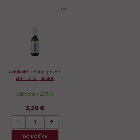
Do
obľúbených
Veltlínské zelené, pozdní
sběr, 0,25 l, Skalák
Skladom > 200 ks
3,29 €
−
+
DO KOŠÍKA