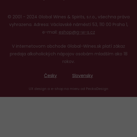
© 2001 - 2024 Global Wines & Spirits, s.r.o., všechna práva
vyhrazena. Adresa: Václavské náměstí 53, 110 00 Praha 1,
e-mail:
eshop@g-w-s.cz
V internetovom obchode Global-Wines.sk platí zákaz
predaja alkoholických nápojov osobám mladším ako 18
rokov.
Česky
Slovensky
UX design
a
e-shop na mieru
od
PeckaDesign