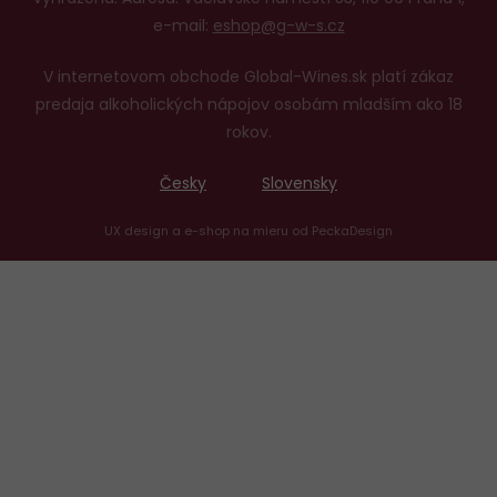
e-mail:
eshop@g-w-s.cz
V internetovom obchode Global-Wines.sk platí zákaz
predaja alkoholických nápojov osobám mladším ako 18
rokov.
Česky
Slovensky
UX design
a
e-shop na mieru
od
PeckaDesign