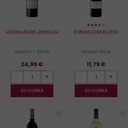
72%
Château Rozier, Grand Cru
El Meson Crianza Tinto
Skladom > 200 ks
Skladom 166 ks
24,95 €
11,79 €
−
+
−
+
DO KOŠÍKA
DO KOŠÍKA
Do
D