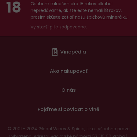
18
Osobám mladším ako 18 rokov alkohol
nepredávame, ak ste ešte nemali 18 rokov,
prosím skúste zatiaľ našu špičkovú minerálku
.
Vy starší
pite zodpovedne
.
Menu
Vínopédia
v
patičce
Ako nakupovať
O nás
Pojďme si povídat o víně
© 2001 - 2024 Global Wines & Spirits, s.r.o., všechna práva
vyhrazena. Adresa: Václavské náměstí 53, 110 00 Praha 1,