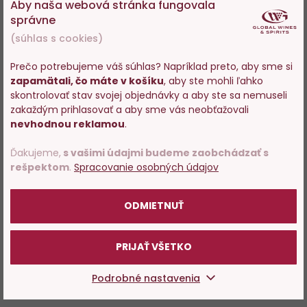
Aby naša webová stránka fungovala
správne
(súhlas s cookies)
Prečo potrebujeme váš súhlas? Napríklad preto, aby sme si
zapamätali, čo máte v košíku
, aby ste mohli ľahko
Vstupujete na stránky s
skontrolovať stav svojej objednávky a aby ste sa nemuseli
predajom alkoholu. Prosím
zakaždým prihlasovať a aby sme vás neobťažovali
potvrďte, že Vám už bolo 18
nevhodnou reklamou
.
rokov.
Ďakujeme,
s vašimi údajmi budeme zaobchádzať s
rešpektom
.
Spracovanie osobných údajov
POTVRDZUJEM
ODMIETNUŤ
PRIJAŤ VŠETKO
Podrobné nastavenia