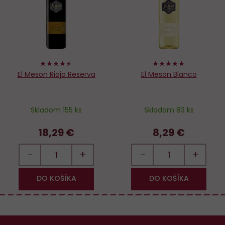
obľúbených
o
90%
100%
El Meson Rioja Reserva
El Meson Blanco
Skladom 155 ks
Skladom 83 ks
18,29 €
8,29 €
−
+
−
+
DO KOŠÍKA
DO KOŠÍKA