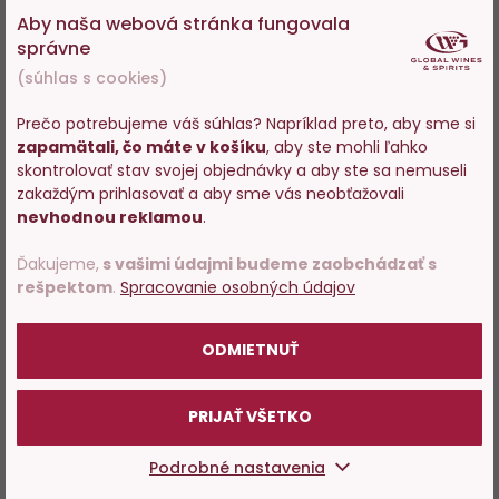
Aby naša webová stránka fungovala
správne
(súhlas s cookies)
Prečo potrebujeme váš súhlas? Napríklad preto, aby sme si
zapamätali, čo máte v košíku
, aby ste mohli ľahko
Vstupujete na stránky s
skontrolovať stav svojej objednávky a aby ste sa nemuseli
predajom alkoholu. Prosím
zakaždým prihlasovať a aby sme vás neobťažovali
potvrďte, že Vám už bolo 18
nevhodnou reklamou
.
rokov.
Ďakujeme,
s vašimi údajmi budeme zaobchádzať s
rešpektom
.
Spracovanie osobných údajov
POTVRDZUJEM
ODMIETNUŤ
PRIJAŤ VŠETKO
Podrobné nastavenia