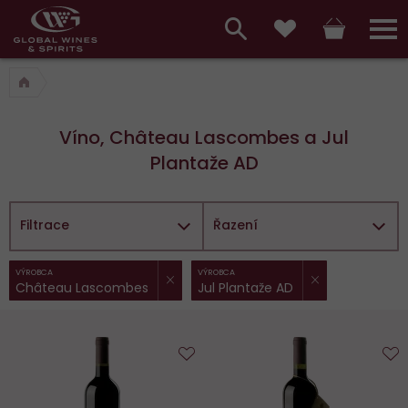
Hlavní
menu,
Vyhledávání
Košík
Přihláš
Obľúbené
košík,
a
hlavní
vyhledávání,
menu
Víno, Château Lascombes a Jul
přihlášení
Plantaže AD
Filtrace
Řazení
ZRUŠIT FILTR
ZRU
Vybrané
VÝROBCA
VÝROBCA
Château Lascombes
Jul Plantaže AD
filtry:
Do
D
obľúbených
o