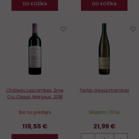
DO KOŠÍKA
DO KOŠÍKA
Do
D
obľúbených
o
Château Lascombes, 2me
Terlan Gewürztraminer
Cru Classé, Margaux, 2018
Iba na predajni
Skladom 70 ks
119,55 €
21,99 €