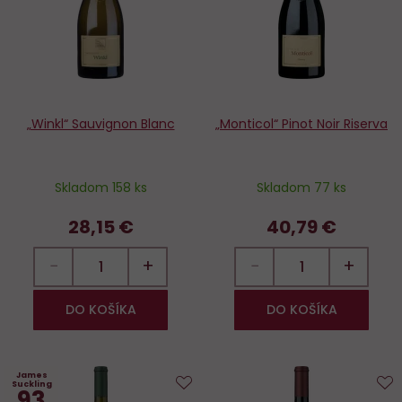
„Winkl“ Sauvignon Blanc
„Monticol“ Pinot Noir Riserva
Skladom 158 ks
Skladom 77 ks
28,15 €
40,79 €
−
+
−
+
DO KOŠÍKA
DO KOŠÍKA
James
Suckling
93