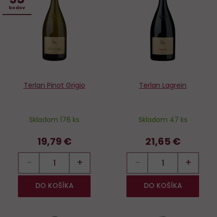
Do
D
bodov
obľúbených
o
Terlan Pinot Grigio
Terlan Lagrein
Skladom 176 ks
Skladom 47 ks
19,79 €
21,65 €
−
+
−
+
DO KOŠÍKA
DO KOŠÍKA