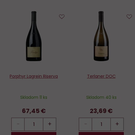
Do
D
obľúbených
o
Porphyr Lagrein Riserva
Terlaner DOC
Skladom 11 ks
Skladom 40 ks
67,45 €
23,69 €
−
+
−
+