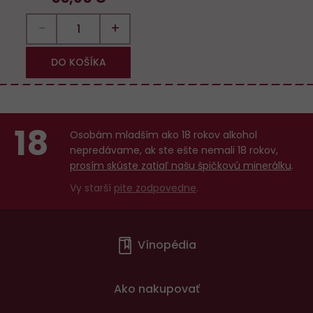
−
+
DO KOŠÍKA
18
Osobám mladším ako 18 rokov alkohol
nepredávame, ak ste ešte nemali 18 rokov,
prosím skúste zatiaľ našu špičkovú minerálku
.
Vy starší
pite zodpovedne
.
Menu
Vínopédia
v
patičce
Ako nakupovať