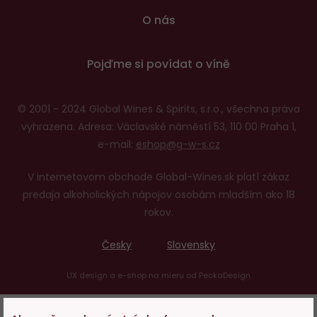
O nás
Pojďme si povídat o víně
© 2001 - 2024 Global Wines & Spirits, s.r.o., všechna práva
vyhrazena. Adresa: Václavské náměstí 53, 110 00 Praha 1,
e-mail:
eshop@g-w-s.cz
V internetovom obchode Global-Wines.sk platí zákaz
predaja alkoholických nápojov osobám mladším ako 18
rokov.
Česky
Slovensky
UX design
a
e-shop na mieru
od
PeckaDesign