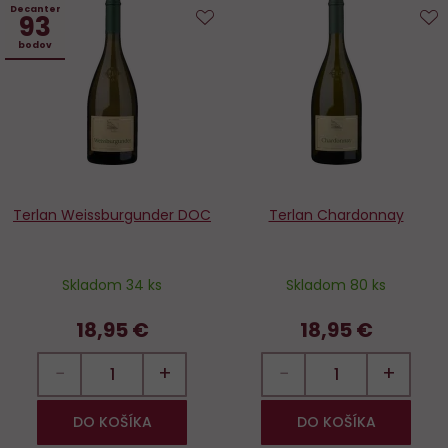
Decanter
93
Do
D
bodov
obľúbených
o
Terlan Weissburgunder DOC
Terlan Chardonnay
Skladom 34 ks
Skladom 80 ks
18,95 €
18,95 €
−
+
−
+
DO KOŠÍKA
DO KOŠÍKA