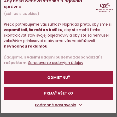
Aby naša webová stránka fungovala
správne
(súhlas s cookies)
Prečo potrebujeme váš súhlas? Napríklad preto, aby sme si
zapamätali, čo máte v košíku
, aby ste mohli ľahko
Vstupujete na stránky s
skontrolovať stav svojej objednávky a aby ste sa nemuseli
predajom alkoholu. Prosím
zakaždým prihlasovať a aby sme vás neobťažovali
potvrďte, že Vám už bolo 18
nevhodnou reklamou
.
rokov.
Ďakujeme,
s vašimi údajmi budeme zaobchádzať s
rešpektom
.
Spracovanie osobných údajov
POTVRDZUJEM
ODMIETNUŤ
PRIJAŤ VŠETKO
Podrobné nastavenia