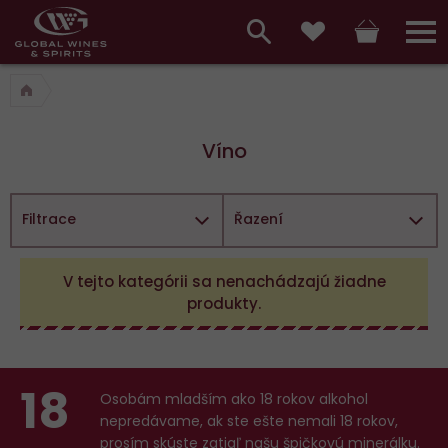
Hlavní
menu,
Vyhledávání
Košík
Přihláš
Obľúbené
košík,
a
hlavní
vyhledávání,
menu
Víno
přihlášení
Filtrace
Řazení
Vybrané
V tejto kategórii sa nenachádzajú žiadne
filtry:
produkty.
18
Osobám mladším ako 18 rokov alkohol
nepredávame, ak ste ešte nemali 18 rokov,
prosím skúste zatiaľ našu špičkovú minerálku
.