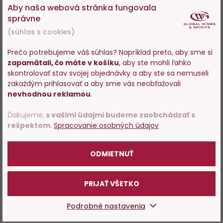
Aby naša webová stránka fungovala
správne
(súhlas s cookies)
Prečo potrebujeme váš súhlas? Napríklad preto, aby sme si
zapamätali, čo máte v košíku
, aby ste mohli ľahko
Vstupujete na stránky s
skontrolovať stav svojej objednávky a aby ste sa nemuseli
predajom alkoholu. Prosím
zakaždým prihlasovať a aby sme vás neobťažovali
potvrďte, že Vám už bolo 18
nevhodnou reklamou
.
rokov.
Ďakujeme,
s vašimi údajmi budeme zaobchádzať s
rešpektom
.
Spracovanie osobných údajov
POTVRDZUJEM
ODMIETNUŤ
PRIJAŤ VŠETKO
Podrobné nastavenia