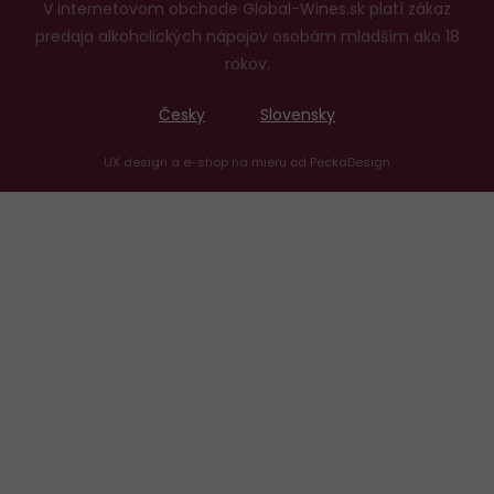
V internetovom obchode Global-Wines.sk platí zákaz
predaja alkoholických nápojov osobám mladším ako 18
rokov.
Česky
Slovensky
UX design
a
e-shop na mieru
od
PeckaDesign