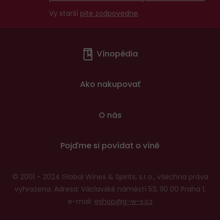
Vy starší
pite zodpovedne
.
Menu
Vínopédia
v
patičce
Ako nakupovať
O nás
Pojďme si povídat o víně
© 2001 - 2024 Global Wines & Spirits, s.r.o., všechna práva
vyhrazena. Adresa: Václavské náměstí 53, 110 00 Praha 1,
e-mail:
eshop@g-w-s.cz