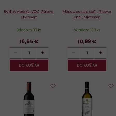
Ryzlink vlašský, VOC, Pálava,
Merlot, pozdní sběr, "Flower
Mikrosvín
Line", Mikrosvín
Skladom 33 ks
Skladom 103 ks
16,65 €
10,99 €
−
+
−
+
DO KOŠÍKA
DO KOŠÍKA
Do
D
obľúbených
o