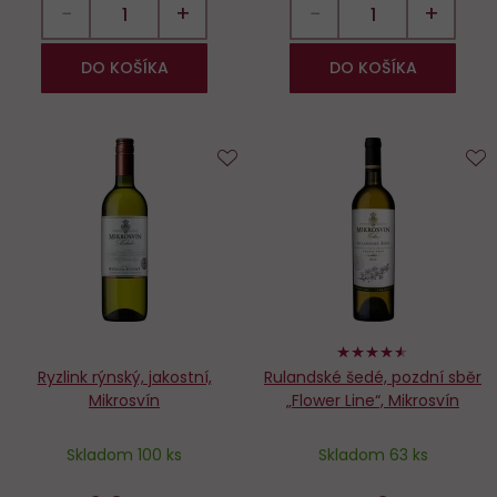
−
+
−
+
DO KOŠÍKA
DO KOŠÍKA
Do
D
obľúbených
o
90%
Ryzlink rýnský, jakostní,
Rulandské šedé, pozdní sběr
Mikrosvín
„Flower Line“, Mikrosvín
Skladom 100 ks
Skladom 63 ks