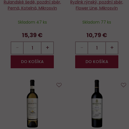
Rulandské šedé, pozdní sběr,
Ryzlink rýnský, pozdní sběr,
Perná, Kotelná, Mikrosvín
Flower Line, Mikrosvín
Skladom 47 ks
Skladom 77 ks
15,39 €
10,79 €
−
+
−
+
DO KOŠÍKA
DO KOŠÍKA
Do
D
obľúbených
o