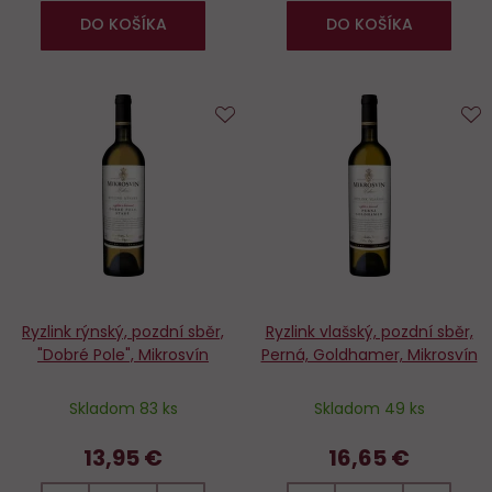
DO KOŠÍKA
DO KOŠÍKA
Do
D
obľúbených
o
Ryzlink rýnský, pozdní sběr,
Ryzlink vlašský, pozdní sběr,
"Dobré Pole", Mikrosvín
Perná, Goldhamer, Mikrosvín
Skladom 83 ks
Skladom 49 ks
13,95 €
16,65 €