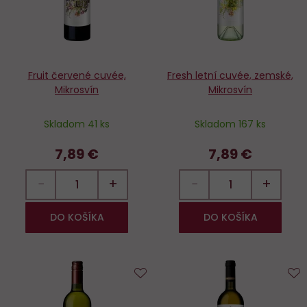
Fruit červené cuvée,
Fresh letní cuvée, zemské,
Mikrosvín
Mikrosvín
Skladom 41 ks
Skladom 167 ks
7,89 €
7,89 €
−
+
−
+
DO KOŠÍKA
DO KOŠÍKA
Do
D