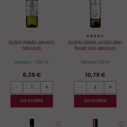
obľúbených
o
88%
Ryzlink vlašský, jakostní,
Ryzlink vlašský, pozdní sběr,
Mikrosvín
Flower Line, Mikrosvín
Skladom > 200 ks
Skladom 122 ks
6,35 €
10,79 €
−
+
−
+
DO KOŠÍKA
DO KOŠÍKA