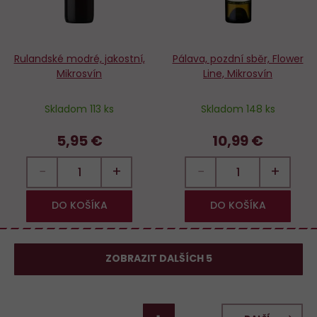
Rulandské modré, jakostní,
Pálava, pozdní sběr, Flower
Mikrosvín
Line, Mikrosvín
Skladom 113 ks
Skladom 148 ks
5,95 €
10,99 €
−
+
−
+
DO KOŠÍKA
DO KOŠÍKA
ZOBRAZIT DALŠÍCH 5