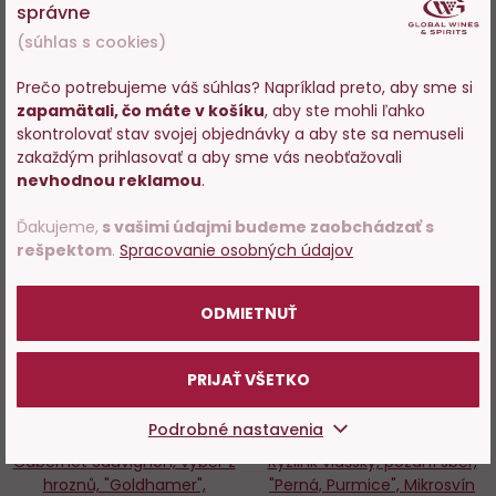
Skladom 52 ks
Skladom 83 ks
správne
(súhlas s cookies)
16,65 €
20,65 €
Prečo potrebujeme váš súhlas? Napríklad preto, aby sme si
−
+
−
+
zapamätali, čo máte v košíku
, aby ste mohli ľahko
Vstupujete na stránky s
skontrolovať stav svojej objednávky a aby ste sa nemuseli
predajom alkoholu. Prosím
DO KOŠÍKA
DO KOŠÍKA
zakaždým prihlasovať a aby sme vás neobťažovali
potvrďte, že Vám už bolo 18
nevhodnou reklamou
.
rokov.
Ďakujeme,
s vašimi údajmi budeme zaobchádzať s
rešpektom
.
Spracovanie osobných údajov
Do
D
POTVRDZUJEM
obľúbených
o
ODMIETNUŤ
PRIJAŤ VŠETKO
Podrobné nastavenia
Cabernet Sauvignon, výběr z
Ryzlink vlašský, pozdní sběr,
hroznů, "Goldhamer",
"Perná, Purmice", Mikrosvín