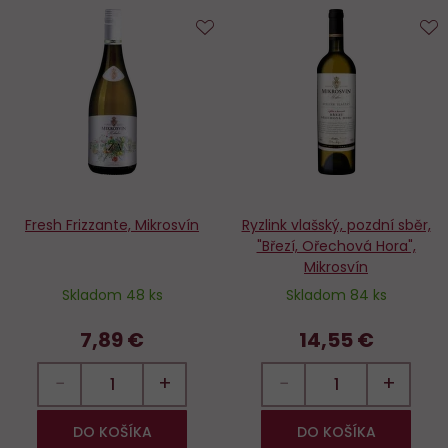
Do
D
obľúbených
o
Fresh Frizzante, Mikrosvín
Ryzlink vlašský, pozdní sběr,
"Březí, Ořechová Hora",
Mikrosvín
Skladom 48 ks
Skladom 84 ks
7,89 €
14,55 €
−
+
−
+
DO KOŠÍKA
DO KOŠÍKA