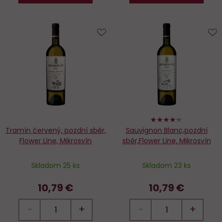
Do
D
obľúbených
o
86%
Tramín červený, pozdní sběr,
Sauvignon Blanc,pozdní
Flower Line, Mikrosvín
sběr,Flower Line, Mikrosvín
Skladom 25 ks
Skladom 23 ks
10,79 €
10,79 €
−
+
−
+