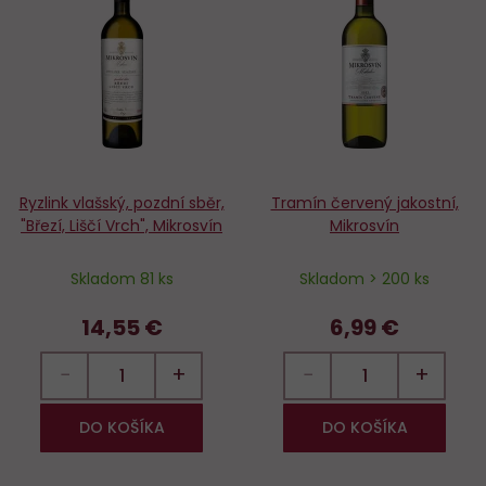
Do
D
obľúbených
o
Ryzlink vlašský, pozdní sběr,
Tramín červený jakostní,
"Březí, Liščí Vrch", Mikrosvín
Mikrosvín
Skladom 81 ks
Skladom > 200 ks
14,55 €
6,99 €
−
+
−
+
DO KOŠÍKA
DO KOŠÍKA