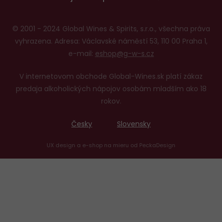
© 2001 - 2024 Global Wines & Spirits, s.r.o., všechna práva
vyhrazena. Adresa: Václavské náměstí 53, 110 00 Praha 1,
e-mail:
eshop@g-w-s.cz
V internetovom obchode Global-Wines.sk platí zákaz
predaja alkoholických nápojov osobám mladším ako 18
rokov.
Česky
Slovensky
UX design
a
e-shop na mieru
od
PeckaDesign