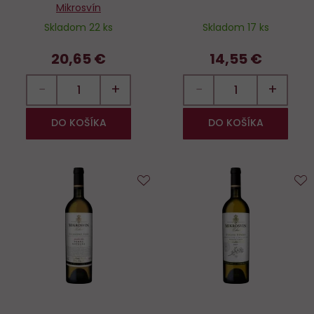
Mikrosvín
Skladom 22 ks
Skladom 17 ks
20,65 €
14,55 €
−
+
−
+
DO KOŠÍKA
DO KOŠÍKA
Do
D
obľúbených
o