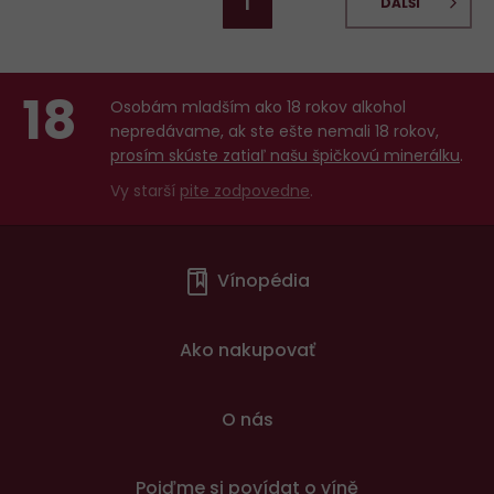
1
DALŠÍ
18
Osobám mladším ako 18 rokov alkohol
nepredávame, ak ste ešte nemali 18 rokov,
prosím skúste zatiaľ našu špičkovú minerálku
.
Vy starší
pite zodpovedne
.
Menu
Vínopédia
v
patičce
Ako nakupovať
O nás
Pojďme si povídat o víně