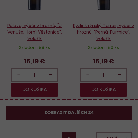
Pálava, výběr z hroznů, "U
Ryzlink rýnský Terroir, výběr z
Venuše, Horní Věstonice",
hroznů, "Perná, Purmice",
Volařík
Volařík
Skladom 98 ks
Skladom 80 ks
16,19 €
16,19 €
−
+
−
+
DO KOŠÍKA
DO KOŠÍKA
ZOBRAZIT DALŠÍCH 24