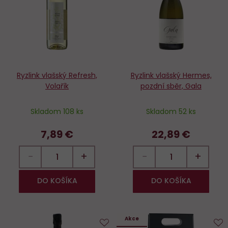
obľúbených
o
Ryzlink vlašský Refresh,
Ryzlink vlašský Hermes,
Volařík
pozdní sběr, Gala
Skladom 108 ks
Skladom 52 ks
7,89 €
22,89 €
−
+
−
+
DO KOŠÍKA
DO KOŠÍKA
Akce