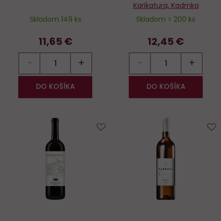
Karikatura, Kadrnka
Skladom 149 ks
Skladom > 200 ks
11,65 €
12,45 €
−
+
−
+
DO KOŠÍKA
DO KOŠÍKA
Do
D
obľúbených
o