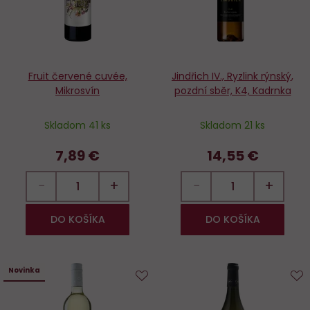
Fruit červené cuvée,
Jindřich IV., Ryzlink rýnský,
Mikrosvín
pozdní sběr, K4, Kadrnka
Skladom 41 ks
Skladom 21 ks
7,89 €
14,55 €
−
+
−
+
DO KOŠÍKA
DO KOŠÍKA
Novinka
Do
D