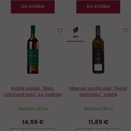
DO KOŠÍKA
DO KOŠÍKA
Do
D
BIO
obľúbených
o
Ryzlink vlašský, "Březí,
Hibernal, pozdní sběr, "Perná,
Ořechová hora", K4, Kadrnka
Věstoňsko", Volařík
Skladom 145 ks
Skladom 38 ks
14,55 €
11,85 €