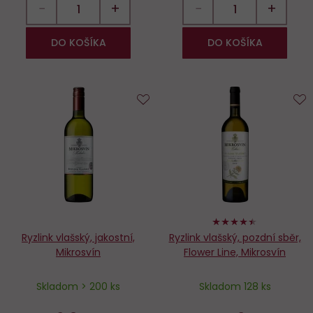
−
+
−
+
DO KOŠÍKA
DO KOŠÍKA
Do
D
obľúbených
o
88%
Ryzlink vlašský, jakostní,
Ryzlink vlašský, pozdní sběr,
Mikrosvín
Flower Line, Mikrosvín
Skladom > 200 ks
Skladom 128 ks