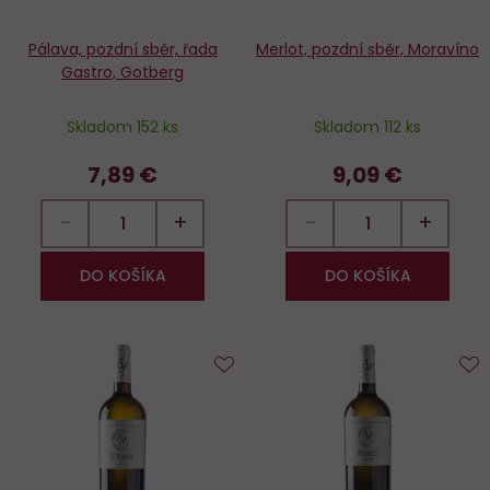
Pálava, pozdní sběr, řada
Merlot, pozdní sběr, Moravíno
Gastro, Gotberg
Skladom 152 ks
Skladom 112 ks
7,89 €
9,09 €
−
+
−
+
DO KOŠÍKA
DO KOŠÍKA
Do
D
obľúbených
o