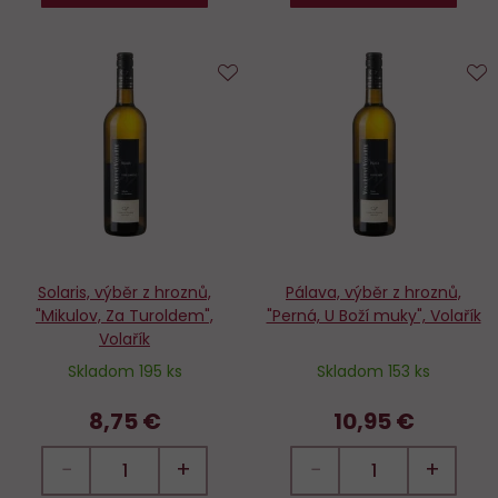
Do
D
obľúbených
o
Solaris, výběr z hroznů,
Pálava, výběr z hroznů,
"Mikulov, Za Turoldem",
"Perná, U Boží muky", Volařík
Volařík
Skladom 195 ks
Skladom 153 ks
8,75 €
10,95 €
−
+
−
+