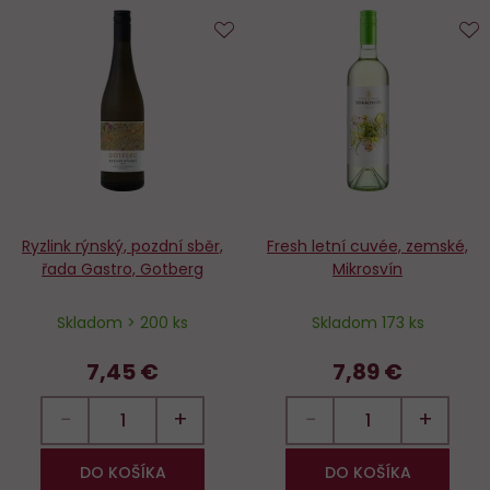
Do
D
obľúbených
o
Ryzlink rýnský, pozdní sběr,
Fresh letní cuvée, zemské,
řada Gastro, Gotberg
Mikrosvín
Skladom > 200 ks
Skladom 173 ks
7,45 €
7,89 €
−
+
−
+
DO KOŠÍKA
DO KOŠÍKA