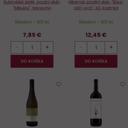
Rulandské šedé, pozdní sběr,
Hibernal, pozdní sběr, "Březí,
"Mikulov", Moravíno
Liščí vrch", K3, Kadrnka
Skladom > 200 ks
Skladom > 200 ks
7,85 €
12,45 €
−
+
−
+
DO KOŠÍKA
DO KOŠÍKA
Do
D
obľúbených
o