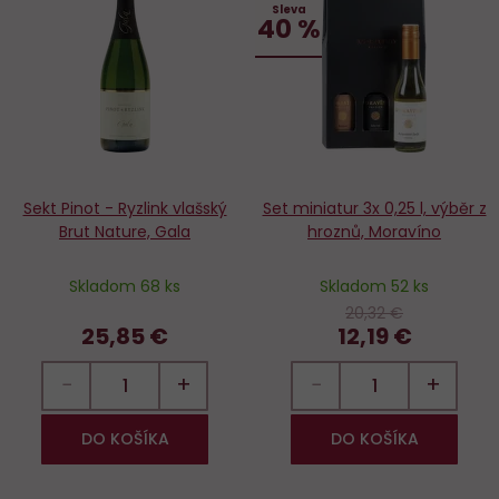
Sleva
Do
D
40 %
obľúbených
o
Sekt Pinot - Ryzlink vlašský
Set miniatur 3x 0,25 l, výběr z
Brut Nature, Gala
hroznů, Moravíno
Skladom 68 ks
Skladom 52 ks
20,32 €
25,85 €
12,19 €
−
+
−
+
DO KOŠÍKA
DO KOŠÍKA