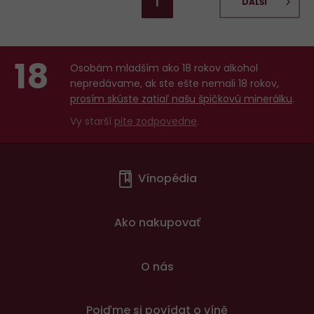
1
DALŠÍ
18
Osobám mladším ako 18 rokov alkohol
nepredávame, ak ste ešte nemali 18 rokov,
prosím skúste zatiaľ našu špičkovú minerálku
.
Vy starší
pite zodpovedne
.
Menu
Vínopédia
v
patičce
Ako nakupovať
O nás
Pojďme si povídat o víně