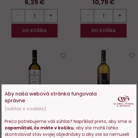
6,35 €
10,79 €
−
+
−
+
DO KOŠÍKA
DO KOŠÍKA
Do
D
obľúbených
o
Aby naša webová stránka fungovala
správne
(súhlas s cookies)
Ryzlink vlašský, pozdní sběr,
Ryzlink vlašský, výběr z
Prečo potrebujeme váš súhlas? Napríklad preto, aby sme si
"Březí, Liščí Vrch", Mikrosvín
hroznů, "Perná, Purmice",
zapamätali, čo máte v košíku
, aby ste mohli ľahko
Volařík
Vstupujete na stránky s
skontrolovať stav svojej objednávky a aby ste sa nemuseli