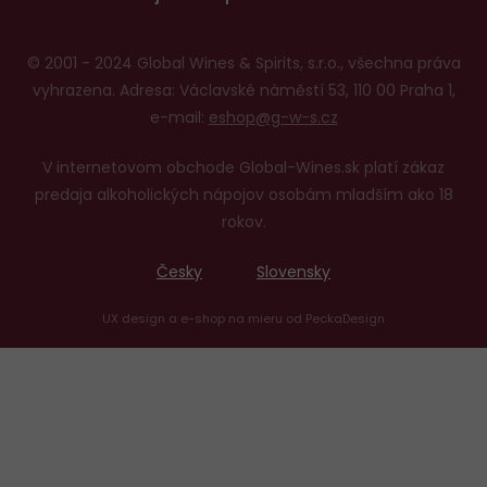
© 2001 - 2024 Global Wines & Spirits, s.r.o., všechna práva
vyhrazena. Adresa: Václavské náměstí 53, 110 00 Praha 1,
e-mail:
eshop@g-w-s.cz
V internetovom obchode Global-Wines.sk platí zákaz
predaja alkoholických nápojov osobám mladším ako 18
rokov.
Česky
Slovensky
UX design
a
e-shop na mieru
od
PeckaDesign