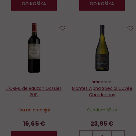
DO KOŠÍKA
DO KOŠÍKA
Do
D
obľúbených
o
40%
L´ORME de Rauzan Gassies,
Montes Alpha Special Cuvée
2012
Chardonnay
Iba na predajni
Skladom 53 ks
16,65 €
23,95 €