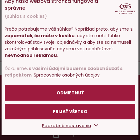
Aby naša webová stránka fungovala
správne
Skladom 84 ks
Skladom 60 ks
(súhlas s cookies)
9,55 €
53,29 €
Prečo potrebujeme váš súhlas? Napríklad preto, aby sme si
−
+
−
+
zapamätali, čo máte v košíku
, aby ste mohli ľahko
Vstupujete na stránky s
skontrolovať stav svojej objednávky a aby ste sa nemuseli
predajom alkoholu. Prosím
zakaždým prihlasovať a aby sme vás neobťažovali
DO KOŠÍKA
DO KOŠÍKA
potvrďte, že Vám už bolo 18
nevhodnou reklamou
.
rokov.
Ďakujeme,
s vašimi údajmi budeme zaobchádzať s
rešpektom
.
Spracovanie osobných údajov
18
POTVRDZUJEM
Osobám mladším ako 18 rokov alkohol
nepredávame, ak ste ešte nemali 18 rokov,
ODMIETNUŤ
prosím skúste zatiaľ našu špičkovú minerálku
.
Vy starší
pite zodpovedne
.
PRIJAŤ VŠETKO
Menu
Podrobné nastavenia
Vínopédia
v