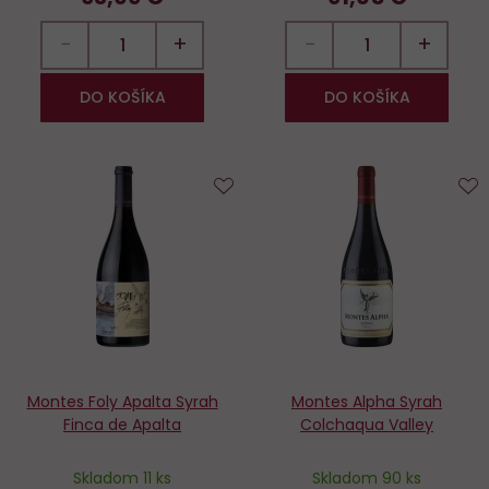
−
+
−
+
DO KOŠÍKA
DO KOŠÍKA
Do
D
obľúbených
o
Montes Foly Apalta Syrah
Montes Alpha Syrah
Finca de Apalta
Colchaqua Valley
Skladom 11 ks
Skladom 90 ks