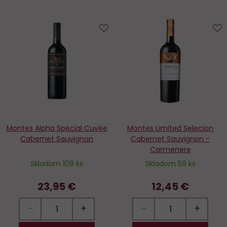
Do
D
obľúbených
o
Montes Alpha Special Cuvée
Montes Limited Selecion
Cabernet Sauvignon
Cabernet Sauvignon -
Carmenere
Skladom 109 ks
Skladom 59 ks
23,95 €
12,45 €
−
+
−
+