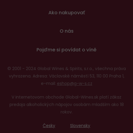
patičce
Ako nakupovať
O nás
Pojďme si povídat o víně
© 2001 - 2024 Global Wines & Spirits, s.r.o., všechna práva
vyhrazena. Adresa: Václavské náměstí 53, 110 00 Praha 1,
e-mail:
eshop@g-w-s.cz
V internetovom obchode Global-Wines.sk platí zákaz
predaja alkoholických nápojov osobám mladším ako 18
rokov.
Česky
Slovensky