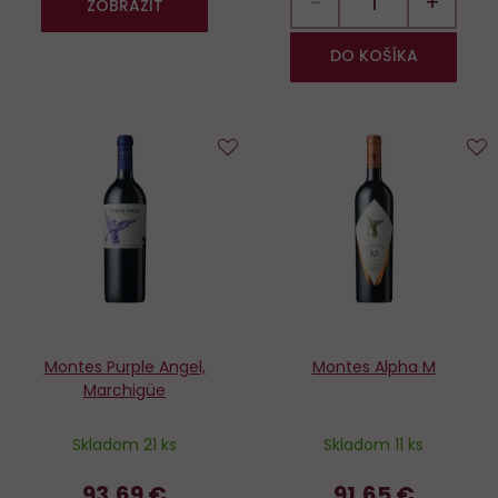
−
+
ZOBRAZIT
DO KOŠÍKA
Do
D
obľúbených
o
Montes Purple Angel,
Montes Alpha M
Marchigüe
Skladom 21 ks
Skladom 11 ks
93,69 €
91,65 €