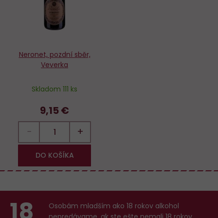
Neronet, pozdní sběr,
Veverka
Skladom 111 ks
9,15 €
−
+
DO KOŠÍKA
18
Osobám mladším ako 18 rokov alkohol
nepredávame, ak ste ešte nemali 18 rokov,