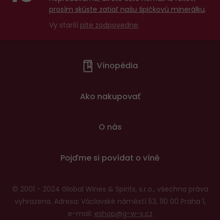
prosím skúste zatiaľ našu špičkovú minerálku
.
Vy starší
pite zodpovedne
.
Menu
Vínopédia
v
patičce
Ako nakupovať
O nás
Pojďme si povídat o víně
© 2001 - 2024 Global Wines & Spirits, s.r.o., všechna práva
vyhrazena. Adresa: Václavské náměstí 53, 110 00 Praha 1,
e-mail:
eshop@g-w-s.cz