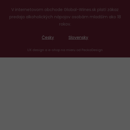
V internetovom obchode Global-Wines.sk platí zákaz
predaja alkoholických nápojov osobám mladším ako 18
rokov.
Česky
Slovensky
UX design
a
e-shop na mieru
od
PeckaDesign