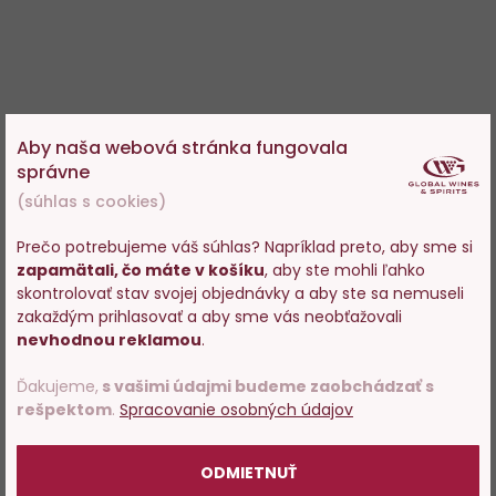
Aby naša webová stránka fungovala
správne
(súhlas s cookies)
Prečo potrebujeme váš súhlas? Napríklad preto, aby sme si
zapamätali, čo máte v košíku
, aby ste mohli ľahko
Vstupujete na stránky s
skontrolovať stav svojej objednávky a aby ste sa nemuseli
predajom alkoholu. Prosím
zakaždým prihlasovať a aby sme vás neobťažovali
potvrďte, že Vám už bolo 18
nevhodnou reklamou
.
rokov.
Ďakujeme,
s vašimi údajmi budeme zaobchádzať s
rešpektom
.
Spracovanie osobných údajov
POTVRDZUJEM
ODMIETNUŤ