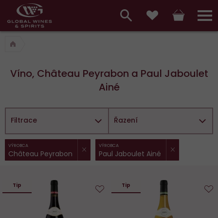
Hlavní
menu,
Vyhledávání
Košík
Přihláš
Obľúbené
košík,
a
hlavní
vyhledávání,
menu
Víno, Château Peyrabon a Paul Jaboulet
přihlášení
Ainé
Filtrace
Řazení
ZRUŠIT FILTR
Z
Vybrané
VÝROBCA
VÝROBCA
Château Peyrabon
Paul Jaboulet Ainé
filtry:
Tip
Tip
Do
D
obľúbených
o