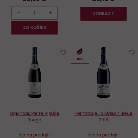
−
+
ZOBRAZIT
DO KOŠÍKA
Do
D
BIO
obľúbených
o
Gigondas Pierre Aiguille
Hermitage La Maison Bleue
Rouge
2018
Iba na predajni
Iba na predajni