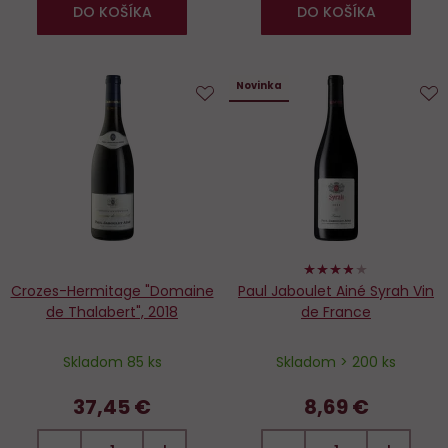
DO KOŠÍKA
DO KOŠÍKA
Novinka
Do
D
obľúbených
o
76%
Crozes-Hermitage "Domaine
Paul Jaboulet Ainé Syrah Vin
de Thalabert", 2018
de France
Skladom 85 ks
Skladom > 200 ks
37,45 €
8,69 €