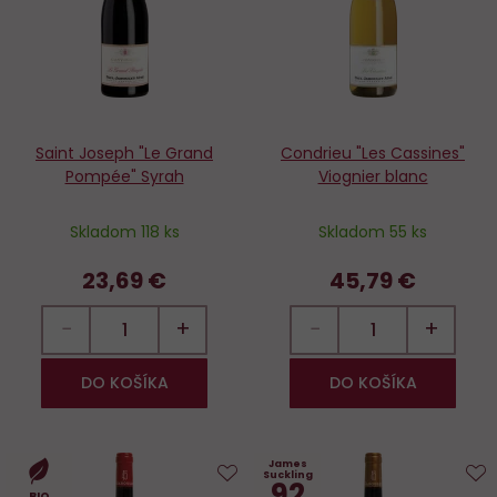
Saint Joseph "Le Grand
Condrieu "Les Cassines"
Pompée" Syrah
Viognier blanc
Skladom 118 ks
Skladom 55 ks
23,69 €
45,79 €
−
+
−
+
DO KOŠÍKA
DO KOŠÍKA
James
Suckling
92
BIO