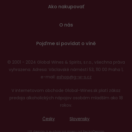
patičce
Ako nakupovať
O nás
Pojďme si povídat o víně
© 2001 - 2024 Global Wines & Spirits, s.r.o., všechna práva
vyhrazena. Adresa: Václavské náměstí 53, 110 00 Praha 1,
e-mail:
eshop@g-w-s.cz
V internetovom obchode Global-Wines.sk platí zákaz
predaja alkoholických nápojov osobám mladším ako 18
rokov.
Česky
Slovensky
UX design
a
e-shop na mieru
od
PeckaDesign