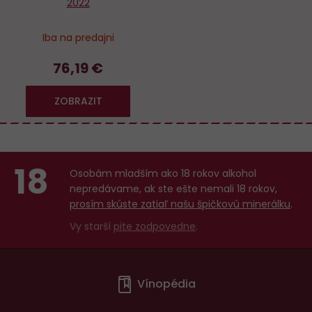
2022
Iba na predajni
76,19 €
ZOBRAZIT
18
Osobám mladším ako 18 rokov alkohol
nepredávame, ak ste ešte nemali 18 rokov,
prosím skúste zatiaľ našu špičkovú minerálku
.
Vy starší
pite zodpovedne
.
Menu
Vínopédia
v