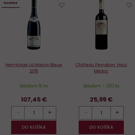
Novinka
Do
D
obľúbených
o
Hermitage La Maison Bleue
Château Peyrabon, Haut
2015
Médoc
Skladom 15 ks
Skladom > 200 ks
107,45 €
25,99 €
−
+
−
+
DO KOŠÍKA
DO KOŠÍKA