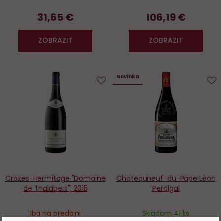
31,65 €
106,19 €
ZOBRAZIT
ZOBRAZIT
Novinka
Do
D
obľúbených
o
Crozes-Hermitage "Domaine
Chateauneuf-du-Pape Léon
de Thalabert", 2015
Perdigal
Iba na predajni
Skladom 41 ks