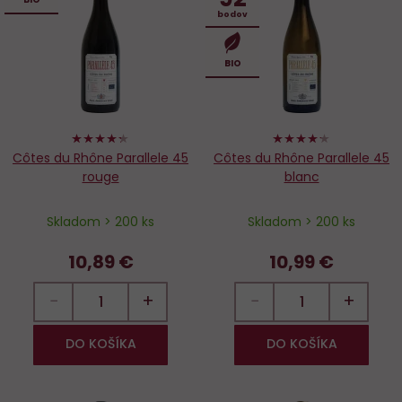
Do
D
bodov
obľúbených
o
BIO
86%
84%
Côtes du Rhône Parallele 45
Côtes du Rhône Parallele 45
rouge
blanc
Skladom > 200 ks
Skladom > 200 ks
10,89 €
10,99 €
−
+
−
+
DO KOŠÍKA
DO KOŠÍKA