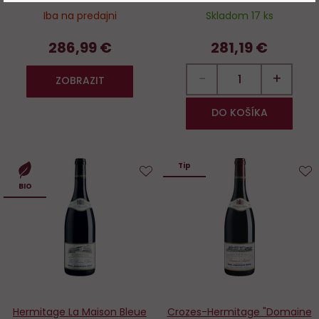
Iba na predajni
Skladom 17 ks
286,99 €
281,19 €
−
+
ZOBRAZIT
DO KOŠÍKA
Tip
Do
D
BIO
obľúbených
o
Hermitage La Maison Bleue
Crozes-Hermitage "Domaine