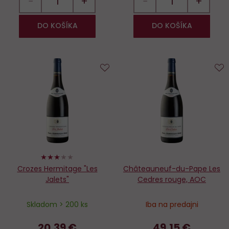
−
+
−
+
DO KOŠÍKA
DO KOŠÍKA
Do
D
obľúbených
o
60%
Crozes Hermitage "Les
Châteauneuf-du-Pape Les
Jalets"
Cedres rouge, AOC
Skladom > 200 ks
Iba na predajni
20,39 €
49,15 €