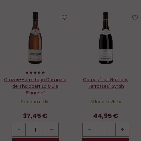
Do
D
obľúbených
o
100%
Crozes-Hermitage Domaine
Cornas "Les Grandes
de Thalabert La Mule
Terrasses" Syrah
Blanche"
Skladom 11 ks
Skladom 25 ks
37,45 €
44,95 €
−
+
−
+