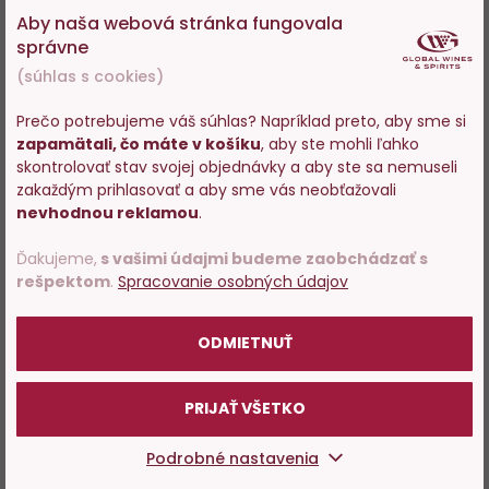
Aby naša webová stránka fungovala
43,15 €
43,29 €
správne
−
+
(súhlas s cookies)
ZOBRAZIT
Prečo potrebujeme váš súhlas? Napríklad preto, aby sme si
DO KOŠÍKA
zapamätali, čo máte v košíku
, aby ste mohli ľahko
Vstupujete na stránky s
skontrolovať stav svojej objednávky a aby ste sa nemuseli
predajom alkoholu. Prosím
zakaždým prihlasovať a aby sme vás neobťažovali
potvrďte, že Vám už bolo 18
nevhodnou reklamou
.
Wine
Spectator
rokov.
90
Do
D
Ďakujeme,
s vašimi údajmi budeme zaobchádzať s
bodov
obľúbených
o
rešpektom
.
Spracovanie osobných údajov
POTVRDZUJEM
ODMIETNUŤ
PRIJAŤ VŠETKO
Hermitage "La Chapelle"
Hermitage "La Chapelle"
Podrobné nastavenia
rouge 2018
rouge 2016