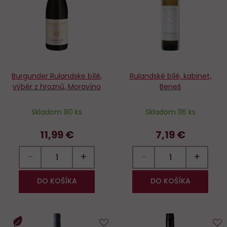
obľúbených
o
Burgunder Rulandske bílé,
Rulandské bílé, kabinet,
výběr z hroznů, Moravíno
Beneš
Skladom 80 ks
Skladom 116 ks
11,99 €
7,19 €
−
+
−
+
DO KOŠÍKA
DO KOŠÍKA