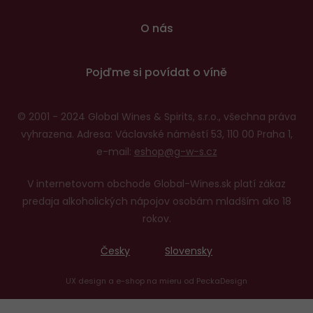
O nás
Pojďme si povídat o víně
© 2001 - 2024 Global Wines & Spirits, s.r.o., všechna práva
vyhrazena. Adresa: Václavské náměstí 53, 110 00 Praha 1,
e-mail:
eshop@g-w-s.cz
V internetovom obchode Global-Wines.sk platí zákaz
predaja alkoholických nápojov osobám mladším ako 18
rokov.
Česky
Slovensky
UX design
a
e-shop na mieru
od
PeckaDesign