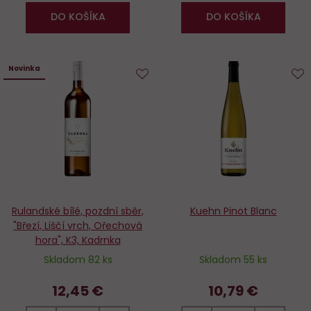
DO KOŠÍKA
DO KOŠÍKA
Novinka
Do
D
obľúbených
o
Rulandské bílé, pozdní sběr,
Kuehn Pinot Blanc
"Březí, Liščí vrch, Ořechová
hora", K3, Kadrnka
Skladom 82 ks
Skladom 55 ks
12,45 €
10,79 €