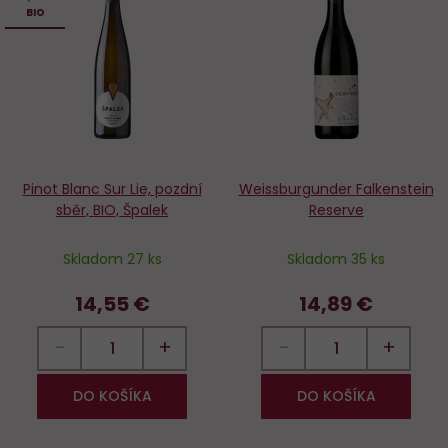
Do
D
BIO
obľúbených
o
Pinot Blanc Sur Lie, pozdní
Weissburgunder Falkenstein
sběr, BIO, Špalek
Reserve
Skladom 27 ks
Skladom 35 ks
14,55 €
14,89 €
−
+
−
+
DO KOŠÍKA
DO KOŠÍKA