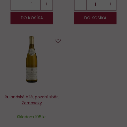
−
+
−
+
DO KOŠÍKA
DO KOŠÍKA
Do
obľúbených
Rulandské bílé, pozdní sběr,
Žernoseky
Skladom 108 ks