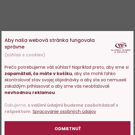
Aby naša webová stránka fungovala
správne
(súhlas s cookies)
Prečo potrebujeme váš súhlas? Napríklad preto, aby sme si
zapamätali, čo máte v košíku
, aby ste mohli ľahko
Vstupujete na stránky s
skontrolovať stav svojej objednávky a aby ste sa nemuseli
predajom alkoholu. Prosím
zakaždým prihlasovať a aby sme vás neobťažovali
potvrďte, že Vám už bolo 18
nevhodnou reklamou
.
rokov.
Ďakujeme,
s vašimi údajmi budeme zaobchádzať s
rešpektom
.
Spracovanie osobných údajov
POTVRDZUJEM
ODMIETNUŤ