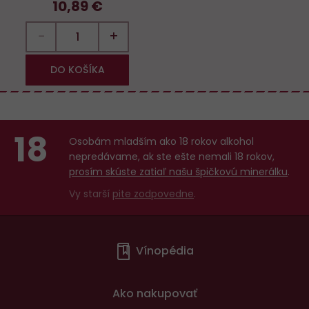
10,89 €
−
+
DO KOŠÍKA
18
Osobám mladším ako 18 rokov alkohol
nepredávame, ak ste ešte nemali 18 rokov,
prosím skúste zatiaľ našu špičkovú minerálku
.
Vy starší
pite zodpovedne
.
Menu
Vínopédia
v
patičce
Ako nakupovať