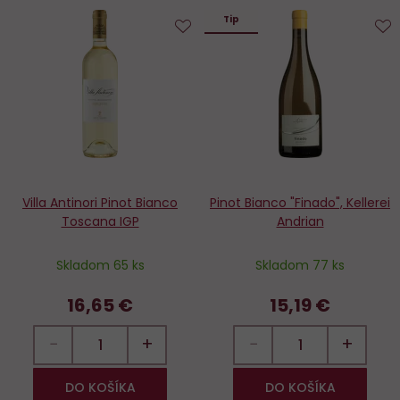
Tip
Do
D
obľúbených
o
Villa Antinori Pinot Bianco
Pinot Bianco "Finado", Kellerei
Toscana IGP
Andrian
Skladom 65 ks
Skladom 77 ks
16,65 €
15,19 €
−
+
−
+
DO KOŠÍKA
DO KOŠÍKA