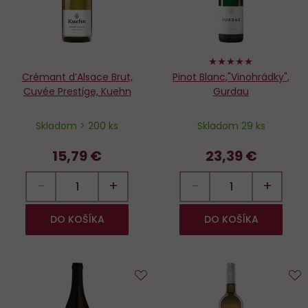
100%
Crémant d’Alsace Brut,
Pinot Blanc,"Vinohrádky",
Cuvée Prestige, Kuehn
Gurdau
Skladom > 200 ks
Skladom 29 ks
15,79 €
23,39 €
−
+
−
+
DO KOŠÍKA
DO KOŠÍKA
Do
D