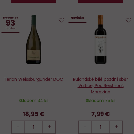
Novinka
Decanter
93
Do
D
bodov
obľúbených
o
Terlan Weissburgunder DOC
Rulandské bílé pozdní sběr
„Valtice, Pod Reistnou“,
Moravíno
Skladom 34 ks
Skladom 75 ks
18,95 €
7,99 €
−
+
−
+