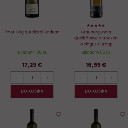
100%
Pinot Grigio, Kellerei Andrian
Grauburgunder
Qualitätswein trocken,
Weingut Klumpp
Skladom 108 ks
Skladom 66 ks
17,29 €
16,59 €
−
+
−
+
DO KOŠÍKA
DO KOŠÍKA
Do
D