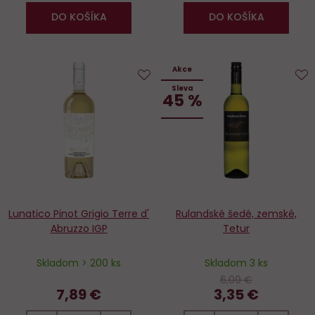
DO KOŠÍKA
DO KOŠÍKA
Akce
Sleva
Do
D
45 %
obľúbených
o
Lunatico Pinot Grigio Terre d'
Rulandské šedé, zemské,
Abruzzo IGP
Tetur
Skladom > 200 ks
Skladom 3 ks
6,09 €
7,89 €
3,35 €