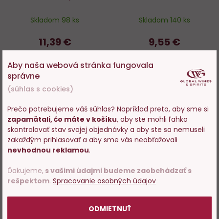
Skladom 98 ks
Skladom 140 ks
11,39 €
9,55 €
−
+
−
+
Aby naša webová stránka fungovala
správne
DO KOŠÍKA
DO KOŠÍKA
(súhlas s cookies)
Prečo potrebujeme váš súhlas? Napríklad preto, aby sme si
zapamätali, čo máte v košíku
, aby ste mohli ľahko
Vstupujete na stránky s
skontrolovať stav svojej objednávky a aby ste sa nemuseli
predajom alkoholu. Prosím
Do
D
zakaždým prihlasovať a aby sme vás neobťažovali
potvrďte, že Vám už bolo 18
nevhodnou reklamou
.
obľúbených
o
rokov.
Ďakujeme,
s vašimi údajmi budeme zaobchádzať s
rešpektom
.
Spracovanie osobných údajov
POTVRDZUJEM
ODMIETNUŤ