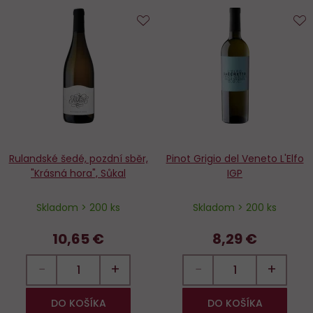
Do
D
obľúbených
o
Rulandské šedé, pozdní sběr,
Pinot Grigio del Veneto L'Elfo
"Krásná hora", Sůkal
IGP
Skladom > 200 ks
Skladom > 200 ks
10,65 €
8,29 €
−
+
−
+
DO KOŠÍKA
DO KOŠÍKA