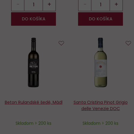
−
+
−
+
DO KOŠÍKA
DO KOŠÍKA
Do
D
obľúbených
o
Beton Rulandské šedé, Mádl
Santa Cristina Pinot Grigio
delle Venezie DOC
Skladom > 200 ks
Skladom > 200 ks