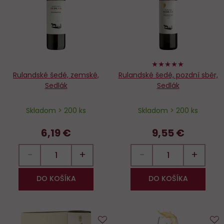
obľúbených
o
100%
Rulandské šedé, zemské,
Rulandské šedé, pozdní sběr,
Sedlák
Sedlák
Skladom > 200 ks
Skladom > 200 ks
6,19 €
9,55 €
−
+
−
+
DO KOŠÍKA
DO KOŠÍKA