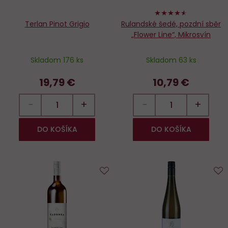
90%
Terlan Pinot Grigio
Rulandské šedé, pozdní sběr
„Flower Line“, Mikrosvín
Skladom 176 ks
Skladom 63 ks
19,79 €
10,79 €
−
+
−
+
DO KOŠÍKA
DO KOŠÍKA
Do
D
obľúbených
o