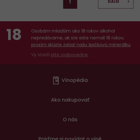
1
DALŠÍ
18
Osobám mladším ako 18 rokov alkohol
nepredávame, ak ste ešte nemali 18 rokov,
prosím skúste zatiaľ našu špičkovú minerálku
.
Vy starší
pite zodpovedne
.
Menu
Vínopédia
v
patičce
Ako nakupovať
O nás
Pojďme si povídat o víně