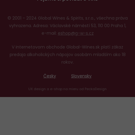
© 2001 - 2024 Global Wines & Spirits, s.r.o., všechna práva
vyhrazena. Adresa: Václavské náměstí 53, 110 00 Praha 1,
e-mail:
eshop@g-w-s.cz
V internetovom obchode Global-Wines.sk platí zákaz
predaja alkoholických nápojov osobám mladším ako 18
rokov.
Česky
Slovensky
UX design
a
e-shop na mieru
od
PeckaDesign