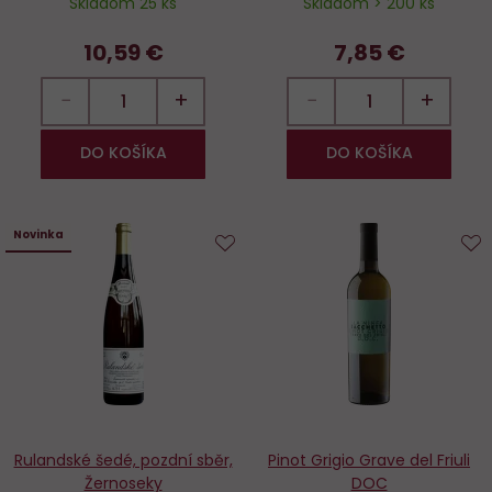
Skladom 25 ks
Skladom > 200 ks
10,59 €
7,85 €
−
+
−
+
DO KOŠÍKA
DO KOŠÍKA
Novinka
Do
D
obľúbených
o
Rulandské šedé, pozdní sběr,
Pinot Grigio Grave del Friuli
Žernoseky
DOC