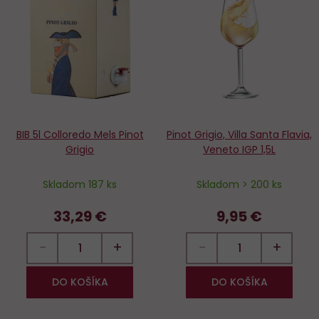
Do
D
obľúbených
o
BIB 5l Colloredo Mels Pinot
Pinot Grigio, Villa Santa Flavia,
Grigio
Veneto IGP 1,5L
Skladom 187 ks
Skladom > 200 ks
33,29 €
9,95 €
−
+
−
+
DO KOŠÍKA
DO KOŠÍKA