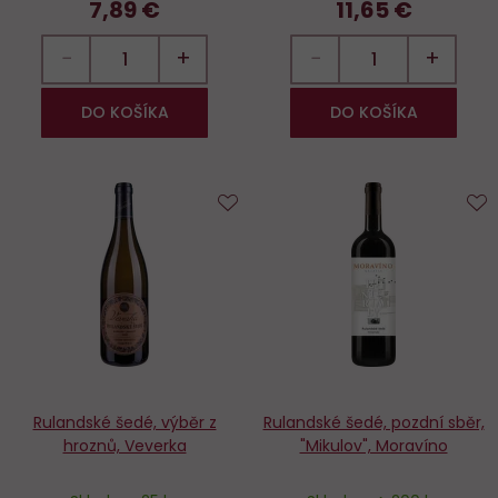
7,89 €
11,65 €
−
+
−
+
DO KOŠÍKA
DO KOŠÍKA
Do
D
obľúbených
o
Rulandské šedé, výběr z
Rulandské šedé, pozdní sběr,
hroznů, Veverka
"Mikulov", Moravíno