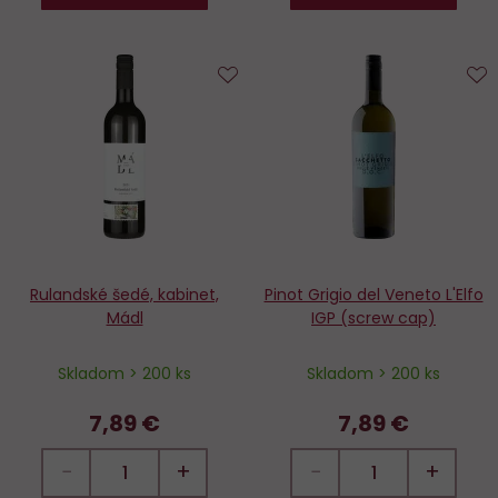
Do
D
obľúbených
o
Rulandské šedé, kabinet,
Pinot Grigio del Veneto L'Elfo
Mádl
IGP (screw cap)
Skladom > 200 ks
Skladom > 200 ks
7,89 €
7,89 €
−
+
−
+