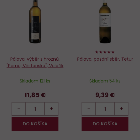
Do
D
obľúbených
o
94%
Pálava, výběr z hroznů,
Pálava, pozdní sběr, Tetur
"Perná, Věstonsko", Volařík
Skladom 121 ks
Skladom 54 ks
11,85 €
9,39 €
−
+
−
+
DO KOŠÍKA
DO KOŠÍKA