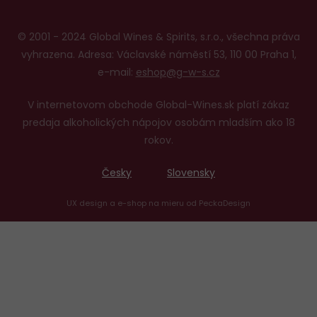
© 2001 - 2024 Global Wines & Spirits, s.r.o., všechna práva
vyhrazena. Adresa: Václavské náměstí 53, 110 00 Praha 1,
e-mail:
eshop@g-w-s.cz
V internetovom obchode Global-Wines.sk platí zákaz
predaja alkoholických nápojov osobám mladším ako 18
rokov.
Česky
Slovensky
UX design
a
e-shop na mieru
od
PeckaDesign