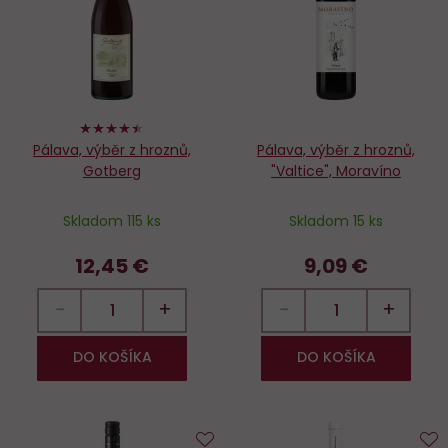
obľúbených
o
88%
Pálava, výběr z hroznů,
Pálava, výběr z hroznů,
Gotberg
"Valtice", Moravíno
Skladom 115 ks
Skladom 15 ks
12,45 €
9,09 €
−
+
−
+
DO KOŠÍKA
DO KOŠÍKA