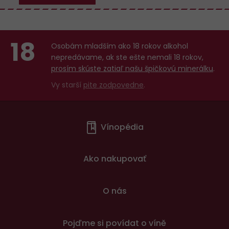
18
Osobám mladším ako 18 rokov alkohol
nepredávame, ak ste ešte nemali 18 rokov,
prosím skúste zatiaľ našu špičkovú minerálku
.
Vy starší
pite zodpovedne
.
Menu
Vínopédia
v
patičce
Ako nakupovať
O nás
Pojďme si povídat o víně