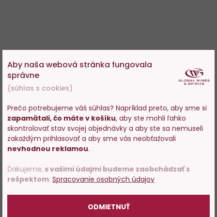
Aby naša webová stránka fungovala
správne
(súhlas s cookies)
Prečo potrebujeme váš súhlas? Napríklad preto, aby sme si
zapamätali, čo máte v košíku
, aby ste mohli ľahko
Vstupujete na stránky s
skontrolovať stav svojej objednávky a aby ste sa nemuseli
predajom alkoholu. Prosím
zakaždým prihlasovať a aby sme vás neobťažovali
potvrďte, že Vám už bolo 18
nevhodnou reklamou
.
rokov.
Ďakujeme,
s vašimi údajmi budeme zaobchádzať s
rešpektom
.
Spracovanie osobných údajov
POTVRDZUJEM
ODMIETNUŤ