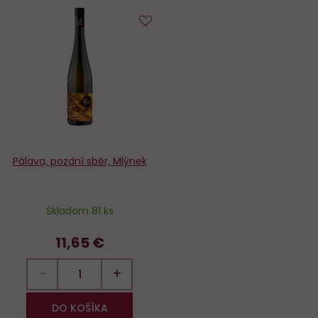
Do
obľúbených
Pálava, pozdní sběr, Mlýnek
Skladom 81 ks
11,65 €
−
+
DO KOŠÍKA