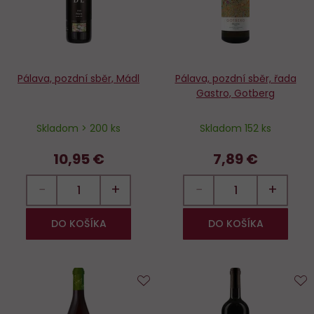
Pálava, pozdní sběr, Mádl
Pálava, pozdní sběr, řada
Gastro, Gotberg
Skladom > 200 ks
Skladom 152 ks
10,95 €
7,89 €
−
+
−
+
DO KOŠÍKA
DO KOŠÍKA
Do
D