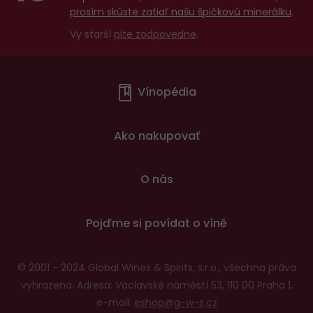
prosím skúste zatiaľ našu špičkovú minerálku
.
Vy starší
pite zodpovedne
.
Menu
Vínopédia
v
patičce
Ako nakupovať
O nás
Pojďme si povídat o víně
© 2001 - 2024 Global Wines & Spirits, s.r.o., všechna práva
vyhrazena. Adresa: Václavské náměstí 53, 110 00 Praha 1,
e-mail:
eshop@g-w-s.cz