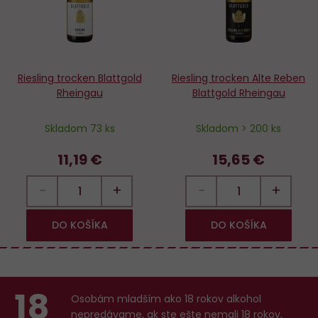
Riesling trocken Blattgold
Riesling trocken Alte Reben
Rheingau
Blattgold Rheingau
Skladom 73 ks
Skladom > 200 ks
11,19 €
15,65 €
−
+
−
+
DO KOŠÍKA
DO KOŠÍKA
18
Osobám mladším ako 18 rokov alkohol
nepredávame, ak ste ešte nemali 18 rokov,