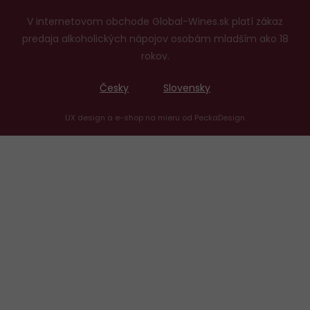
V internetovom obchode Global-Wines.sk platí zákaz
predaja alkoholických nápojov osobám mladším ako 18
rokov.
Česky
Slovensky
UX design
a
e-shop na mieru
od
PeckaDesign