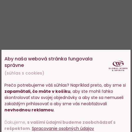
Aby naša webová stránka fungovala
správne
(súhlas s cookies)
Prečo potrebujeme váš súhlas? Napríklad preto, aby sme si
zapamätali, čo máte v košíku
, aby ste mohli ľahko
Vstupujete na stránky s
skontrolovať stav svojej objednávky a aby ste sa nemuseli
predajom alkoholu. Prosím
zakaždým prihlasovať a aby sme vás neobťažovali
potvrďte, že Vám už bolo 18
nevhodnou reklamou
.
rokov.
Ďakujeme,
s vašimi údajmi budeme zaobchádzať s
rešpektom
.
Spracovanie osobných údajov