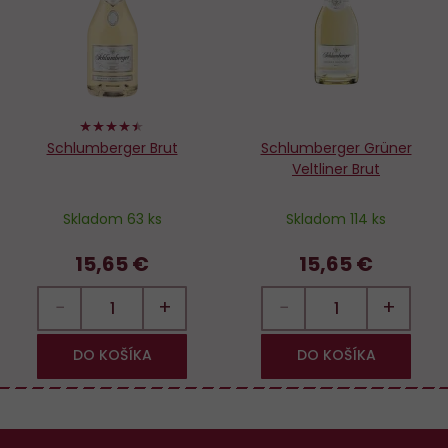
obľúbených
o
88%
Schlumberger Brut
Schlumberger Grüner
Veltliner Brut
Skladom 63 ks
Skladom 114 ks
15,65 €
15,65 €
−
+
−
+
DO KOŠÍKA
DO KOŠÍKA