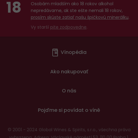
18
Osobám mladším ako 18 rokov alkohol
nepredávame, ak ste ešte nemali 18 rokov,
prosím skúste zatiaľ našu špičkovú minerálku
.
Vy starší
pite zodpovedne
.
Menu
Vínopédia
v
patičce
Ako nakupovať
O nás
Pojďme si povídat o víně
© 2001 - 2024 Global Wines & Spirits, s.r.o., všechna práva
vyhrazena. Adresa: Václavské náměstí 53, 110 00 Praha 1,