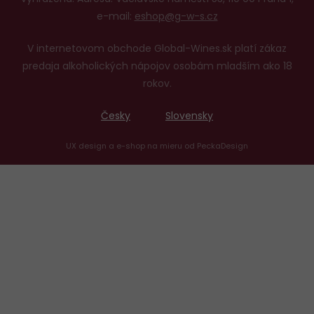
e-mail:
eshop@g-w-s.cz
V internetovom obchode Global-Wines.sk platí zákaz
predaja alkoholických nápojov osobám mladším ako 18
rokov.
Česky
Slovensky
UX design
a
e-shop na mieru
od
PeckaDesign