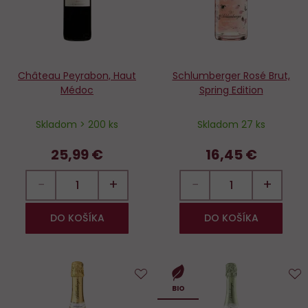
Château Peyrabon, Haut
Schlumberger Rosé Brut,
Médoc
Spring Edition
Skladom > 200 ks
Skladom 27 ks
25,99 €
16,45 €
−
+
−
+
DO KOŠÍKA
DO KOŠÍKA
Do
D
BIO