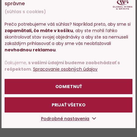
správne
(súhlas s cookies)
Prečo potrebujeme váš súhlas? Napríklad preto, aby sme si
zapamätali, čo máte v košíku
, aby ste mohli ľahko
Vstupujete na stránky s
skontrolovať stav svojej objednávky a aby ste sa nemuseli
predajom alkoholu. Prosím
zakaždým prihlasovať a aby sme vás neobťažovali
potvrďte, že Vám už bolo 18
nevhodnou reklamou
.
rokov.
Ďakujeme,
s vašimi údajmi budeme zaobchádzať s
rešpektom
.
Spracovanie osobných údajov
POTVRDZUJEM
ODMIETNUŤ
PRIJAŤ VŠETKO
Podrobné nastavenia