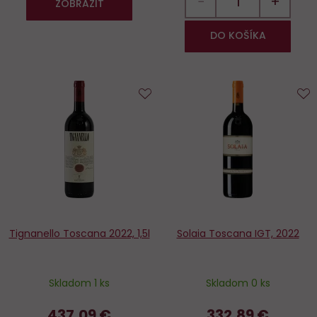
−
+
ZOBRAZIT
DO KOŠÍKA
Do
D
obľúbených
o
Tignanello Toscana 2022, 1,5l
Solaia Toscana IGT, 2022
Skladom 1 ks
Skladom 0 ks
437,09 €
332,89 €