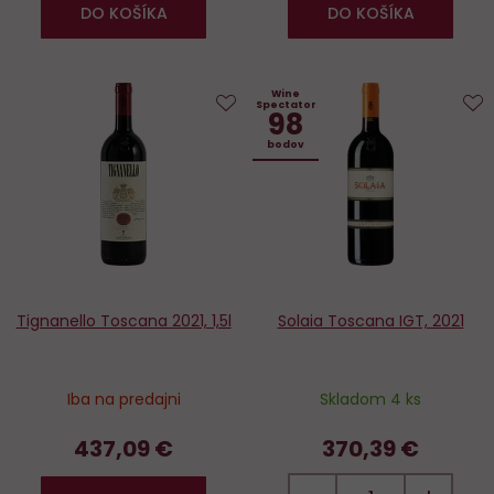
DO KOŠÍKA
DO KOŠÍKA
Wine
Spectator
98
Do
D
bodov
obľúbených
o
Tignanello Toscana 2021, 1,5l
Solaia Toscana IGT, 2021
Iba na predajni
Skladom 4 ks
437,09 €
370,39 €