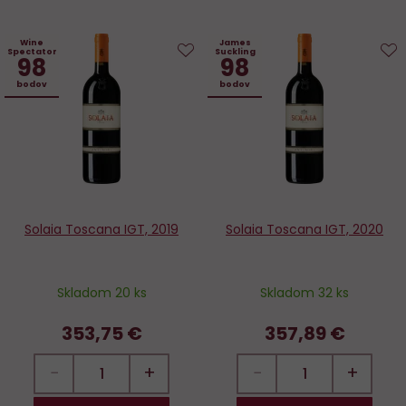
Wine
James
Spectator
Suckling
98
98
Do
D
bodov
bodov
obľúbených
o
Solaia Toscana IGT, 2019
Solaia Toscana IGT, 2020
Skladom 20 ks
Skladom 32 ks
353,75 €
357,89 €
−
+
−
+