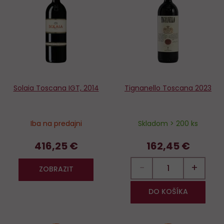
Do
D
obľúbených
o
Solaia Toscana IGT, 2014
Tignanello Toscana 2023
Iba na predajni
Skladom > 200 ks
416,25 €
162,45 €
−
+
ZOBRAZIT
DO KOŠÍKA