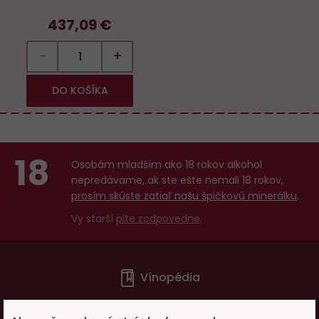
437,09 €
−
+
DO KOŠÍKA
18
Osobám mladším ako 18 rokov alkohol
nepredávame, ak ste ešte nemali 18 rokov,
prosím skúste zatiaľ našu špičkovú minerálku
.
Vy starší
pite zodpovedne
.
Menu
Vínopédia
v
patičce