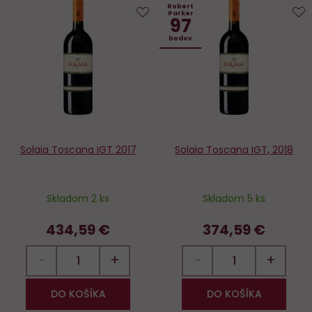
Robert
Parker
97
Do
D
bodov
obľúbených
o
Solaia Toscana IGT 2017
Solaia Toscana IGT, 2018
Skladom 2 ks
Skladom 5 ks
434,59 €
374,59 €
−
+
−
+
DO KOŠÍKA
DO KOŠÍKA