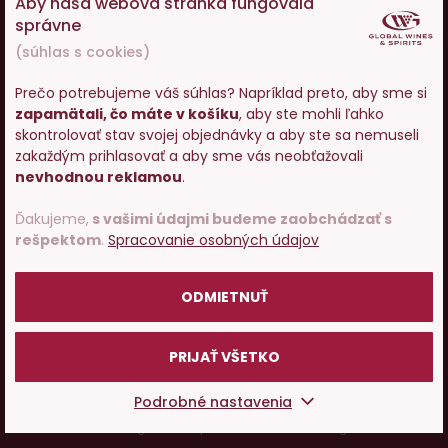
Aby naša webová stránka fungovala
Ako nakupovať
správne
(súhlas s cookies)
O nás
Prečo potrebujeme váš súhlas? Napríklad preto, aby sme si
zapamätali, čo máte v košíku
, aby ste mohli ľahko
Vstupujete na stránky s
Pojďme si povídat o víně
skontrolovať stav svojej objednávky a aby ste sa nemuseli
predajom alkoholu. Prosím
zakaždým prihlasovať a aby sme vás neobťažovali
potvrďte, že Vám už bolo 18
nevhodnou reklamou
.
rokov.
© 2001 - 2024 Global Wines & Spirits, s.r.o., všechna práva
vyhrazena. Adresa: Václavské náměstí 53, 110 00 Praha 1,
Ďakujeme,
s vašimi údajmi budeme zaobchádzať s
rešpektom
.
Spracovanie osobných údajov
e-mail:
eshop@g-w-s.cz
POTVRDZUJEM
V internetovom obchode Global-Wines.sk platí zákaz
ODMIETNUŤ
predaja alkoholických nápojov osobám mladším ako 18
rokov.
PRIJAŤ VŠETKO
Česky
Slovensky
Podrobné nastavenia
UX design
a
e-shop na mieru
od
PeckaDesign