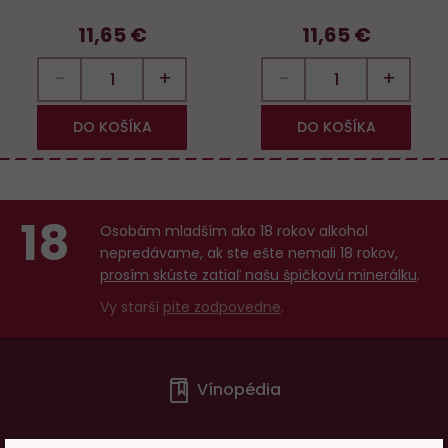
11,65 €
11,65 €
−
+
−
+
DO KOŠÍKA
DO KOŠÍKA
18
Osobám mladším ako 18 rokov alkohol
nepredávame, ak ste ešte nemali 18 rokov,
prosím skúste zatiaľ našu špičkovú minerálku
.
Vy starší
pite zodpovedne
.
Menu
Vínopédia
v
patičce