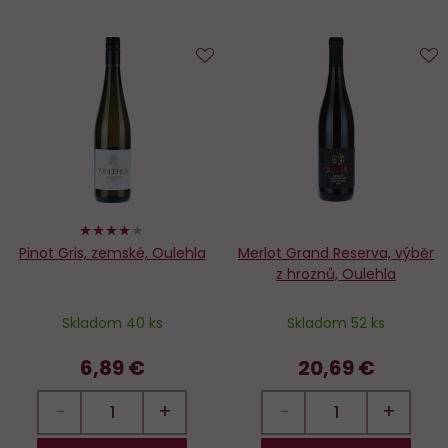
Do
D
obľúbených
o
80%
Pinot Gris, zemské, Oulehla
Merlot Grand Reserva, výběr
z hroznů, Oulehla
Skladom 40 ks
Skladom 52 ks
6,89 €
20,69 €
−
+
−
+