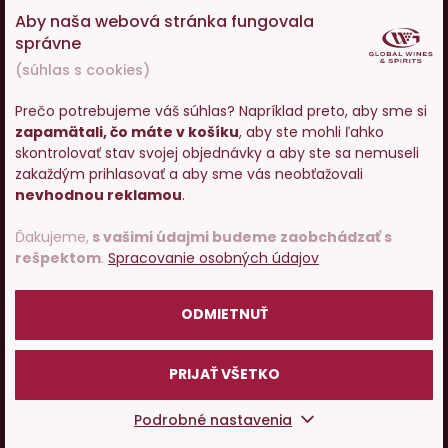
Ako nakupovať
Aby naša webová stránka fungovala
správne
O nás
(súhlas s cookies)
Prečo potrebujeme váš súhlas? Napríklad preto, aby sme si
Pojďme si povídat o víně
zapamätali, čo máte v košíku
, aby ste mohli ľahko
Vstupujete na stránky s
skontrolovať stav svojej objednávky a aby ste sa nemuseli
predajom alkoholu. Prosím
zakaždým prihlasovať a aby sme vás neobťažovali
potvrďte, že Vám už bolo 18
© 2001 - 2024 Global Wines & Spirits, s.r.o., všechna práva
nevhodnou reklamou
.
rokov.
vyhrazena. Adresa: Václavské náměstí 53, 110 00 Praha 1,
Ďakujeme,
s vašimi údajmi budeme zaobchádzať s
e-mail:
eshop@g-w-s.cz
rešpektom
.
Spracovanie osobných údajov
POTVRDZUJEM
V internetovom obchode Global-Wines.sk platí zákaz
predaja alkoholických nápojov osobám mladším ako 18
ODMIETNUŤ
rokov.
PRIJAŤ VŠETKO
Česky
Slovensky
Podrobné nastavenia
UX design
a
e-shop na mieru
od
PeckaDesign