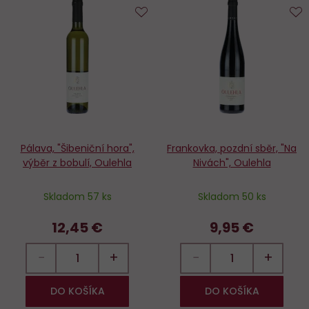
Do
D
obľúbených
o
Pálava, "Šibeniční hora",
Frankovka, pozdní sběr, "Na
výběr z bobulí, Oulehla
Nivách", Oulehla
Skladom 57 ks
Skladom 50 ks
12,45 €
9,95 €
−
+
−
+
DO KOŠÍKA
DO KOŠÍKA