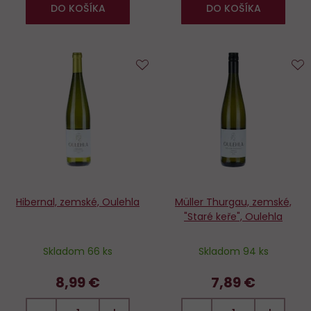
DO KOŠÍKA
DO KOŠÍKA
Do
D
obľúbených
o
Hibernal, zemské, Oulehla
Müller Thurgau, zemské,
"Staré keře", Oulehla
Skladom 66 ks
Skladom 94 ks
8,99 €
7,89 €