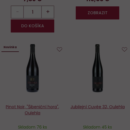
−
+
ZOBRAZIT
DO KOŠÍKA
Novinka
Do
D
obľúbených
o
Pinot Noir, "Šibeniční hora",
Jubilejní Cuvée 32, Oulehla
Oulehla
Skladom 76 ks
Skladom 45 ks