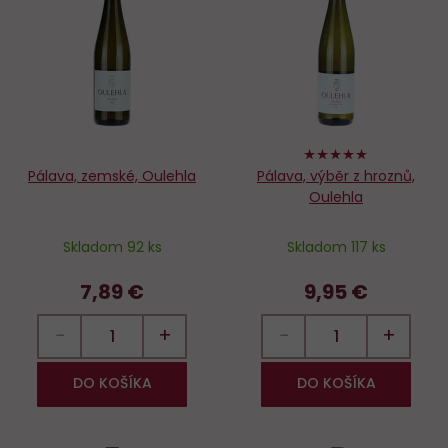
Do
D
obľúbených
o
100%
Pálava, zemské, Oulehla
Pálava, výběr z hroznů,
Oulehla
Skladom 92 ks
Skladom 117 ks
7,89 €
9,95 €
−
+
−
+
DO KOŠÍKA
DO KOŠÍKA