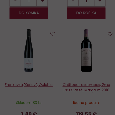
−
+
−
+
DO KOŠÍKA
DO KOŠÍKA
Do
D
obľúbených
o
Frankovka,"Karlov", Oulehla
Château Lascombes, 2me
Cru Classé, Margaux, 2018
Skladom 83 ks
Iba na predajni
7,89 €
119,55 €