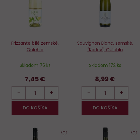
Frizzante bílé zemské,
Sauvignon Blanc, zemské,
Oulehla
"Karlov", Oulehla
Skladom 75 ks
Skladom 172 ks
7,45 €
8,99 €
−
+
−
+
DO KOŠÍKA
DO KOŠÍKA