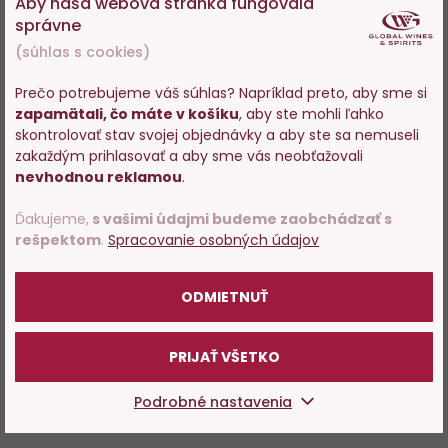
Aby naša webová stránka fungovala
správne
(súhlas s cookies)
Prečo potrebujeme váš súhlas? Napríklad preto, aby sme si
zapamätali, čo máte v košíku
, aby ste mohli ľahko
Vstupujete na stránky s
skontrolovať stav svojej objednávky a aby ste sa nemuseli
predajom alkoholu. Prosím
zakaždým prihlasovať a aby sme vás neobťažovali
potvrďte, že Vám už bolo 18
nevhodnou reklamou
.
rokov.
Ďakujeme,
s vašimi údajmi budeme zaobchádzať s
rešpektom
.
Spracovanie osobných údajov
POTVRDZUJEM
ODMIETNUŤ
PRIJAŤ VŠETKO
Podrobné nastavenia