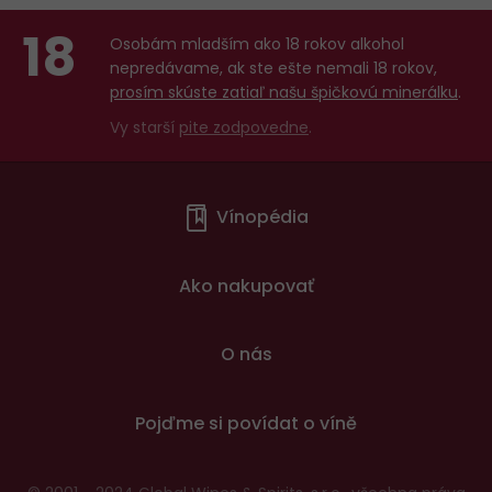
18
Osobám mladším ako 18 rokov alkohol
nepredávame, ak ste ešte nemali 18 rokov,
prosím skúste zatiaľ našu špičkovú minerálku
.
Vy starší
pite zodpovedne
.
Menu
Vínopédia
v
patičce
Ako nakupovať
O nás
Pojďme si povídat o víně