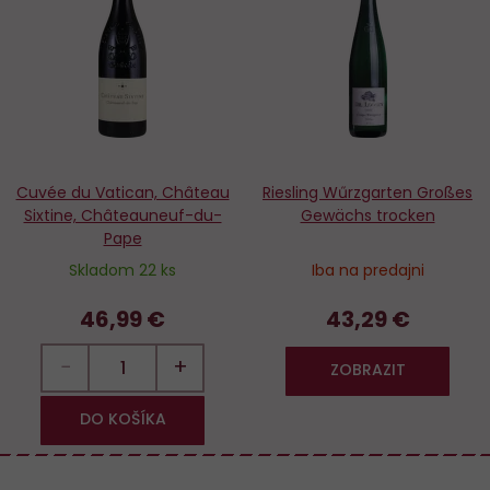
Do
D
obľúbených
o
Cuvée du Vatican, Château
Riesling Wűrzgarten Großes
Sixtine, Châteauneuf-du-
Gewächs trocken
Pape
Skladom 22 ks
Iba na predajni
46,99 €
43,29 €
−
+
ZOBRAZIT
DO KOŠÍKA