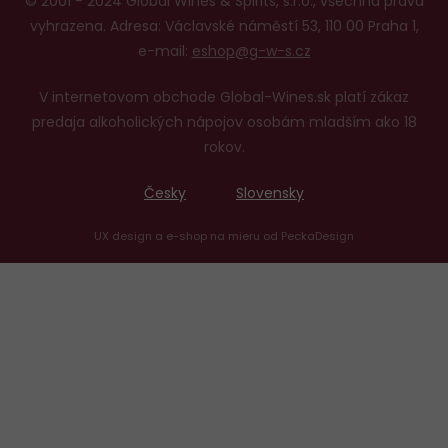
© 2001 - 2024 Global Wines & Spirits, s.r.o., všechna práva
vyhrazena. Adresa: Václavské náměstí 53, 110 00 Praha 1,
e-mail:
eshop@g-w-s.cz
V internetovom obchode Global-Wines.sk platí zákaz
predaja alkoholických nápojov osobám mladším ako 18
rokov.
Česky
Slovensky
UX design
a
e-shop na mieru
od
PeckaDesign