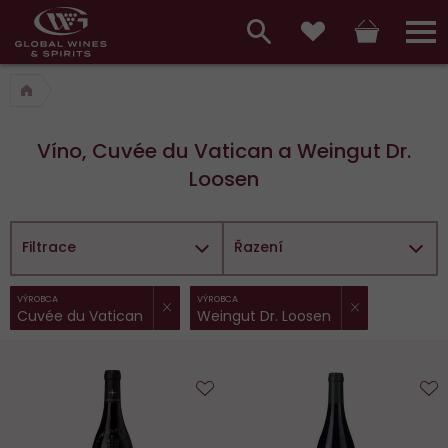
Hlavní
menu,
Vyhledávání
Košík
Přihláš
Obľúbené
košík,
a
hlavní
vyhledávání,
menu
Víno, Cuvée du Vatican a Weingut Dr.
přihlášení
Loosen
Filtrace
Řazení
ZRUŠIT FILTR
Z
Vybrané
VÝROBCA
VÝROBCA
Cuvée du Vatican
Weingut Dr. Loosen
filtry:
Do
D
obľúbených
o