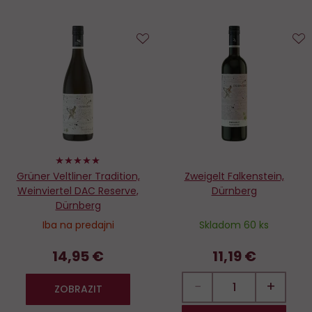
Do
D
obľúbených
o
100%
Grüner Veltliner Tradition,
Zweigelt Falkenstein,
Weinviertel DAC Reserve,
Dürnberg
Dürnberg
Iba na predajni
Skladom 60 ks
14,95 €
11,19 €
−
+
ZOBRAZIT