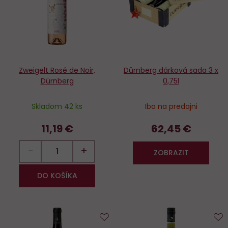
Zweigelt Rosé de Noir,
Dürnberg dárková sada 3 x
Dürnberg
0,75l
Skladom 42 ks
Iba na predajni
11,19 €
62,45 €
−
+
ZOBRAZIT
DO KOŠÍKA