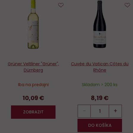
Do
D
obľúbených
o
Grüner Veltliner "Grüner",
Cuvée du Vatican Côtes du
Dürnberg
Rhône
Iba na predajni
Skladom > 200 ks
10,09 €
8,19 €
−
+
ZOBRAZIT
DO KOŠÍKA