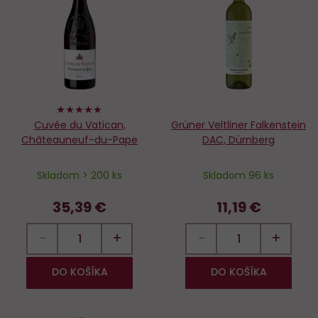
Do
D
obľúbených
o
100%
Cuvée du Vatican,
Grüner Veltliner Falkenstein
Châteauneuf-du-Pape
DAC, Dürnberg
Skladom > 200 ks
Skladom 96 ks
35,39 €
11,19 €
−
+
−
+
DO KOŠÍKA
DO KOŠÍKA