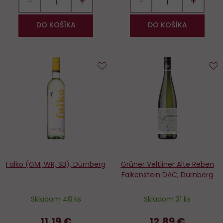
−
+
−
+
DO KOŠÍKA
DO KOŠÍKA
Do
D
obľúbených
o
Falko (GM, WR, SB), Dürnberg
Grüner Veltliner Alte Reben
Falkenstein DAC, Dürnberg
Skladom 48 ks
Skladom 31 ks
11,19 €
12,89 €