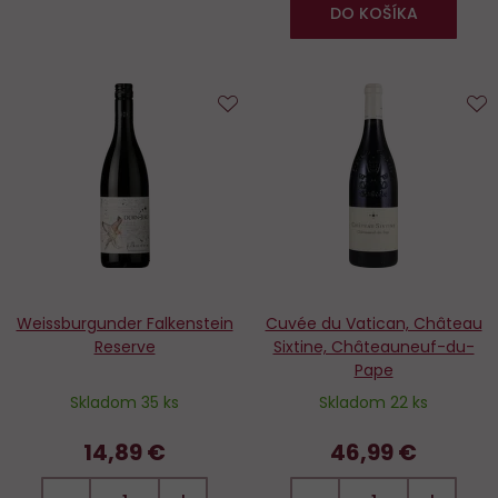
DO KOŠÍKA
Do
D
obľúbených
o
Weissburgunder Falkenstein
Cuvée du Vatican, Château
Reserve
Sixtine, Châteauneuf-du-
Pape
Skladom 35 ks
Skladom 22 ks
14,89 €
46,99 €