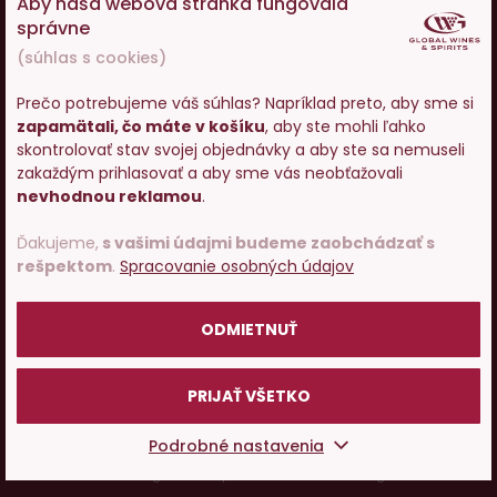
Aby naša webová stránka fungovala
Ako nakupovať
správne
(súhlas s cookies)
O nás
Prečo potrebujeme váš súhlas? Napríklad preto, aby sme si
zapamätali, čo máte v košíku
, aby ste mohli ľahko
Vstupujete na stránky s
Pojďme si povídat o víně
skontrolovať stav svojej objednávky a aby ste sa nemuseli
predajom alkoholu. Prosím
zakaždým prihlasovať a aby sme vás neobťažovali
potvrďte, že Vám už bolo 18
nevhodnou reklamou
.
rokov.
© 2001 - 2024 Global Wines & Spirits, s.r.o., všechna práva
vyhrazena. Adresa: Václavské náměstí 53, 110 00 Praha 1,
Ďakujeme,
s vašimi údajmi budeme zaobchádzať s
rešpektom
.
Spracovanie osobných údajov
e-mail:
eshop@g-w-s.cz
POTVRDZUJEM
V internetovom obchode Global-Wines.sk platí zákaz
ODMIETNUŤ
predaja alkoholických nápojov osobám mladším ako 18
rokov.
PRIJAŤ VŠETKO
Česky
Slovensky
Podrobné nastavenia
UX design
a
e-shop na mieru
od
PeckaDesign