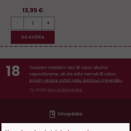
13,95 €
−
+
DO KOŠÍKA
18
Osobám mladším ako 18 rokov alkohol
nepredávame, ak ste ešte nemali 18 rokov,
prosím skúste zatiaľ našu špičkovú minerálku
.
Vy starší
pite zodpovedne
.
Menu
Vínopédia
v
patičce