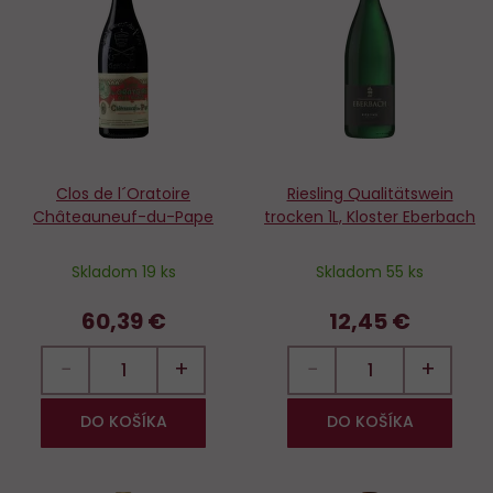
Do
D
obľúbených
o
Clos de l´Oratoire
Riesling Qualitätswein
Châteauneuf-du-Pape
trocken 1L, Kloster Eberbach
Skladom 19 ks
Skladom 55 ks
60,39 €
12,45 €
−
+
−
+
DO KOŠÍKA
DO KOŠÍKA