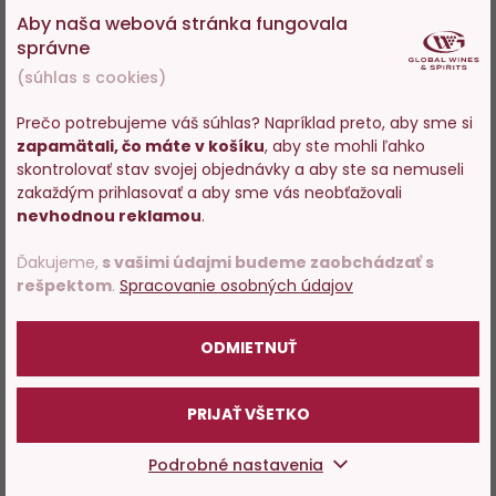
Aby naša webová stránka fungovala
správne
(súhlas s cookies)
Prečo potrebujeme váš súhlas? Napríklad preto, aby sme si
zapamätali, čo máte v košíku
, aby ste mohli ľahko
Vstupujete na stránky s
skontrolovať stav svojej objednávky a aby ste sa nemuseli
predajom alkoholu. Prosím
zakaždým prihlasovať a aby sme vás neobťažovali
potvrďte, že Vám už bolo 18
nevhodnou reklamou
.
rokov.
Ďakujeme,
s vašimi údajmi budeme zaobchádzať s
rešpektom
.
Spracovanie osobných údajov
POTVRDZUJEM
ODMIETNUŤ
PRIJAŤ VŠETKO
Podrobné nastavenia