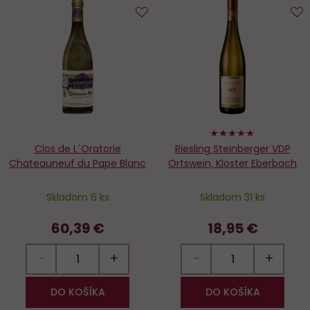
Do
D
obľúbených
o
100%
Clos de L´Oratorie
Riesling Steinberger VDP
Chateauneuf du Pape Blanc
Ortswein, Kloster Eberbach
Skladom 6 ks
Skladom 31 ks
60,39 €
18,95 €
−
+
−
+
DO KOŠÍKA
DO KOŠÍKA