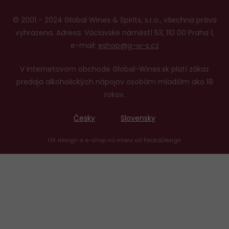
© 2001 - 2024 Global Wines & Spirits, s.r.o., všechna práva
vyhrazena. Adresa: Václavské náměstí 53, 110 00 Praha 1,
e-mail:
eshop@g-w-s.cz
V internetovom obchode Global-Wines.sk platí zákaz
predaja alkoholických nápojov osobám mladším ako 18
rokov.
Česky
Slovensky
UX design
a
e-shop na mieru
od
PeckaDesign