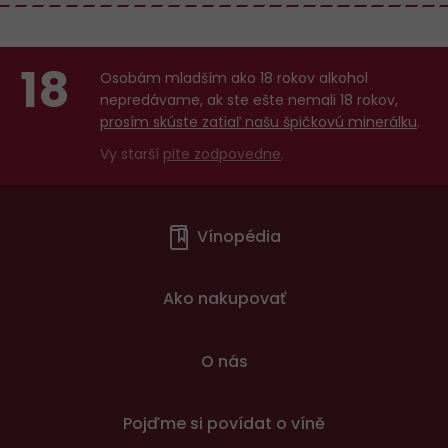
18
Osobám mladším ako 18 rokov alkohol
nepredávame, ak ste ešte nemali 18 rokov,
prosím skúste zatiaľ našu špičkovú minerálku
.
Vy starší
pite zodpovedne
.
Menu
Vínopédia
v
patičce
Ako nakupovať
O nás
Pojďme si povídat o víně