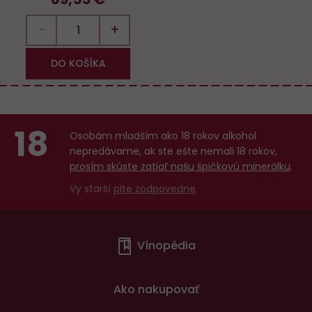
−
+
DO KOŠÍKA
18
Osobám mladším ako 18 rokov alkohol
nepredávame, ak ste ešte nemali 18 rokov,
prosím skúste zatiaľ našu špičkovú minerálku
.
Vy starší
pite zodpovedne
.
Menu
Vínopédia
v
patičce
Ako nakupovať