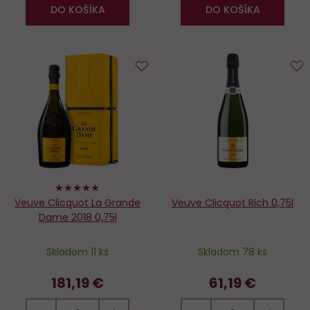
DO KOŠÍKA
DO KOŠÍKA
Do
D
obľúbených
o
100%
Veuve Clicquot La Grande
Veuve Clicquot Rich 0,75l
Dame 2018 0,75l
Skladom 11 ks
Skladom 78 ks
181,19 €
61,19 €