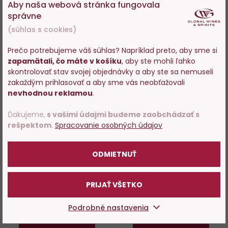
Aby naša webová stránka fungovala
správne
Novinka
Novinka
(súhlas s cookies)
Do
D
Prečo potrebujeme váš súhlas? Napríklad preto, aby sme si
obľúbených
o
zapamätali, čo máte v košíku
, aby ste mohli ľahko
Vstupujete na stránky s
skontrolovať stav svojej objednávky a aby ste sa nemuseli
predajom alkoholu. Prosím
zakaždým prihlasovať a aby sme vás neobťažovali
potvrďte, že Vám už bolo 18
nevhodnou reklamou
.
rokov.
Ďakujeme,
s vašimi údajmi budeme zaobchádzať s
rešpektom
.
Spracovanie osobných údajov
Veuve Clicquot Rich +
Veuve Clicquot Brut Yellow
POTVRDZUJEM
darček
Label Magnum 1,5L
ODMIETNUŤ
Skladom 60 ks
Skladom 21 ks
PRIJAŤ VŠETKO
61,19 €
124,95 €
Podrobné nastavenia
−
+
−
+