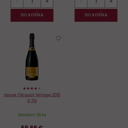
−
+
−
+
DO KOŠÍKA
DO KOŠÍKA
Do
obľúbených
80%
Veuve Clicquot Vintage 2015
0,75l
Skladom 38 ks
69,55 €