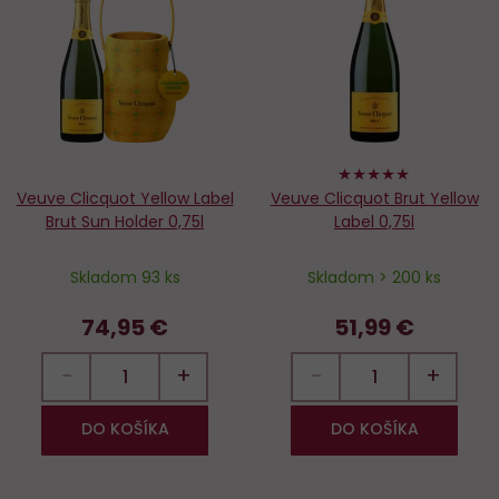
Do
D
obľúbených
o
100%
Veuve Clicquot Yellow Label
Veuve Clicquot Brut Yellow
Brut Sun Holder 0,75l
Label 0,75l
Skladom 93 ks
Skladom > 200 ks
74,95 €
51,99 €
−
+
−
+
DO KOŠÍKA
DO KOŠÍKA