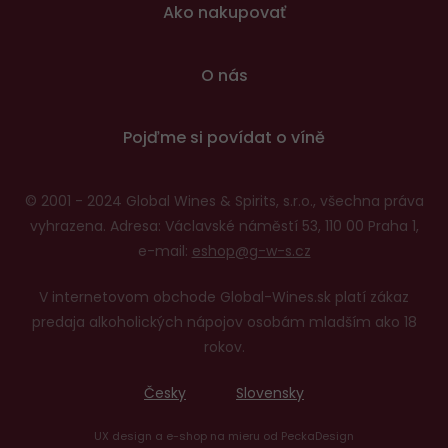
Ako nakupovať
O nás
Pojďme si povídat o víně
© 2001 - 2024 Global Wines & Spirits, s.r.o., všechna práva
vyhrazena. Adresa: Václavské náměstí 53, 110 00 Praha 1,
e-mail:
eshop@g-w-s.cz
V internetovom obchode Global-Wines.sk platí zákaz
predaja alkoholických nápojov osobám mladším ako 18
rokov.
Česky
Slovensky
UX design
a
e-shop na mieru
od
PeckaDesign