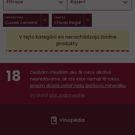
Filtrace
Řazení
ZRUŠIT FILTR
ZRUŠIT FILTR
Vybrané
ODRODA VÍNA
ZNAČKA
Cuveé červené
Chivas Regal
filtry:
V tejto kategórii sa nenachádzajú žiadne
produkty.
18
Osobám mladším ako 18 rokov alkohol
nepredávame, ak ste ešte nemali 18 rokov,
prosím skúste zatiaľ našu špičkovú minerálku
.
Vy starší
pite zodpovedne
.
Menu
Vínopédia
v
patičce