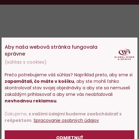
Aby naša webová stránka fungovala
správne
(súhlas s cookies)
Prečo potrebujeme váš súhlas? Napríklad preto, aby sme si
zapamätali, čo máte v košíku
, aby ste mohli ľahko
Vstupujete na stránky s
skontrolovať stav svojej objednávky a aby ste sa nemuseli
predajom alkoholu. Prosím
zakaždým prihlasovať a aby sme vás neobťažovali
potvrďte, že Vám už bolo 18
nevhodnou reklamou
.
rokov.
Ďakujeme,
s vašimi údajmi budeme zaobchádzať s
rešpektom
.
Spracovanie osobných údajov
POTVRDZUJEM
ODMIETNUŤ