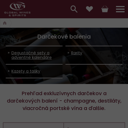
Hlavní
menu,
Vyhledávání
Košík
Přihláš
Obľúbené
košík,
a
hlavní
Darčekové balenia
vyhledávání,
menu
přihlášení
Degustačné sety a
Rarity
adventné kalendáre
Kazety a tašky
Prehľad exkluzívnych darčekov a
darčekových balení - champagne, destiláty,
viacročná portské vína a ďalšie.