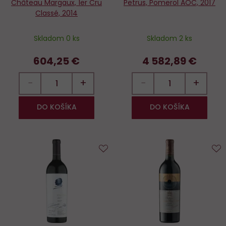
Château Margaux, 1er Cru
Petrus, Pomerol AOC, 2017
Classé, 2014
Skladom 0 ks
Skladom 2 ks
604,25 €
4 582,89 €
−
+
−
+
DO KOŠÍKA
DO KOŠÍKA
Do
D
obľúbených
o