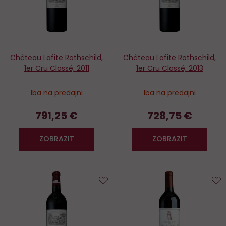
Château Lafite Rothschild,
Château Lafite Rothschild,
1er Cru Classé, 2011
1er Cru Classé, 2013
Iba na predajni
Iba na predajni
791,25 €
728,75 €
ZOBRAZIT
ZOBRAZIT
Do
D
obľúbených
o