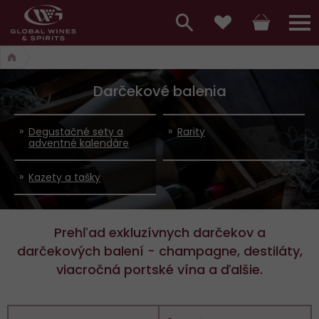
Hlavní
menu,
Vyhledávání
Košík
Přihláš
Obľúbené
košík,
a
hlavní
Darčekové balenia
vyhledávání,
menu
přihlášení
Degustačné sety a
Rarity
adventné kalendáre
Kazety a tašky
Prehľad exkluzívnych darčekov a
darčekových balení - champagne, destiláty,
viacročná portské vína a ďalšie.