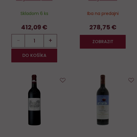
Skladom 6 ks
Iba na predajni
412,09 €
278,75 €
−
+
ZOBRAZIT
DO KOŠÍKA
Do
D
obľúbených
o