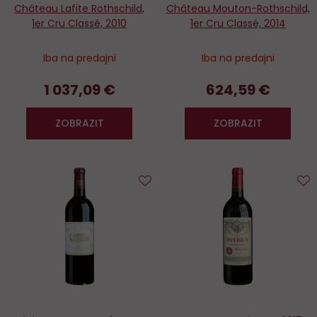
Château Lafite Rothschild,
Château Mouton-Rothschild,
1er Cru Classé, 2010
1er Cru Classé, 2014
Iba na predajni
Iba na predajni
1 037,09 €
624,59 €
ZOBRAZIT
ZOBRAZIT
Do
D
obľúbených
o