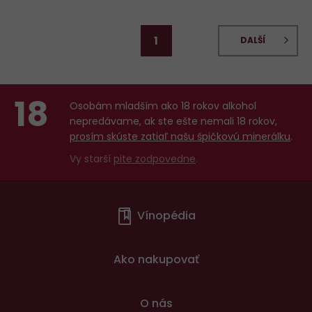
1
DALŠÍ
18
Osobám mladším ako 18 rokov alkohol
nepredávame, ak ste ešte nemali 18 rokov,
prosím skúste zatiaľ našu špičkovú minerálku
.
Vy starší
pite zodpovedne
.
Menu
Vínopédia
v
patičce
Ako nakupovať
O nás