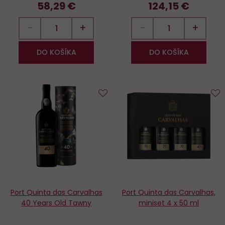
58,29 €
124,15 €
−
+
−
+
DO KOŠÍKA
DO KOŠÍKA
Do
D
obľúbených
o
Port Quinta das Carvalhas
Port Quinta das Carvalhas,
40 Years Old Tawny
miniset 4 x 50 ml