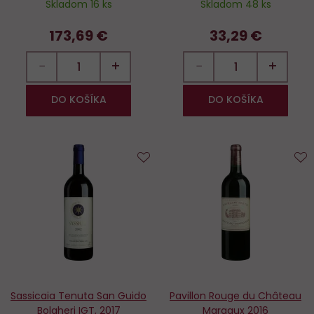
Skladom 16 ks
Skladom 48 ks
173,69 €
33,29 €
−
+
−
+
DO KOŠÍKA
DO KOŠÍKA
Do
D
obľúbených
o
Sassicaia Tenuta San Guido
Pavillon Rouge du Château
Bolgheri IGT, 2017
Margaux 2016