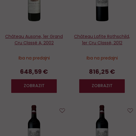
Château Ausone, 1er Grand
Château Lafite Rothschild,
Cru Classé A, 2002
1er Cru Classé, 2012
Iba na predajni
Iba na predajni
648,59 €
816,25 €
ZOBRAZIT
ZOBRAZIT
Do
D
obľúbených
o