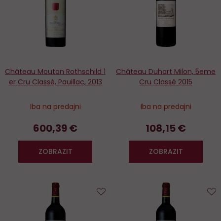
Château Mouton Rothschild 1
Château Duhart Milon, 5eme
er Cru Classé, Pauillac, 2013
Cru Classé 2015
Iba na predajni
Iba na predajni
600,39 €
108,15 €
ZOBRAZIT
ZOBRAZIT
Do
D
obľúbených
o