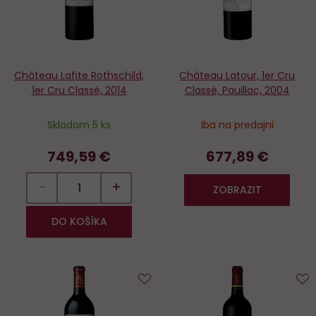
Château Lafite Rothschild,
Château Latour, 1er Cru
1er Cru Classé, 2014
Classé, Pauillac, 2004
Skladom 5 ks
Iba na predajni
749,59 €
677,89 €
−
+
ZOBRAZIT
DO KOŠÍKA
Do
D
obľúbených
o