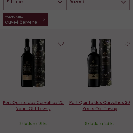
Filtrace
Řazení
ZRUŠIT FILTR
Vybrané
ODRODA VÍNA
Cuveé červené
filtry:
Do
D
obľúbených
o
Port Quinta das Carvalhas 20
Port Quinta das Carvalhas 30
Years Old Tawny
Years Old Tawny
Skladom 91 ks
Skladom 29 ks