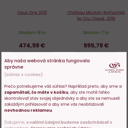
Opus One 2021
Château Mouton-Rothschild,
1er Cru Classé, 2019
Skladom 18 ks
Skladom 7 ks
474,59 €
595,79 €
−
+
−
+
Aby naša webová stránka fungovala
správne
DO KOŠÍKA
DO KOŠÍKA
(súhlas s cookies)
Prečo potrebujeme váš súhlas? Napríklad preto, aby sme si
zapamätali, čo máte v košíku
, aby ste mohli ľahko
Vstupujete na stránky s
skontrolovať stav svojej objednávky a aby ste sa nemuseli
Do
D
predajom alkoholu. Prosím
zakaždým prihlasovať a aby sme vás neobťažovali
potvrďte, že Vám už bolo 18
obľúbených
o
nevhodnou reklamou
.
rokov.
Ďakujeme,
s vašimi údajmi budeme zaobchádzať s