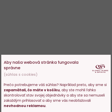
Aby naša webová stránka fungovala
správne
(súhlas s cookies)
Prečo potrebujeme váš súhlas? Napríklad preto, aby sme si
zapamätali, čo máte v košíku
, aby ste mohli ľahko
Vstupujete na stránky s
skontrolovať stav svojej objednávky a aby ste sa nemuseli
predajom alkoholu. Prosím
zakaždým prihlasovať a aby sme vás neobťažovali
potvrďte, že Vám už bolo 18
nevhodnou reklamou
.
rokov.