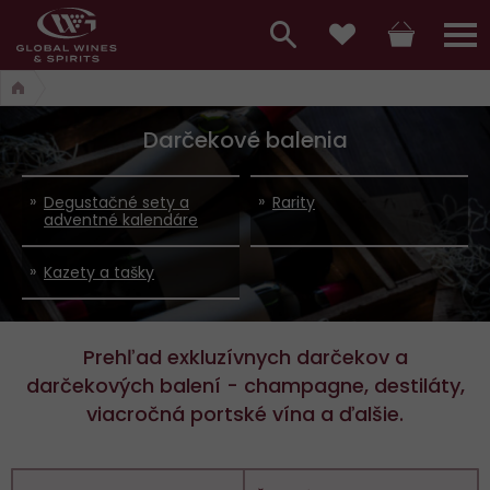
Hlavní
menu,
Vyhledávání
Košík
Přihláš
Obľúbené
košík,
a
hlavní
Darčekové balenia
vyhledávání,
menu
přihlášení
Degustačné sety a
Rarity
adventné kalendáre
Kazety a tašky
Prehľad exkluzívnych darčekov a
darčekových balení - champagne, destiláty,
viacročná portské vína a ďalšie.