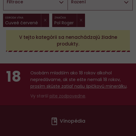
Filtrace
Řazení
ZRUŠIT FILTR
ZRUŠIT FILTR
Vybrané
ODRODA VÍNA
ZNAČKA
Cuveé červené
Pol Roger
filtry:
V tejto kategórii sa nenachádzajú žiadne
produkty.
18
Osobám mladším ako 18 rokov alkohol
nepredávame, ak ste ešte nemali 18 rokov,
prosím skúste zatiaľ našu špičkovú minerálku
.
Vy starší
pite zodpovedne
.
Menu
Vínopédia
v
patičce