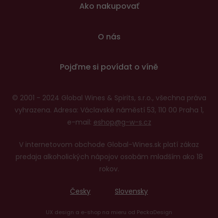
Ako nakupovať
O nás
Pojďme si povídat o víně
© 2001 - 2024 Global Wines & Spirits, s.r.o., všechna práva
vyhrazena. Adresa: Václavské náměstí 53, 110 00 Praha 1,
e-mail:
eshop@g-w-s.cz
V internetovom obchode Global-Wines.sk platí zákaz
predaja alkoholických nápojov osobám mladším ako 18
rokov.
Česky
Slovensky
UX design
a
e-shop na mieru
od
PeckaDesign