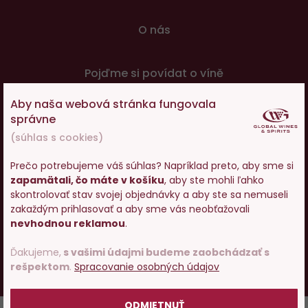
O nás
Pojďme si povídat o víně
Aby naša webová stránka fungovala
© 2001 - 2024 Global Wines & Spirits, s.r.o., všechna práva
správne
vyhrazena. Adresa: Václavské náměstí 53, 110 00 Praha 1,
(súhlas s cookies)
e-mail:
eshop@g-w-s.cz
Prečo potrebujeme váš súhlas? Napríklad preto, aby sme si
zapamätali, čo máte v košíku
, aby ste mohli ľahko
V internetovom obchode Global-Wines.sk platí zákaz
Vstupujete na stránky s
skontrolovať stav svojej objednávky a aby ste sa nemuseli
predaja alkoholických nápojov osobám mladším ako 18
predajom alkoholu. Prosím
zakaždým prihlasovať a aby sme vás neobťažovali
rokov.
potvrďte, že Vám už bolo 18
nevhodnou reklamou
.
rokov.
Česky
Slovensky
Ďakujeme,
s vašimi údajmi budeme zaobchádzať s
rešpektom
.
Spracovanie osobných údajov
UX design
a
e-shop na mieru
od
PeckaDesign
POTVRDZUJEM
ODMIETNUŤ