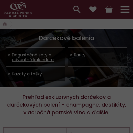
Hlavní
menu,
Vyhledávání
Košík
Přihláš
Obľúbené
košík,
a
hlavní
Darčekové balenia
vyhledávání,
menu
přihlášení
Degustačné sety a
Rarity
adventné kalendáre
Kazety a tašky
Prehľad exkluzívnych darčekov a
darčekových balení - champagne, destiláty,
viacročná portské vína a ďalšie.