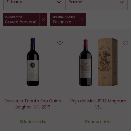
Filtrace
Řazení
ZRUŠIT FILTR
ZRUŠIT FILTR
Vybrané
ODRODA VÍNA
KRAJINA PÔVODU
Cuveé červené
Taliansko
filtry:
Do
D
obľúbených
o
Sassicaia Tenuta San Guido
Vajo dei Masi 1997 Magnum
Bolgheri IGT, 2017
1,5L
Skladom 6 ks
Skladom 5 ks