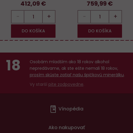
412,09 €
759,99 €
−
+
−
+
DO KOŠÍKA
DO KOŠÍKA
18
Osobám mladším ako 18 rokov alkohol
nepredávame, ak ste ešte nemali 18 rokov,
prosím skúste zatiaľ našu špičkovú minerálku
.
Vy starší
pite zodpovedne
.
Menu
Vínopédia
v
patičce
Ako nakupovať