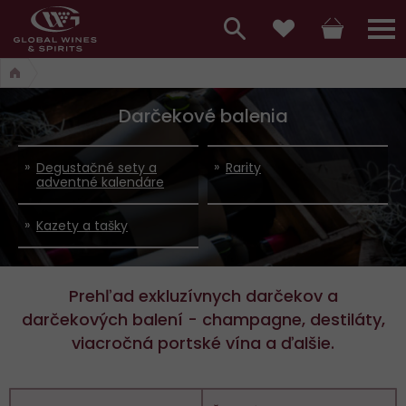
Hlavní
menu,
Vyhledávání
Košík
Přihláš
Obľúbené
košík,
a
hlavní
Darčekové balenia
vyhledávání,
menu
přihlášení
Degustačné sety a
Rarity
adventné kalendáre
Kazety a tašky
Prehľad exkluzívnych darčekov a
darčekových balení - champagne, destiláty,
viacročná portské vína a ďalšie.