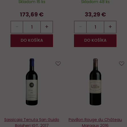
Skladom 16 ks
Skladom 48 ks
173,69 €
33,29 €
−
+
−
+
DO KOŠÍKA
DO KOŠÍKA
Do
D
obľúbených
o
Sassicaia Tenuta San Guido
Pavillon Rouge du Château
Bolgheri IGT, 2017
Margaux 2016