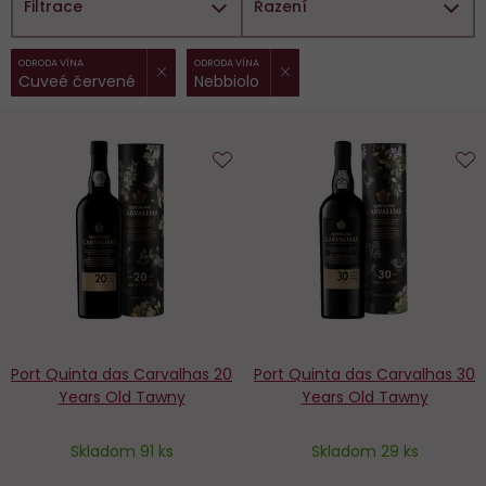
Filtrace
Řazení
ZRUŠIT FILTR
ZRUŠIT FILTR
Vybrané
ODRODA VÍNA
ODRODA VÍNA
Cuveé červené
Nebbiolo
filtry:
Do
D
obľúbených
o
Port Quinta das Carvalhas 20
Port Quinta das Carvalhas 30
Years Old Tawny
Years Old Tawny
Skladom 91 ks
Skladom 29 ks