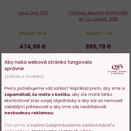
Opus One 2021
Château Mouton-Rothschild,
1er Cru Classé, 2019
Skladom 18 ks
Skladom 7 ks
474,59 €
595,79 €
−
+
−
+
Aby naša webová stránka fungovala
správne
DO KOŠÍKA
DO KOŠÍKA
(súhlas s cookies)
Prečo potrebujeme váš súhlas? Napríklad preto, aby sme si
zapamätali, čo máte v košíku
, aby ste mohli ľahko
Vstupujete na stránky s
skontrolovať stav svojej objednávky a aby ste sa nemuseli
Do
D
predajom alkoholu. Prosím
zakaždým prihlasovať a aby sme vás neobťažovali
potvrďte, že Vám už bolo 18
obľúbených
o
nevhodnou reklamou
.
rokov.
Ďakujeme,
s vašimi údajmi budeme zaobchádzať s