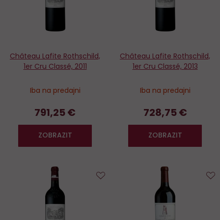
Château Lafite Rothschild,
Château Lafite Rothschild,
1er Cru Classé, 2011
1er Cru Classé, 2013
Iba na predajni
Iba na predajni
791,25 €
728,75 €
ZOBRAZIT
ZOBRAZIT
Do
D
obľúbených
o