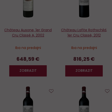
Château Ausone, 1er Grand
Château Lafite Rothschild,
Cru Classé A, 2002
1er Cru Classé, 2012
Iba na predajni
Iba na predajni
648,59 €
816,25 €
ZOBRAZIT
ZOBRAZIT
Do
D
obľúbených
o