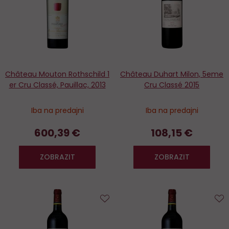
Château Mouton Rothschild 1
Château Duhart Milon, 5eme
er Cru Classé, Pauillac, 2013
Cru Classé 2015
Iba na predajni
Iba na predajni
600,39 €
108,15 €
ZOBRAZIT
ZOBRAZIT
Do
D
obľúbených
o