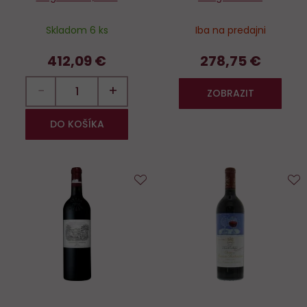
Skladom 6 ks
Iba na predajni
412,09 €
278,75 €
−
+
ZOBRAZIT
DO KOŠÍKA
Do
D
obľúbených
o