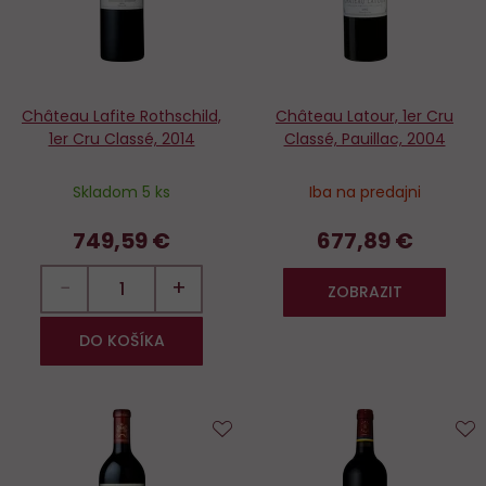
Château Lafite Rothschild,
Château Latour, 1er Cru
1er Cru Classé, 2014
Classé, Pauillac, 2004
Skladom 5 ks
Iba na predajni
749,59 €
677,89 €
−
+
ZOBRAZIT
DO KOŠÍKA
Do
D
obľúbených
o