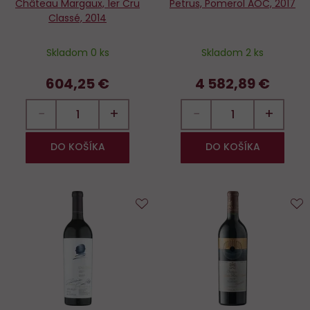
Château Margaux, 1er Cru
Petrus, Pomerol AOC, 2017
Classé, 2014
Skladom 0 ks
Skladom 2 ks
604,25 €
4 582,89 €
−
+
−
+
DO KOŠÍKA
DO KOŠÍKA
Do
D
obľúbených
o