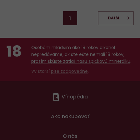
1
DALŠÍ
18
Osobám mladším ako 18 rokov alkohol
nepredávame, ak ste ešte nemali 18 rokov,
prosím skúste zatiaľ našu špičkovú minerálku
.
Vy starší
pite zodpovedne
.
Menu
Vínopédia
v
patičce
Ako nakupovať
O nás