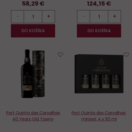
58,29 €
124,15 €
−
+
−
+
DO KOŠÍKA
DO KOŠÍKA
Do
D
obľúbených
o
Port Quinta das Carvalhas
Port Quinta das Carvalhas,
40 Years Old Tawny
miniset 4 x 50 ml