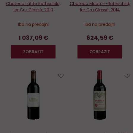
Château Lafite Rothschild,
Château Mouton-Rothschild,
1er Cru Classé, 2010
1er Cru Classé, 2014
Iba na predajni
Iba na predajni
1 037,09 €
624,59 €
ZOBRAZIT
ZOBRAZIT
Do
D
obľúbených
o