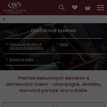
Hlavní
menu,
Vyhledávání
Košík
Přihláš
Obľúbené
košík,
a
hlavní
Darčekové balenia
vyhledávání,
menu
přihlášení
Degustačné sety a
Rarity
adventné kalendáre
Kazety a tašky
Prehľad exkluzívnych darčekov a
darčekových balení - champagne, destiláty,
viacročná portské vína a ďalšie.