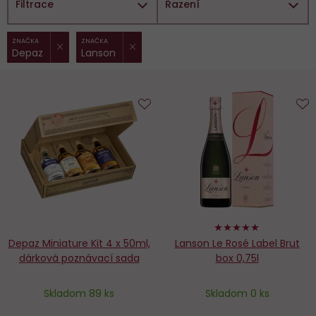
Filtrace
Řazení
ZRUŠIT FILTR
ZRUŠIT FILTR
Vybrané
ZNAČKA
ZNAČKA
Depaz
Lanson
filtry:
Do
D
obľúbených
o
100%
Depaz Miniature Kit 4 x 50ml,
Lanson Le Rosé Label Brut
dárková poznávací sada
box 0,75l
Skladom 89 ks
Skladom 0 ks