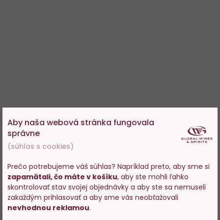
Aby naša webová stránka fungovala
správne
(súhlas s cookies)
Prečo potrebujeme váš súhlas? Napríklad preto, aby sme si
zapamätali, čo máte v košíku
, aby ste mohli ľahko
Vstupujete na stránky s
skontrolovať stav svojej objednávky a aby ste sa nemuseli
predajom alkoholu. Prosím
zakaždým prihlasovať a aby sme vás neobťažovali
potvrďte, že Vám už bolo 18
nevhodnou reklamou
.
rokov.