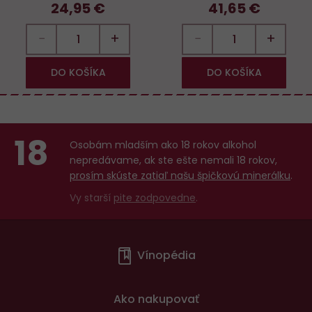
24,95 €
41,65 €
−
+
−
+
DO KOŠÍKA
DO KOŠÍKA
18
Osobám mladším ako 18 rokov alkohol
nepredávame, ak ste ešte nemali 18 rokov,
prosím skúste zatiaľ našu špičkovú minerálku
.
Vy starší
pite zodpovedne
.
Menu
Vínopédia
v
patičce
Ako nakupovať