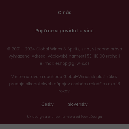
O nás
Pojďme si povídat o víně
© 2001 - 2024 Global Wines & Spirits, s.r.o., všechna práva
vyhrazena. Adresa: Václavské náměstí 53, 110 00 Praha 1,
e-mail:
eshop@g-w-s.cz
V internetovom obchode Global-Wines.sk platí zákaz
predaja alkoholických nápojov osobám mladším ako 18
rokov.
Česky
Slovensky
UX design
a
e-shop na mieru
od
PeckaDesign