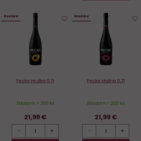
Novinka
Novinka
Do
D
obľúbených
o
Pecka Hruška 0,7l
Pecka Malina 0,7l
Skladom > 200 ks
Skladom > 200 ks
21,99 €
21,99 €
−
+
−
+