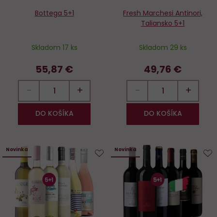
Bottega 5+1
Fresh Marchesi Antinori,
Taliansko 5+1
Skladom 17 ks
Skladom 29 ks
55,87 €
49,76 €
−
+
−
+
DO KOŠÍKA
DO KOŠÍKA
Novinka
Novinka
Do
D
obľúbených
o