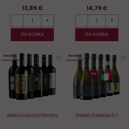
13,85 €
14,79 €
−
+
−
+
DO KOŠÍKA
DO KOŠÍKA
Novinka
Novinka
Do
D
obľúbených
o
Vášeň s názvom Primitivo
Prapian Prosecco 5+1