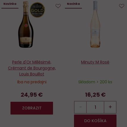
Novinka
Novinka
Do
D
obľúbených
o
Perle d'Or Millésimé,
Minuty M Rosé
Crémant de Bourgogne,
Louis Bouillot
Iba na predajni
Skladom > 200 ks
24,95 €
16,25 €
−
+
ZOBRAZIT
DO KOŠÍKA