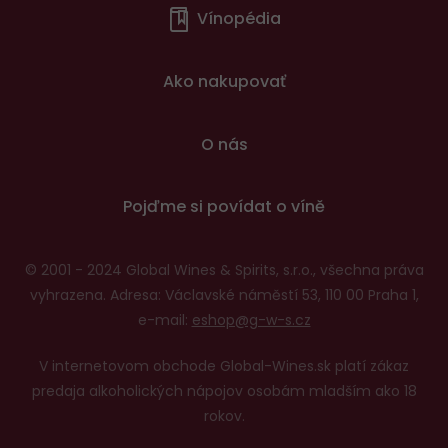
Vínopédia
v
patičce
Ako nakupovať
O nás
Pojďme si povídat o víně
© 2001 - 2024 Global Wines & Spirits, s.r.o., všechna práva
vyhrazena. Adresa: Václavské náměstí 53, 110 00 Praha 1,
e-mail:
eshop@g-w-s.cz
V internetovom obchode Global-Wines.sk platí zákaz
predaja alkoholických nápojov osobám mladším ako 18
rokov.