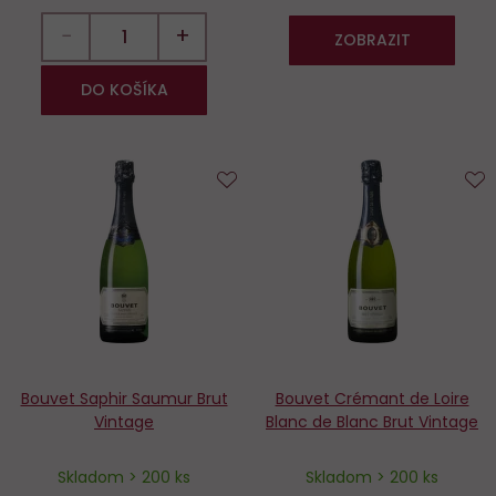
−
+
ZOBRAZIT
DO KOŠÍKA
Do
D
obľúbených
o
Bouvet Saphir Saumur Brut
Bouvet Crémant de Loire
Vintage
Blanc de Blanc Brut Vintage
Skladom > 200 ks
Skladom > 200 ks