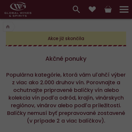
Hlavní
menu,
Vyhledávání
Košík
Přihláš
Obľúbené
košík,
a
hlavní
vyhledávání,
Akce již skončila
menu
přihlášení
Akčné ponuky
Populárna kategórie, ktorá vám uľahčí výber
z viac ako 2.000 druhov vín. Porovnajte a
ochutnajte pripravené balíčky vín alebo
kolekcia vín podľa odrôd, krajín, vinárskych
regiónov, vinárov alebo podľa príležitosti.
Balíčky nemusí byť prepravované zostavené
(v prípade 2 a viac balíčkov).