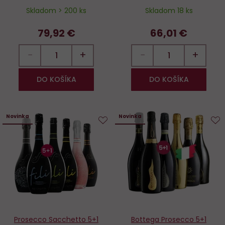
Skladom > 200 ks
Skladom 18 ks
79,92 €
66,01 €
−
+
−
+
DO KOŠÍKA
DO KOŠÍKA
Novinka
Novinka
Do
D
obľúbených
o
Prosecco Sacchetto 5+1
Bottega Prosecco 5+1