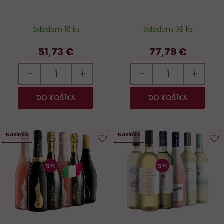
Skladom 16 ks
Skladom 38 ks
51,73 €
77,79 €
−
+
−
+
DO KOŠÍKA
DO KOŠÍKA
Novinka
Novinka
Do
D
obľúbených
o