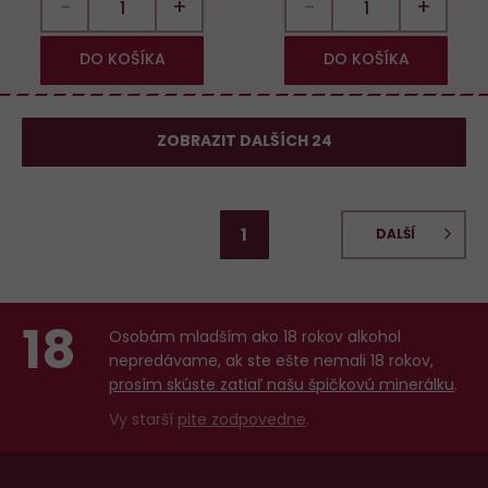
−
+
−
+
DO KOŠÍKA
DO KOŠÍKA
ZOBRAZIT DALŠÍCH 24
1
DALŠÍ
18
Osobám mladším ako 18 rokov alkohol
nepredávame, ak ste ešte nemali 18 rokov,
prosím skúste zatiaľ našu špičkovú minerálku
.
Vy starší
pite zodpovedne
.
Menu