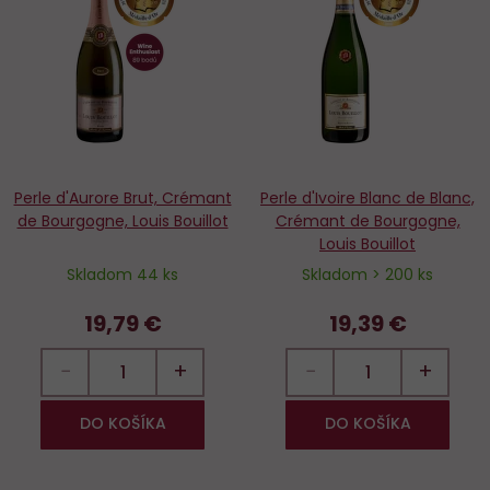
Do
D
obľúbených
o
Perle d'Aurore Brut, Crémant
Perle d'Ivoire Blanc de Blanc,
de Bourgogne, Louis Bouillot
Crémant de Bourgogne,
Louis Bouillot
Skladom 44 ks
Skladom > 200 ks
19,79 €
19,39 €
−
+
−
+
DO KOŠÍKA
DO KOŠÍKA