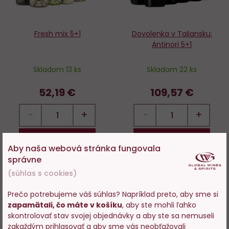
Fresh mix 5+1
Dovolenka v Taliansku:
Antinori 5+1
Skladom 13 ks
Skladom 22 ks
52,19 €
109,57 €
−
+
−
+
DO KOŠÍKA
DO KOŠÍKA
Aby naša webová stránka fungovala
správne
(súhlas s cookies)
Novinka
Novinka
Do
D
Prečo potrebujeme váš súhlas? Napríklad preto, aby sme si
zapamätali, čo máte v košíku
, aby ste mohli ľahko
obľúbených
o
Vstupujete na stránky s
skontrolovať stav svojej objednávky a aby ste sa nemuseli
predajom alkoholu. Prosím
zakaždým prihlasovať a aby sme vás neobťažovali