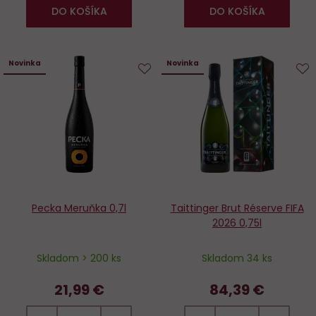
DO KOŠÍKA
DO KOŠÍKA
Novinka
Novinka
Do
D
obľúbených
o
Pecka Meruňka 0,7l
Taittinger Brut Réserve FIFA
2026 0,75l
Skladom > 200 ks
Skladom 34 ks
21,99 €
84,39 €