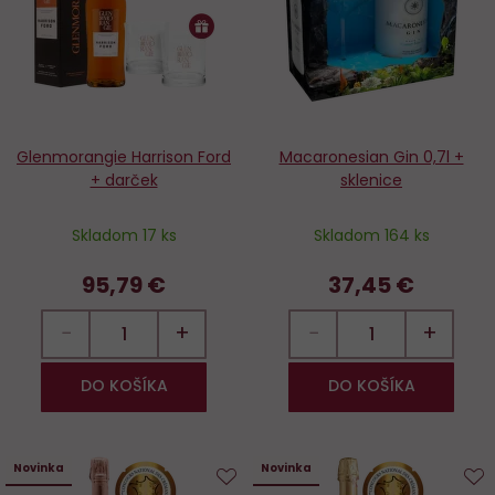
Glenmorangie Harrison Ford
Macaronesian Gin 0,7l +
+ darček
sklenice
Skladom 17 ks
Skladom 164 ks
95,79 €
37,45 €
−
+
−
+
DO KOŠÍKA
DO KOŠÍKA
Novinka
Novinka