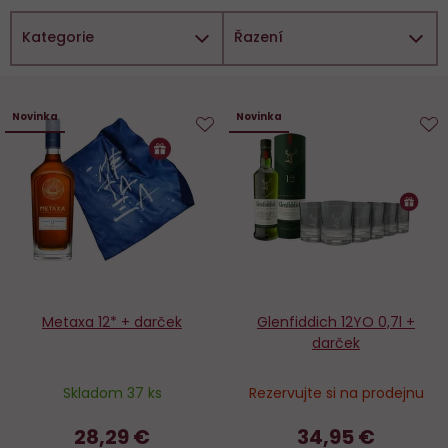
Kategorie
Řazení
Novinka
Novinka
Do
D
obľúbených
o
Metaxa 12* + darček
Glenfiddich 12YO 0,7l +
darček
Skladom 37 ks
Rezervujte si na prodejnu
28,29 €
34,95 €