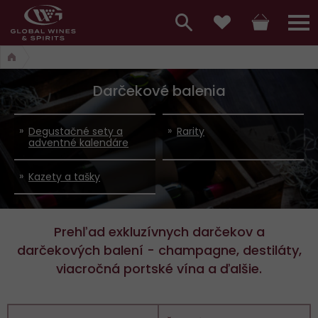
Hlavní
menu,
Vyhledávání
Košík
Přihláš
Obľúbené
košík,
a
hlavní
Darčekové balenia
vyhledávání,
menu
přihlášení
Degustačné sety a
Rarity
adventné kalendáre
Kazety a tašky
Prehľad exkluzívnych darčekov a
darčekových balení - champagne, destiláty,
viacročná portské vína a ďalšie.