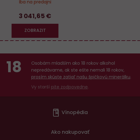
Iba na predajni
3 041,65 €
ZOBRAZIT
18
Osobám mladším ako 18 rokov alkohol
nepredávame, ak ste ešte nemali 18 rokov,
prosím skúste zatiaľ našu špičkovú minerálku
.
Vy starší
pite zodpovedne
.
Menu
Vínopédia
v
patičce
Ako nakupovať