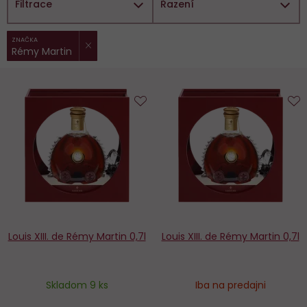
Filtrace
Řazení
ZRUŠIT FILTR
Vybrané
ZNAČKA
Rémy Martin
filtry:
Do
D
obľúbených
o
Louis XIII. de Rémy Martin 0,7l
Louis XIII. de Rémy Martin 0,7l
Skladom 9 ks
Iba na predajni