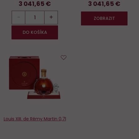
3 041,65 €
3 041,65 €
−
+
ZOBRAZIT
DO KOŠÍKA
Do
obľúbených
Louis XIII. de Rémy Martin 0,7l