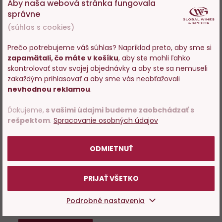
Aby naša webová stránka fungovala
DO KOŠÍKA
správne
(súhlas s cookies)
Prečo potrebujeme váš súhlas? Napríklad preto, aby sme si
zapamätali, čo máte v košíku
, aby ste mohli ľahko
Do
Vstupujete na stránky s
skontrolovať stav svojej objednávky a aby ste sa nemuseli
predajom alkoholu. Prosím
obľúbených
zakaždým prihlasovať a aby sme vás neobťažovali
potvrďte, že Vám už bolo 18
nevhodnou reklamou
.
rokov.
Ďakujeme,
s vašimi údajmi budeme zaobchádzať s
rešpektom
.
Spracovanie osobných údajov
POTVRDZUJEM
ODMIETNUŤ
A.H. Riise XO Ambre d´Or
Reserve 0,7l
PRIJAŤ VŠETKO
Iba na predajni
Podrobné nastavenia
49,15 €