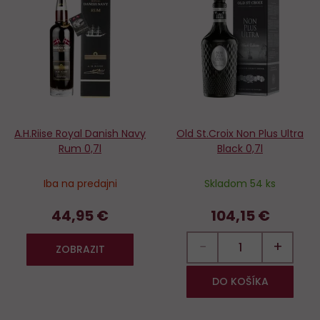
Do
D
obľúbených
o
A.H.Riise Royal Danish Navy
Old St.Croix Non Plus Ultra
Rum 0,7l
Black 0,7l
Iba na predajni
Skladom 54 ks
44,95 €
104,15 €
−
+
ZOBRAZIT
DO KOŠÍKA