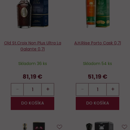
obľúbených
o
Old St.Croix Non Plus Ultra La
A.H.Riise Porto Cask 0,7l
Galante 0,7l
Skladom 36 ks
Skladom 54 ks
81,19 €
51,19 €
−
+
−
+
DO KOŠÍKA
DO KOŠÍKA