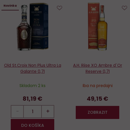
Novinka
Do
D
obľúbených
o
Old St.Croix Non Plus Ultra La
A.H. Riise XO Ambre d´Or
Galante 0,7l
Reserve 0,7l
Skladom 2 ks
Iba na predajni
81,19 €
49,15 €
−
+
ZOBRAZIT
DO KOŠÍKA