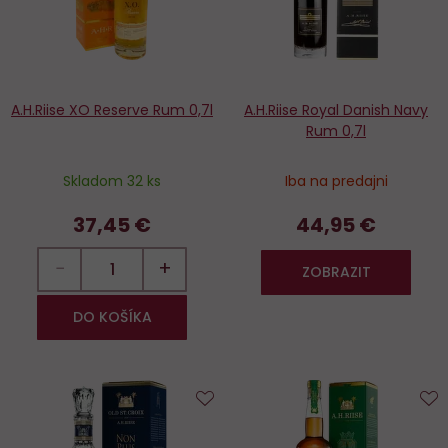
A.H.Riise XO Reserve Rum 0,7l
A.H.Riise Royal Danish Navy
Rum 0,7l
Skladom 32 ks
Iba na predajni
37,45 €
44,95 €
−
+
ZOBRAZIT
DO KOŠÍKA
Do
D