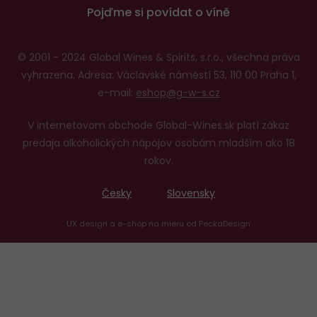
Pojďme si povídat o víně
© 2001 - 2024 Global Wines & Spirits, s.r.o., všechna práva
vyhrazena. Adresa: Václavské náměstí 53, 110 00 Praha 1,
e-mail:
eshop@g-w-s.cz
V internetovom obchode Global-Wines.sk platí zákaz
predaja alkoholických nápojov osobám mladším ako 18
rokov.
Česky
Slovensky
UX design
a
e-shop na mieru
od
PeckaDesign