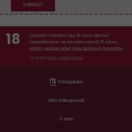
ZOBRAZIT
18
Osobám mladším ako 18 rokov alkohol
nepredávame, ak ste ešte nemali 18 rokov,
prosím skúste zatiaľ našu špičkovú minerálku
.
Vy starší
pite zodpovedne
.
Menu
Vínopédia
v
patičce
Ako nakupovať
O nás