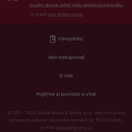
prosím skúste zatiaľ našu špičkovú minerálku
.
Vy starší
pite zodpovedne
.
Menu
Vínopédia
v
patičce
Ako nakupovať
O nás
Pojďme si povídat o víně
© 2001 - 2024 Global Wines & Spirits, s.r.o., všechna práva
vyhrazena. Adresa: Václavské náměstí 53, 110 00 Praha 1,
e-mail:
eshop@g-w-s.cz