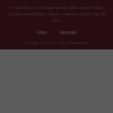
V internetovom obchode Global-Wines.sk platí zákaz
predaja alkoholických nápojov osobám mladším ako 18
rokov.
Česky
Slovensky
UX design
a
e-shop na mieru
od
PeckaDesign