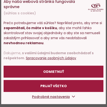
Aby naša webová stránka fungovala
správne
(súhlas s cookies)
Prečo potrebujeme váš súhlas? Napríklad preto, aby sme si
zapamätali, čo máte v košíku
, aby ste mohli ľahko
Vstupujete na stránky s
skontrolovať stav svojej objednávky a aby ste sa nemuseli
predajom alkoholu. Prosím
zakaždým prihlasovať a aby sme vás neobťažovali
potvrďte, že Vám už bolo 18
nevhodnou reklamou
.
rokov.
Ďakujeme,
s vašimi údajmi budeme zaobchádzať s
rešpektom
.
Spracovanie osobných údajov
POTVRDZUJEM
ODMIETNUŤ
PRIJAŤ VŠETKO
Podrobné nastavenia