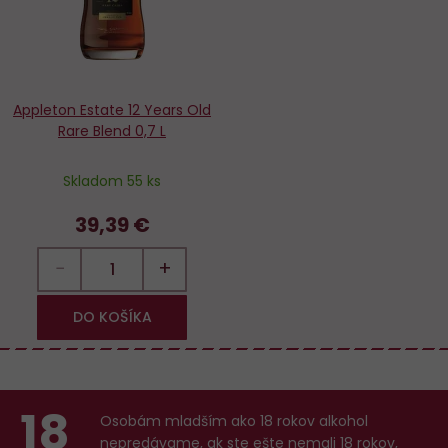
Appleton Estate 12 Years Old
Rare Blend 0,7 L
Skladom 55 ks
39,39 €
−
+
DO KOŠÍKA
18
Osobám mladším ako 18 rokov alkohol
nepredávame, ak ste ešte nemali 18 rokov,