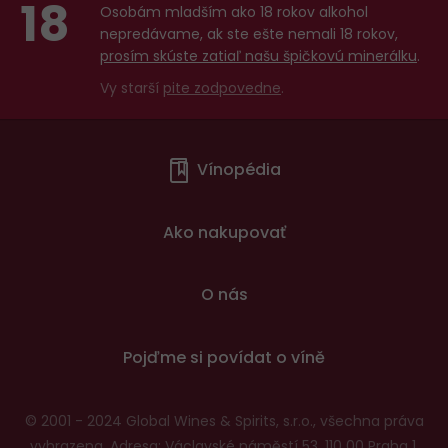
18
Osobám mladším ako 18 rokov alkohol
nepredávame, ak ste ešte nemali 18 rokov,
prosím skúste zatiaľ našu špičkovú minerálku
.
Vy starší
pite zodpovedne
.
Menu
Vínopédia
v
patičce
Ako nakupovať
O nás
Pojďme si povídat o víně
© 2001 - 2024 Global Wines & Spirits, s.r.o., všechna práva
vyhrazena. Adresa: Václavské náměstí 53, 110 00 Praha 1,