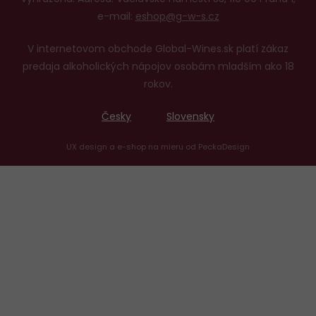
e-mail:
eshop@g-w-s.cz
V internetovom obchode Global-Wines.sk platí zákaz
predaja alkoholických nápojov osobám mladším ako 18
rokov.
Česky
Slovensky
UX design
a
e-shop na mieru
od
PeckaDesign