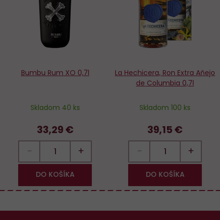
obľúbených
o
Bumbu Rum XO 0,7l
La Hechicera, Ron Extra Aňejo
de Columbia 0,7l
Skladom 40 ks
Skladom 100 ks
33,29 €
39,15 €
−
+
−
+
DO KOŠÍKA
DO KOŠÍKA