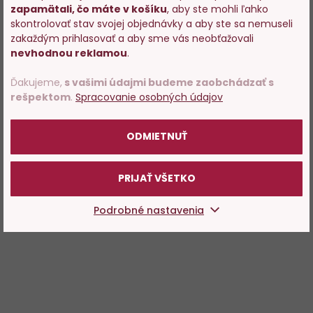
zapamätali, čo máte v košíku
, aby ste mohli ľahko
Vstupujete na stránky s
skontrolovať stav svojej objednávky a aby ste sa nemuseli
predajom alkoholu. Prosím
zakaždým prihlasovať a aby sme vás neobťažovali
potvrďte, že Vám už bolo 18
nevhodnou reklamou
.
rokov.
Ďakujeme,
s vašimi údajmi budeme zaobchádzať s
rešpektom
.
Spracovanie osobných údajov
POTVRDZUJEM
ODMIETNUŤ
PRIJAŤ VŠETKO
Podrobné nastavenia