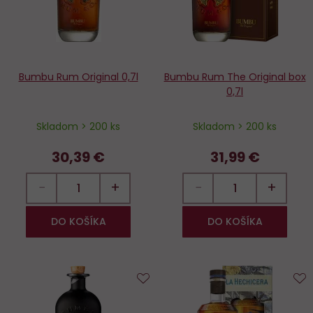
Bumbu Rum Original 0,7l
Bumbu Rum The Original box
0,7l
Skladom > 200 ks
Skladom > 200 ks
30,39 €
31,99 €
−
+
−
+
DO KOŠÍKA
DO KOŠÍKA
Do
D