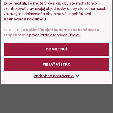
zapamätali, čo máte v košíku
, aby ste mohli ľahko
Vstupujete na stránky s
skontrolovať stav svojej objednávky a aby ste sa nemuseli
predajom alkoholu. Prosím
zakaždým prihlasovať a aby sme vás neobťažovali
potvrďte, že Vám už bolo 18
nevhodnou reklamou
.
rokov.
Ďakujeme,
s vašimi údajmi budeme zaobchádzať s
rešpektom
.
Spracovanie osobných údajov
POTVRDZUJEM
ODMIETNUŤ
PRIJAŤ VŠETKO
Podrobné nastavenia