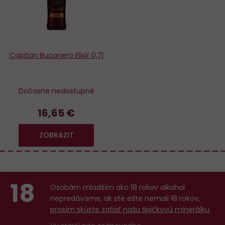
Capitan Bucanero Elixir 0,7l
Dočasne nedostupné
16,65 €
ZOBRAZIT
18
Osobám mladším ako 18 rokov alkohol
nepredávame, ak ste ešte nemali 18 rokov,
prosím skúste zatiaľ našu špičkovú minerálku
.