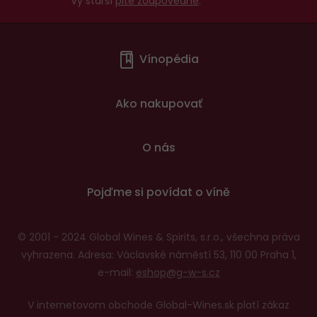
Vy starší
pite zodpovedne
.
Menu
Vínopédia
v
patičce
Ako nakupovať
O nás
Pojďme si povídat o víně
© 2001 - 2024 Global Wines & Spirits, s.r.o., všechna práva
vyhrazena. Adresa: Václavské náměstí 53, 110 00 Praha 1,
e-mail:
eshop@g-w-s.cz
V internetovom obchode Global-Wines.sk platí zákaz