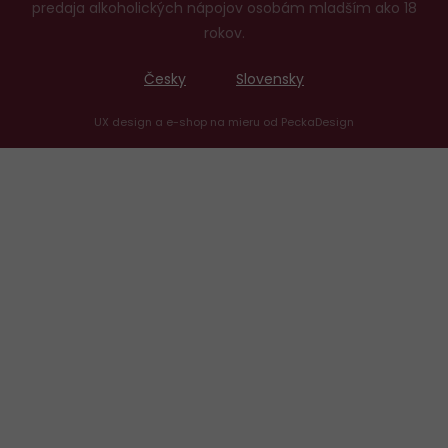
predaja alkoholických nápojov osobám mladším ako 18
rokov.
Česky
Slovensky
UX design
a
e-shop na mieru
od
PeckaDesign