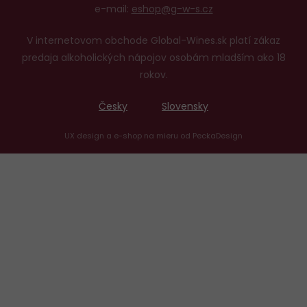
e-mail:
eshop@g-w-s.cz
V internetovom obchode Global-Wines.sk platí zákaz
predaja alkoholických nápojov osobám mladším ako 18
rokov.
Česky
Slovensky
UX design
a
e-shop na mieru
od
PeckaDesign