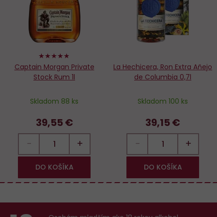
96%
Captain Morgan Private
La Hechicera, Ron Extra Aňejo
Stock Rum 1l
de Columbia 0,7l
Skladom 88 ks
Skladom 100 ks
39,55 €
39,15 €
−
+
−
+
DO KOŠÍKA
DO KOŠÍKA