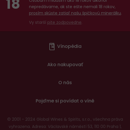
18
Osobám mladším ako 18 rokov alkohol
nepredávame, ak ste ešte nemali 18 rokov,
prosím skúste zatiaľ našu špičkovú minerálku
.
Vy starší
pite zodpovedne
.
Menu
Vínopédia
v
patičce
Ako nakupovať
O nás
Pojďme si povídat o víně
© 2001 - 2024 Global Wines & Spirits, s.r.o., všechna práva
vyhrazena. Adresa: Václavské náměstí 53, 110 00 Praha 1,