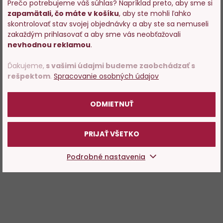
Prečo potrebujeme váš súhlas? Napríklad preto, aby sme si
zapamätali, čo máte v košíku
, aby ste mohli ľahko
Vstupujete na stránky s
skontrolovať stav svojej objednávky a aby ste sa nemuseli
predajom alkoholu. Prosím
zakaždým prihlasovať a aby sme vás neobťažovali
potvrďte, že Vám už bolo 18
nevhodnou reklamou
.
rokov.
Ďakujeme,
s vašimi údajmi budeme zaobchádzať s
rešpektom
.
Spracovanie osobných údajov
POTVRDZUJEM
ODMIETNUŤ
PRIJAŤ VŠETKO
Podrobné nastavenia