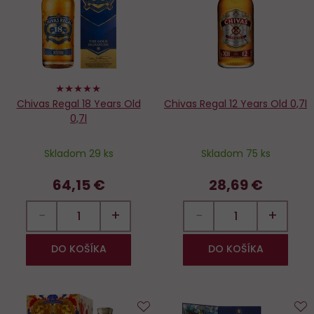
obľúbených
o
100%
Chivas Regal 18 Years Old
Chivas Regal 12 Years Old 0,7l
0,7l
Skladom 29 ks
Skladom 75 ks
64,15 €
28,69 €
−
+
−
+
DO KOŠÍKA
DO KOŠÍKA