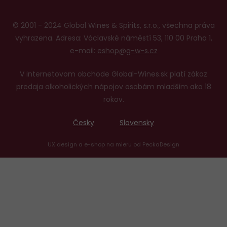
© 2001 - 2024 Global Wines & Spirits, s.r.o., všechna práva
vyhrazena. Adresa: Václavské náměstí 53, 110 00 Praha 1,
e-mail:
eshop@g-w-s.cz
V internetovom obchode Global-Wines.sk platí zákaz
predaja alkoholických nápojov osobám mladším ako 18
rokov.
Česky
Slovensky
UX design
a
e-shop na mieru
od
PeckaDesign