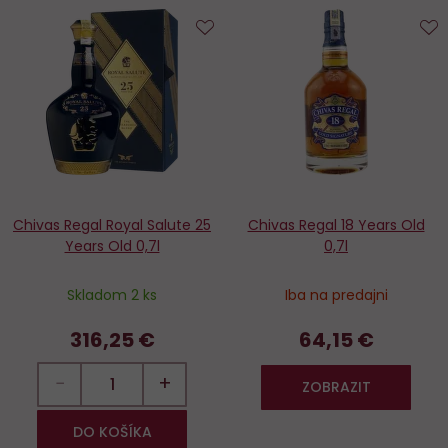
Do
D
obľúbených
o
Chivas Regal Royal Salute 25
Chivas Regal 18 Years Old
Years Old 0,7l
0,7l
Skladom 2 ks
Iba na predajni
316,25 €
64,15 €
−
+
ZOBRAZIT
DO KOŠÍKA