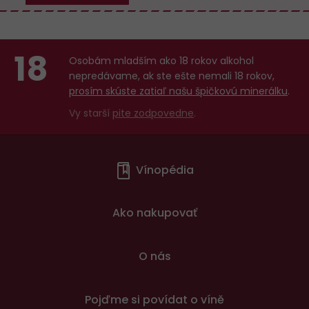
18
Osobám mladším ako 18 rokov alkohol
nepredávame, ak ste ešte nemali 18 rokov,
prosím skúste zatiaľ našu špičkovú minerálku
.
Vy starší
pite zodpovedne
.
Menu
Vínopédia
v
patičce
Ako nakupovať
O nás
Pojďme si povídat o víně