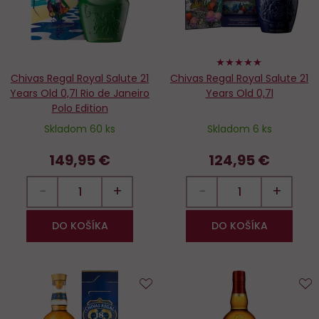
100%
Chivas Regal Royal Salute 21
Chivas Regal Royal Salute 21
Years Old 0,7l Rio de Janeiro
Years Old 0,7l
Polo Edition
Skladom 60 ks
Skladom 6 ks
149,95 €
124,95 €
−
+
−
+
DO KOŠÍKA
DO KOŠÍKA
Do
D