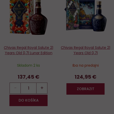
Do
D
obľúbených
o
Chivas Regal Royal Salute 21
Chivas Regal Royal Salute 21
Years Old 0,7l Lunar Edition
Years Old 0,7l
Skladom 2 ks
Iba na predajni
137,45 €
124,95 €
−
+
ZOBRAZIT
DO KOŠÍKA