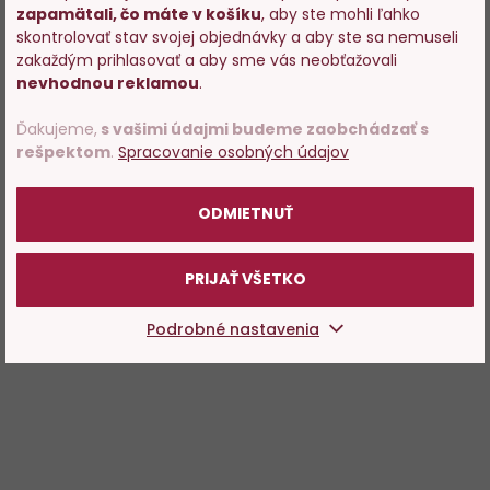
zapamätali, čo máte v košíku
, aby ste mohli ľahko
Vstupujete na stránky s
skontrolovať stav svojej objednávky a aby ste sa nemuseli
predajom alkoholu. Prosím
zakaždým prihlasovať a aby sme vás neobťažovali
potvrďte, že Vám už bolo 18
nevhodnou reklamou
.
rokov.
Ďakujeme,
s vašimi údajmi budeme zaobchádzať s
rešpektom
.
Spracovanie osobných údajov
POTVRDZUJEM
ODMIETNUŤ
PRIJAŤ VŠETKO
Podrobné nastavenia