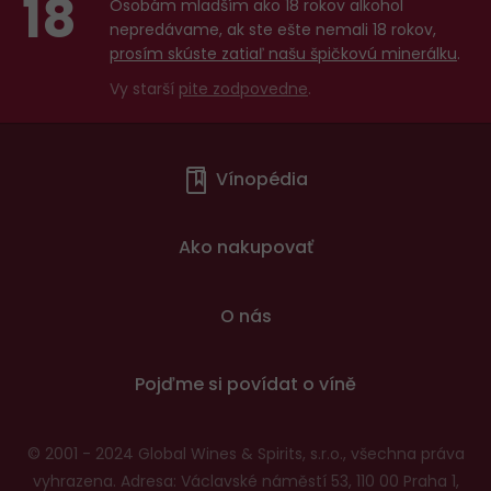
18
Osobám mladším ako 18 rokov alkohol
nepredávame, ak ste ešte nemali 18 rokov,
prosím skúste zatiaľ našu špičkovú minerálku
.
Vy starší
pite zodpovedne
.
Menu
Vínopédia
v
patičce
Ako nakupovať
O nás
Pojďme si povídat o víně
© 2001 - 2024 Global Wines & Spirits, s.r.o., všechna práva
vyhrazena. Adresa: Václavské náměstí 53, 110 00 Praha 1,