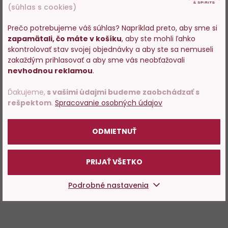
(súhlas s cookies)
Prečo potrebujeme váš súhlas? Napríklad preto, aby sme si
zapamätali, čo máte v košíku
, aby ste mohli ľahko
Vstupujete na stránky s
skontrolovať stav svojej objednávky a aby ste sa nemuseli
predajom alkoholu. Prosím
zakaždým prihlasovať a aby sme vás neobťažovali
potvrďte, že Vám už bolo 18
nevhodnou reklamou
.
rokov.
Ďakujeme,
s vašimi údajmi budeme zaobchádzať s
rešpektom
.
Spracovanie osobných údajov
POTVRDZUJEM
ODMIETNUŤ
PRIJAŤ VŠETKO
Podrobné nastavenia