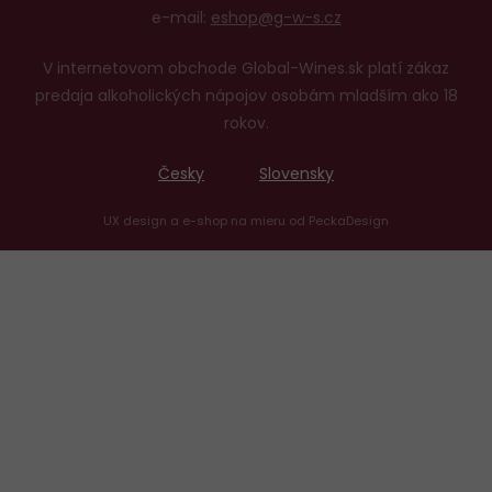
e-mail:
eshop@g-w-s.cz
V internetovom obchode Global-Wines.sk platí zákaz
predaja alkoholických nápojov osobám mladším ako 18
rokov.
Česky
Slovensky
UX design
a
e-shop na mieru
od
PeckaDesign