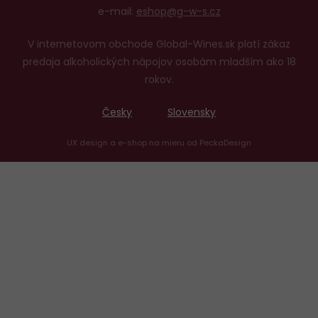
e-mail:
eshop@g-w-s.cz
V internetovom obchode Global-Wines.sk platí zákaz
predaja alkoholických nápojov osobám mladším ako 18
rokov.
Česky
Slovensky
UX design
a
e-shop na mieru
od
PeckaDesign