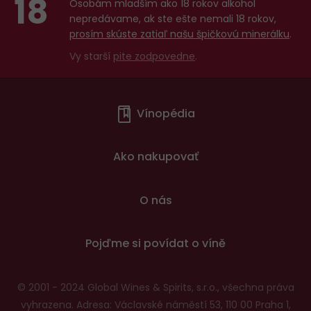
18
Osobám mladším ako 18 rokov alkohol
nepredávame, ak ste ešte nemali 18 rokov,
prosím skúste zatiaľ našu špičkovú minerálku
.
Vy starší
pite zodpovedne
.
Menu
Vínopédia
v
patičce
Ako nakupovať
O nás
Pojďme si povídat o víně
© 2001 - 2024 Global Wines & Spirits, s.r.o., všechna práva
vyhrazena. Adresa: Václavské náměstí 53, 110 00 Praha 1,