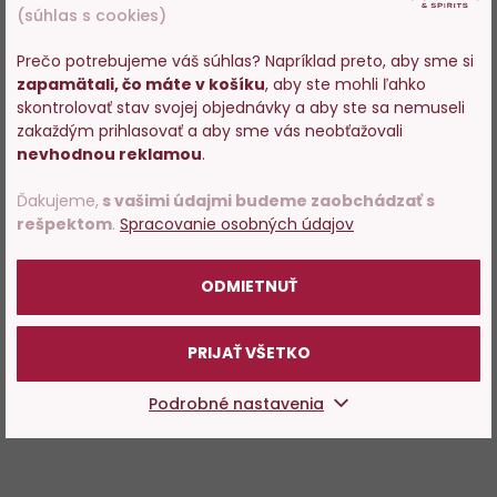
(súhlas s cookies)
Prečo potrebujeme váš súhlas? Napríklad preto, aby sme si
zapamätali, čo máte v košíku
, aby ste mohli ľahko
Vstupujete na stránky s
skontrolovať stav svojej objednávky a aby ste sa nemuseli
predajom alkoholu. Prosím
zakaždým prihlasovať a aby sme vás neobťažovali
potvrďte, že Vám už bolo 18
nevhodnou reklamou
.
rokov.
Ďakujeme,
s vašimi údajmi budeme zaobchádzať s
rešpektom
.
Spracovanie osobných údajov
POTVRDZUJEM
ODMIETNUŤ
PRIJAŤ VŠETKO
Podrobné nastavenia