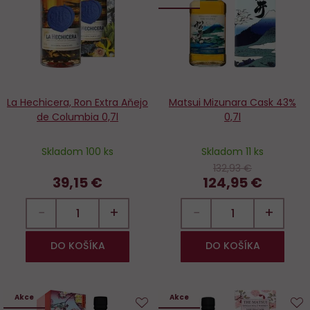
obľúbených
o
La Hechicera, Ron Extra Aňejo
Matsui Mizunara Cask 43%
de Columbia 0,7l
0,7l
Skladom 100 ks
Skladom 11 ks
132,93 €
39,15 €
124,95 €
−
+
−
+
DO KOŠÍKA
DO KOŠÍKA
Akce
Akce