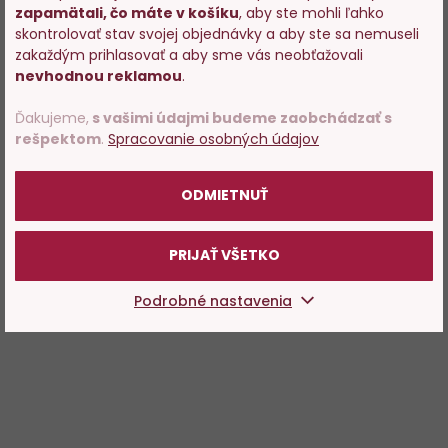
zapamätali, čo máte v košíku
, aby ste mohli ľahko
Vstupujete na stránky s
skontrolovať stav svojej objednávky a aby ste sa nemuseli
predajom alkoholu. Prosím
zakaždým prihlasovať a aby sme vás neobťažovali
potvrďte, že Vám už bolo 18
nevhodnou reklamou
.
rokov.
Ďakujeme,
s vašimi údajmi budeme zaobchádzať s
rešpektom
.
Spracovanie osobných údajov
POTVRDZUJEM
ODMIETNUŤ
PRIJAŤ VŠETKO
Podrobné nastavenia