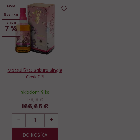
Akce
Novinka
Do
Sleva
obľúbených
7 %
Matsui 5YO Sakura Single
Cask 07l
Skladom 9 ks
179,19 €
166,65 €
−
+
DO KOŠÍKA