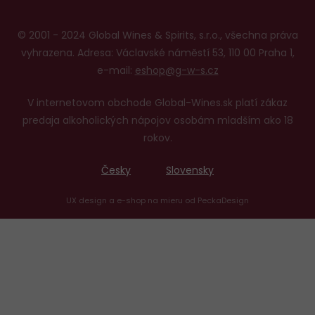
© 2001 - 2024 Global Wines & Spirits, s.r.o., všechna práva
vyhrazena. Adresa: Václavské náměstí 53, 110 00 Praha 1,
e-mail:
eshop@g-w-s.cz
V internetovom obchode Global-Wines.sk platí zákaz
predaja alkoholických nápojov osobám mladším ako 18
rokov.
Česky
Slovensky
UX design
a
e-shop na mieru
od
PeckaDesign