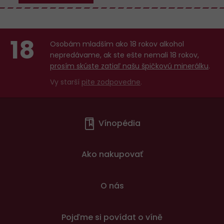
18
Osobám mladším ako 18 rokov alkohol
nepredávame, ak ste ešte nemali 18 rokov,
prosím skúste zatiaľ našu špičkovú minerálku
.
Vy starší
pite zodpovedne
.
Menu
Vínopédia
v
patičce
Ako nakupovať
O nás
Pojďme si povídat o víně