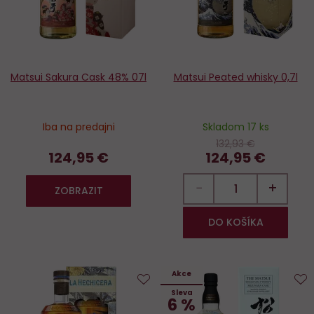
Matsui Sakura Cask 48% 07l
Matsui Peated whisky 0,7l
Iba na predajni
Skladom 17 ks
132,93 €
124,95 €
124,95 €
−
+
ZOBRAZIT
DO KOŠÍKA
Akce
Sleva
Do
D
6 %