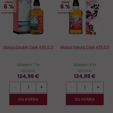
Sleva
Sleva
Do
D
6 %
6 %
obľúbených
o
Matsui Double Cask 43% 0,7l
Matsui Sakura Cask 43% 07l
Skladom 7 ks
Skladom 8 ks
132,93 €
132,93 €
124,95 €
124,95 €
−
+
−
+
DO KOŠÍKA
DO KOŠÍKA