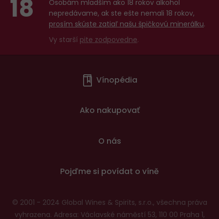
18
Osobám mladším ako 18 rokov alkohol
nepredávame, ak ste ešte nemali 18 rokov,
prosím skúste zatiaľ našu špičkovú minerálku
.
Vy starší
pite zodpovedne
.
Menu
Vínopédia
v
patičce
Ako nakupovať
O nás
Pojďme si povídat o víně
© 2001 - 2024 Global Wines & Spirits, s.r.o., všechna práva
vyhrazena. Adresa: Václavské náměstí 53, 110 00 Praha 1,