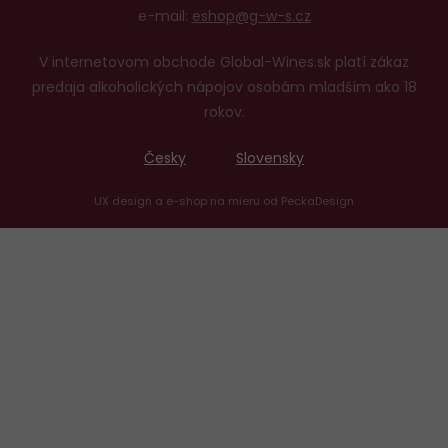
e-mail:
eshop@g-w-s.cz
V internetovom obchode Global-Wines.sk platí zákaz
predaja alkoholických nápojov osobám mladším ako 18
rokov.
Česky
Slovensky
UX design
a
e-shop na mieru
od
PeckaDesign