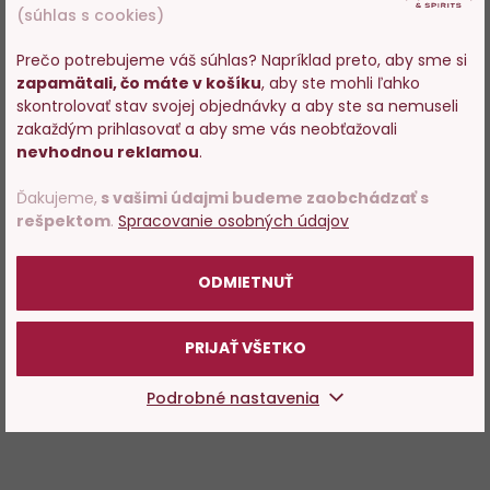
(súhlas s cookies)
Prečo potrebujeme váš súhlas? Napríklad preto, aby sme si
zapamätali, čo máte v košíku
, aby ste mohli ľahko
Vstupujete na stránky s
skontrolovať stav svojej objednávky a aby ste sa nemuseli
predajom alkoholu. Prosím
zakaždým prihlasovať a aby sme vás neobťažovali
potvrďte, že Vám už bolo 18
nevhodnou reklamou
.
rokov.
Ďakujeme,
s vašimi údajmi budeme zaobchádzať s
rešpektom
.
Spracovanie osobných údajov
POTVRDZUJEM
ODMIETNUŤ
PRIJAŤ VŠETKO
Podrobné nastavenia