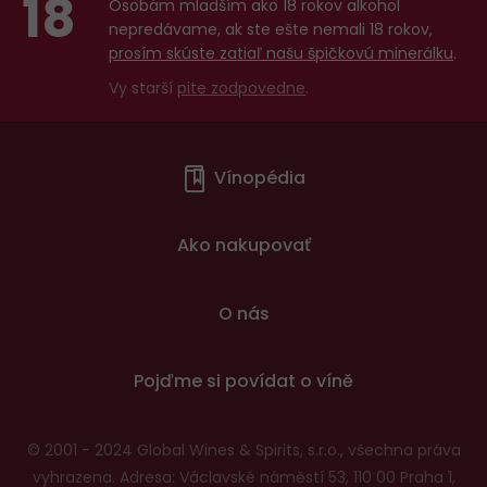
18
Osobám mladším ako 18 rokov alkohol
nepredávame, ak ste ešte nemali 18 rokov,
prosím skúste zatiaľ našu špičkovú minerálku
.
Vy starší
pite zodpovedne
.
Menu
Vínopédia
v
patičce
Ako nakupovať
O nás
Pojďme si povídat o víně
© 2001 - 2024 Global Wines & Spirits, s.r.o., všechna práva
vyhrazena. Adresa: Václavské náměstí 53, 110 00 Praha 1,