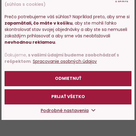
(súhlas s cookies)
Prečo potrebujeme váš súhlas? Napríklad preto, aby sme si
zapamätali, čo máte v košíku
, aby ste mohli ľahko
Vstupujete na stránky s
skontrolovať stav svojej objednávky a aby ste sa nemuseli
predajom alkoholu. Prosím
zakaždým prihlasovať a aby sme vás neobťažovali
potvrďte, že Vám už bolo 18
nevhodnou reklamou
.
rokov.
Ďakujeme,
s vašimi údajmi budeme zaobchádzať s
rešpektom
.
Spracovanie osobných údajov
POTVRDZUJEM
ODMIETNUŤ
PRIJAŤ VŠETKO
Podrobné nastavenia