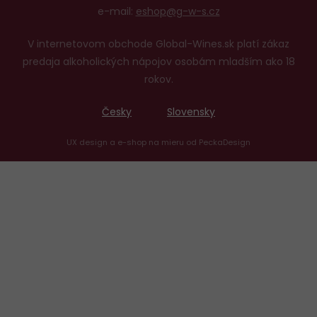
e-mail:
eshop@g-w-s.cz
V internetovom obchode Global-Wines.sk platí zákaz
predaja alkoholických nápojov osobám mladším ako 18
rokov.
Česky
Slovensky
UX design
a
e-shop na mieru
od
PeckaDesign