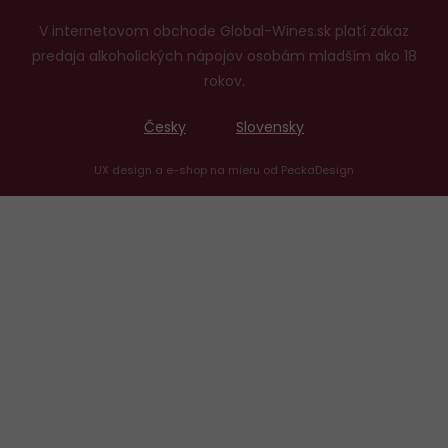
V internetovom obchode Global-Wines.sk platí zákaz
predaja alkoholických nápojov osobám mladším ako 18
rokov.
Česky
Slovensky
UX design
a
e-shop na mieru
od
PeckaDesign