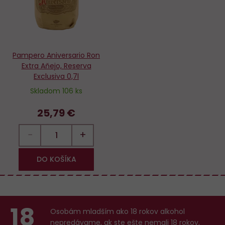
Pampero Aniversario Ron
Extra Aňejo, Reserva
Exclusiva 0,7l
Skladom 106 ks
25,79 €
−
+
DO KOŠÍKA
18
Osobám mladším ako 18 rokov alkohol
nepredávame, ak ste ešte nemali 18 rokov,