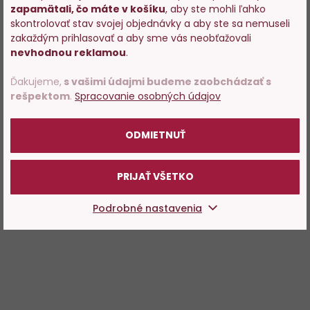
zapamätali, čo máte v košíku
, aby ste mohli ľahko
Vstupujete na stránky s
skontrolovať stav svojej objednávky a aby ste sa nemuseli
predajom alkoholu. Prosím
zakaždým prihlasovať a aby sme vás neobťažovali
potvrďte, že Vám už bolo 18
nevhodnou reklamou
.
rokov.
Ďakujeme,
s vašimi údajmi budeme zaobchádzať s
rešpektom
.
Spracovanie osobných údajov
POTVRDZUJEM
ODMIETNUŤ
PRIJAŤ VŠETKO
Podrobné nastavenia