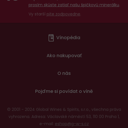
prosím skúste zatiaľ našu špičkovú minerálku
.
Vy starší
pite zodpovedne
.
Menu
Vínopédia
v
patičce
Ako nakupovať
O nás
Pojďme si povídat o víně
© 2001 - 2024 Global Wines & Spirits, s.r.o., všechna práva
vyhrazena. Adresa: Václavské náměstí 53, 110 00 Praha 1,
e-mail:
eshop@g-w-s.cz