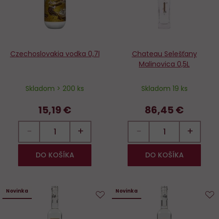
Czechoslovakia vodka 0,7l
Chateau Selešťany
Malinovica 0,5L
Skladom > 200 ks
Skladom 19 ks
15,19 €
86,45 €
−
+
−
+
DO KOŠÍKA
DO KOŠÍKA
Novinka
Novinka
Do
D