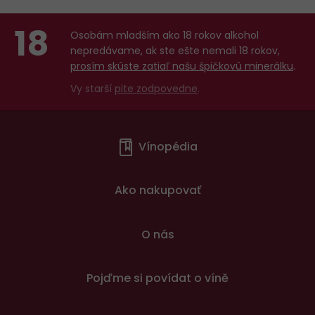
18
Osobám mladším ako 18 rokov alkohol
nepredávame, ak ste ešte nemali 18 rokov,
prosím skúste zatiaľ našu špičkovú minerálku
.
Vy starší
pite zodpovedne
.
Menu
Vínopédia
v
patičce
Ako nakupovať
O nás
Pojďme si povídat o víně