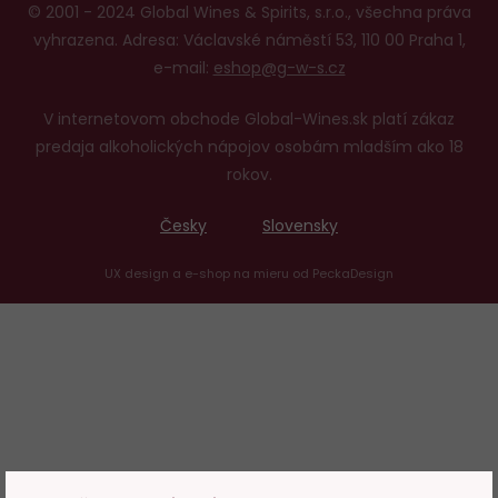
© 2001 - 2024 Global Wines & Spirits, s.r.o., všechna práva
vyhrazena. Adresa: Václavské náměstí 53, 110 00 Praha 1,
e-mail:
eshop@g-w-s.cz
V internetovom obchode Global-Wines.sk platí zákaz
predaja alkoholických nápojov osobám mladším ako 18
rokov.
Česky
Slovensky
UX design
a
e-shop na mieru
od
PeckaDesign