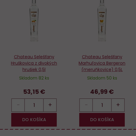
Do
D
obľúbených
o
Chateau Selešťany
Chateau Selešťany
Hruškovica z divokých
Marhuľovica Bergeron
hrušiek 0,5l
(meruňkovice) 0,5L
Skladom 82 ks
Skladom 50 ks
53,15 €
46,99 €
−
+
−
+
DO KOŠÍKA
DO KOŠÍKA