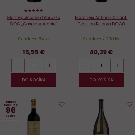
94%
Montepulciano d‘Abruzzo
Marchesi Antinori Chianti
DOC „Casale Vecchio“
Classico Riserva DOCG
Skladom 184 ks
Skladom > 200 ks
15,55 €
40,39 €
−
+
−
+
DO KOŠÍKA
DO KOŠÍKA
James
Suckling
96
Do
D
bodov
obľúbených
o