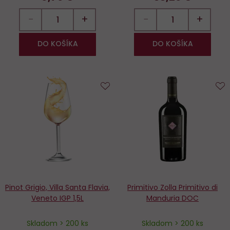
−
+
−
+
DO KOŠÍKA
DO KOŠÍKA
Do
D
obľúbených
o
Pinot Grigio, Villa Santa Flavia,
Primitivo Zolla Primitivo di
Veneto IGP 1,5L
Manduria DOC
Skladom > 200 ks
Skladom > 200 ks