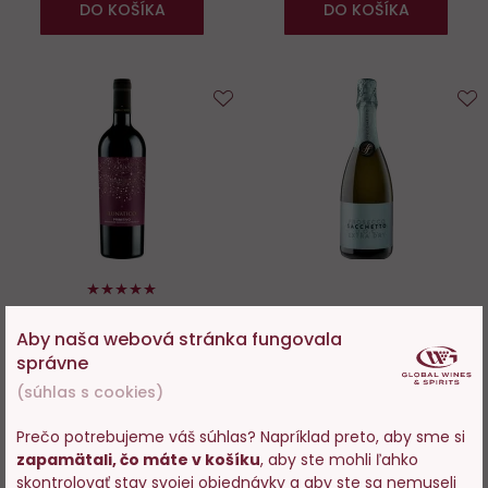
DO KOŠÍKA
DO KOŠÍKA
Do
D
obľúbených
o
100%
Lunatico Primitivo Puglia IGP
Prosecco DOC Extra Dry
Sacchetto Spumante
Aby naša webová stránka fungovala
správne
Skladom > 200 ks
Skladom > 200 ks
(súhlas s cookies)
8,29 €
8,29 €
Prečo potrebujeme váš súhlas? Napríklad preto, aby sme si
zapamätali, čo máte v košíku
, aby ste mohli ľahko
Vstupujete na stránky s
skontrolovať stav svojej objednávky a aby ste sa nemuseli
−
+
−
+