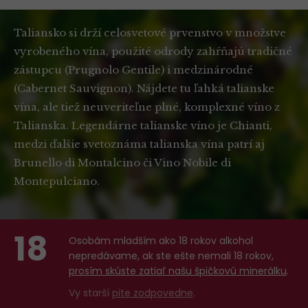
Taliansko si drží celosvetové prvenstvo v množstve
vyrobeného vína, použité odrody zahŕňajú tradičné
zástupcu (Prugnolo Gentile) i medzinárodné
(Cabernet Sauvignon). Nájdete tu ľahká talianske
vína, ale tiež neuveriteľne plné, komplexné víno ​​z
Talianska. Legendárne talianske víno ​​je Chianti,
medzi ďalšie svetoznáma talianska vína patrí aj
Brunello di Montalcino či Vino Nobile di
Montepulciano.
18
Osobám mladším ako 18 rokov alkohol
nepredávame, ak ste ešte nemali 18 rokov,
prosím skúste zatiaľ našu špičkovú minerálku
.
Vy starší
pite zodpovedne
.