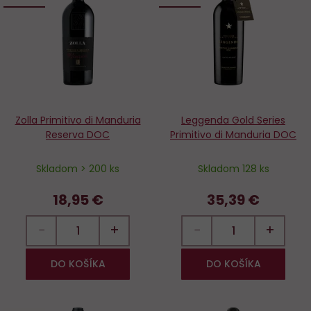
obľúbených
o
Zolla Primitivo di Manduria
Leggenda Gold Series
Reserva DOC
Primitivo di Manduria DOC
Skladom > 200 ks
Skladom 128 ks
18,95 €
35,39 €
−
+
−
+
DO KOŠÍKA
DO KOŠÍKA