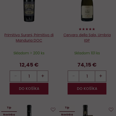
100%
Primitivo Surani, Primitivo di
Cervaro della Sala, Umbria
Manduria DOC
IGP
Skladom > 200 ks
Skladom 101 ks
12,45 €
74,15 €
−
+
−
+
DO KOŠÍKA
DO KOŠÍKA
Tip
Tip
Novinka
Novinka
Do
D