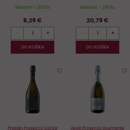
Skladom > 200 ks
Skladom > 200 ks
8,29 €
20,79 €
−
+
−
+
DO KOŠÍKA
DO KOŠÍKA
Do
D
obľúbených
o
Prapian Prosecco Col De
Asolo Prosecco Spumante