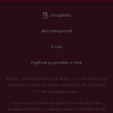
Menu
Vínopédia
v
patičce
Ako nakupovať
O nás
Pojďme si povídat o víně
© 2001 - 2024 Global Wines & Spirits, s.r.o., všechna práva
vyhrazena. Adresa: Václavské náměstí 53, 110 00 Praha 1,
e-mail:
eshop@g-w-s.cz
V internetovom obchode Global-Wines.sk platí zákaz
predaja alkoholických nápojov osobám mladším ako 18