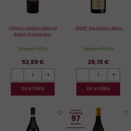
Chianti Classico Riserva
„Winkl“ Sauvignon Blanc
Badia i Passignano
Skladom 50 ks
Skladom 158 ks
52,69 €
28,15 €
−
+
−
+
DO KOŠÍKA
DO KOŠÍKA
James
Suckling
97
Do
D
bodov
obľúbených
o