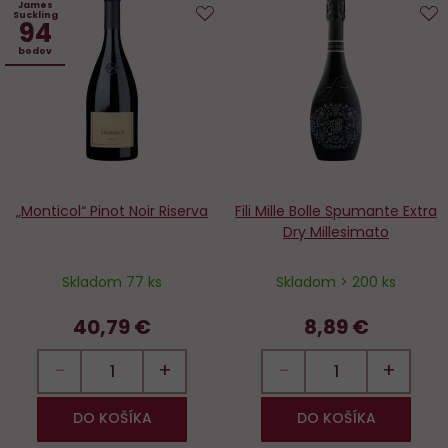
James
Suckling
94
Do
D
bodov
obľúbených
o
„Monticol“ Pinot Noir Riserva
Fili Mille Bolle Spumante Extra
Dry Millesimato
Skladom 77 ks
Skladom > 200 ks
40,79 €
8,89 €
−
+
−
+
DO KOŠÍKA
DO KOŠÍKA