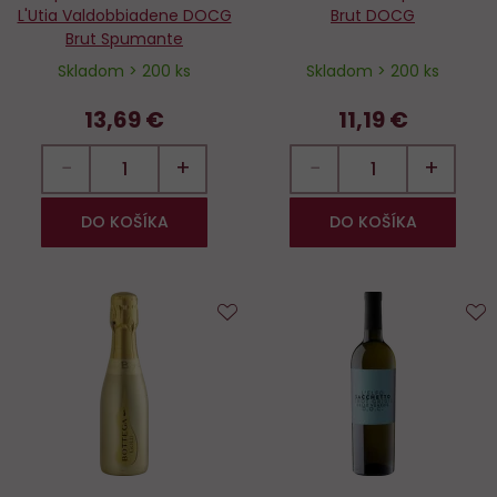
L'Utia Valdobbiadene DOCG
Brut DOCG
Brut Spumante
Skladom > 200 ks
Skladom > 200 ks
13,69 €
11,19 €
−
+
−
+
DO KOŠÍKA
DO KOŠÍKA
Do
D
obľúbených
o