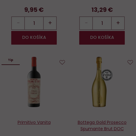
9,95 €
13,29 €
−
+
−
+
DO KOŠÍKA
DO KOŠÍKA
Tip
Do
D
obľúbených
o
Primitivo Vanita
Bottega Gold Prosecco
Spumante Brut DOC