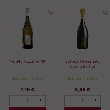
Do
D
obľúbených
o
Veneto Frizzante IGP
Bottega Millesimato
Spumante Brut
Skladom > 200 ks
Skladom > 200 ks
7,19 €
8,69 €
−
+
−
+