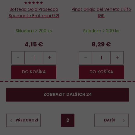
100%
Bottega Gold Prosecco
Pinot Grigio del Veneto L'Elfo
Spumante Brut mini 0.2l
IGP
Skladom > 200 ks
Skladom > 200 ks
4,15 €
8,29 €
−
+
−
+
DO KOŠÍKA
DO KOŠÍKA
ZOBRAZIT DALŠÍCH 24
2
PŘEDCHOZÍ
DALŠÍ