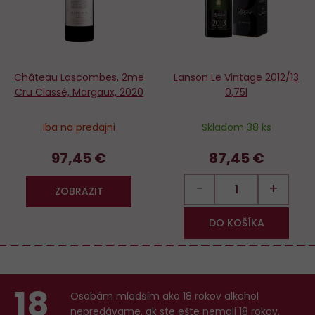
Château Lascombes, 2me
Lanson Le Vintage 2012/13
Cru Classé, Margaux, 2020
0,75l
Iba na predajni
Skladom 38 ks
97,45 €
87,45 €
−
+
ZOBRAZIT
DO KOŠÍKA
18
Osobám mladším ako 18 rokov alkohol
nepredávame, ak ste ešte nemali 18 rokov,