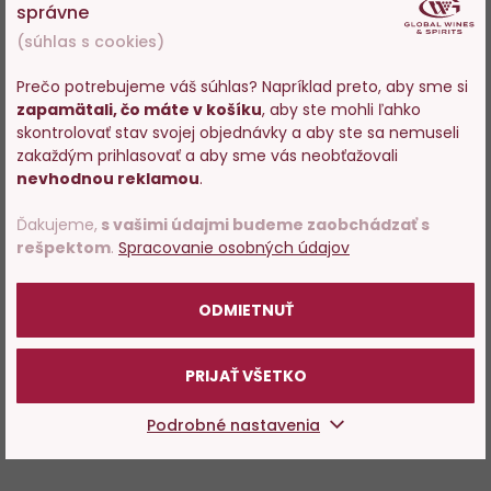
správne
(súhlas s cookies)
Prečo potrebujeme váš súhlas? Napríklad preto, aby sme si
zapamätali, čo máte v košíku
, aby ste mohli ľahko
Vstupujete na stránky s
skontrolovať stav svojej objednávky a aby ste sa nemuseli
predajom alkoholu. Prosím
zakaždým prihlasovať a aby sme vás neobťažovali
potvrďte, že Vám už bolo 18
nevhodnou reklamou
.
rokov.
Ďakujeme,
s vašimi údajmi budeme zaobchádzať s
rešpektom
.
Spracovanie osobných údajov
POTVRDZUJEM
ODMIETNUŤ
PRIJAŤ VŠETKO
Podrobné nastavenia