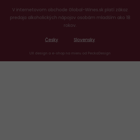
V internetovom obchode Global-Wines.sk platí zákaz
predaja alkoholických nápojov osobám mladším ako 18
rokov.
Česky
Slovensky
UX design
a
e-shop na mieru
od
PeckaDesign