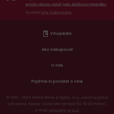
prosím skúste zatiaľ našu špičkovú minerálku
.
Vy starší
pite zodpovedne
.
Menu
Vínopédia
v
patičce
Ako nakupovať
O nás
Pojďme si povídat o víně
© 2001 - 2024 Global Wines & Spirits, s.r.o., všechna práva
vyhrazena. Adresa: Václavské náměstí 53, 110 00 Praha 1,
e-mail:
eshop@g-w-s.cz