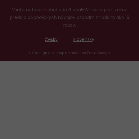
V internetovom obchode Global-Wines.sk platí zákaz
predaja alkoholických nápojov osobám mladším ako 18
rokov.
Česky
Slovensky
UX design
a
e-shop na mieru
od
PeckaDesign