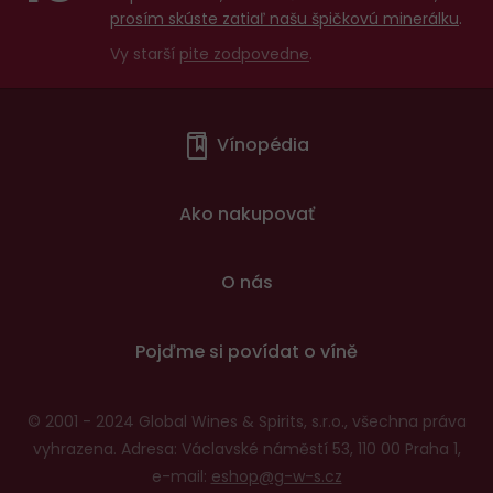
prosím skúste zatiaľ našu špičkovú minerálku
.
Vy starší
pite zodpovedne
.
Menu
Vínopédia
v
patičce
Ako nakupovať
O nás
Pojďme si povídat o víně
© 2001 - 2024 Global Wines & Spirits, s.r.o., všechna práva
vyhrazena. Adresa: Václavské náměstí 53, 110 00 Praha 1,
e-mail:
eshop@g-w-s.cz