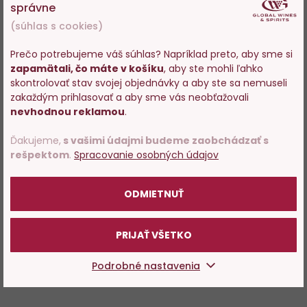
správne
(súhlas s cookies)
Prečo potrebujeme váš súhlas? Napríklad preto, aby sme si
zapamätali, čo máte v košíku
, aby ste mohli ľahko
Vstupujete na stránky s
skontrolovať stav svojej objednávky a aby ste sa nemuseli
predajom alkoholu. Prosím
zakaždým prihlasovať a aby sme vás neobťažovali
potvrďte, že Vám už bolo 18
nevhodnou reklamou
.
rokov.
Ďakujeme,
s vašimi údajmi budeme zaobchádzať s
rešpektom
.
Spracovanie osobných údajov
POTVRDZUJEM
ODMIETNUŤ
PRIJAŤ VŠETKO
Podrobné nastavenia