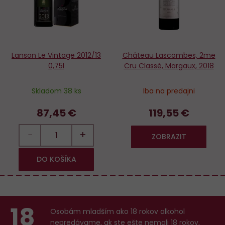
Lanson Le Vintage 2012/13
Château Lascombes, 2me
0,75l
Cru Classé, Margaux, 2018
Skladom 38 ks
Iba na predajni
87,45 €
119,55 €
−
+
ZOBRAZIT
DO KOŠÍKA
18
Osobám mladším ako 18 rokov alkohol
nepredávame, ak ste ešte nemali 18 rokov,