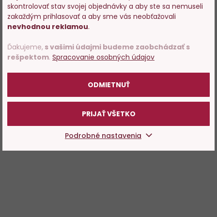
Vstupujete na stránky s
skontrolovať stav svojej objednávky a aby ste sa nemuseli
predajom alkoholu. Prosím
zakaždým prihlasovať a aby sme vás neobťažovali
potvrďte, že Vám už bolo 18
nevhodnou reklamou
.
rokov.
Ďakujeme,
s vašimi údajmi budeme zaobchádzať s
rešpektom
.
Spracovanie osobných údajov
POTVRDZUJEM
ODMIETNUŤ
PRIJAŤ VŠETKO
Podrobné nastavenia