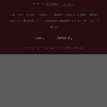
e-mail:
eshop@g-w-s.cz
V internetovom obchode Global-Wines.sk platí zákaz
predaja alkoholických nápojov osobám mladším ako 18
rokov.
Česky
Slovensky
UX design
a
e-shop na mieru
od
PeckaDesign