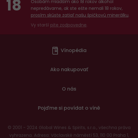
18
Osobám mladším ako 18 rokov alkohol
nepredávame, ak ste ešte nemali 18 rokov,
prosím skúste zatiaľ našu špičkovú minerálku
.
Vy starší
pite zodpovedne
.
Menu
Vínopédia
v
patičce
Ako nakupovať
O nás
Pojďme si povídat o víně
© 2001 - 2024 Global Wines & Spirits, s.r.o., všechna práva
vyhrazena. Adresa: Václavské náměstí 53, 110 00 Praha 1,