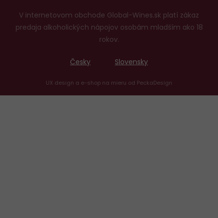
V internetovom obchode Global-Wines.sk platí zákaz
predaja alkoholických nápojov osobám mladším ako 18
rokov.
Česky
Slovensky
UX design
a
e-shop na mieru
od
PeckaDesign