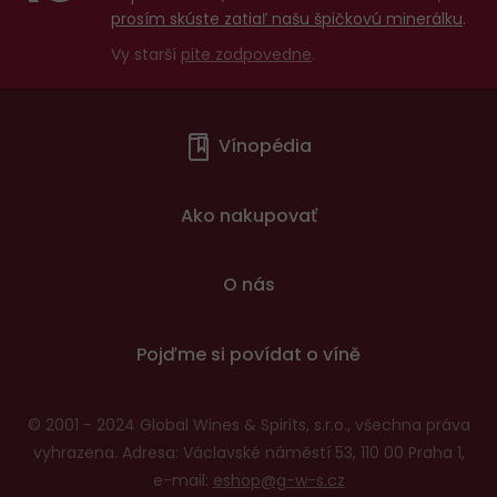
prosím skúste zatiaľ našu špičkovú minerálku
.
Vy starší
pite zodpovedne
.
Menu
Vínopédia
v
patičce
Ako nakupovať
O nás
Pojďme si povídat o víně
© 2001 - 2024 Global Wines & Spirits, s.r.o., všechna práva
vyhrazena. Adresa: Václavské náměstí 53, 110 00 Praha 1,
e-mail:
eshop@g-w-s.cz