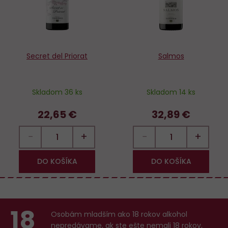
Secret del Priorat
Salmos
Skladom 36 ks
Skladom 14 ks
22,65 €
32,89 €
−
+
−
+
DO KOŠÍKA
DO KOŠÍKA
18
Osobám mladším ako 18 rokov alkohol
nepredávame, ak ste ešte nemali 18 rokov,