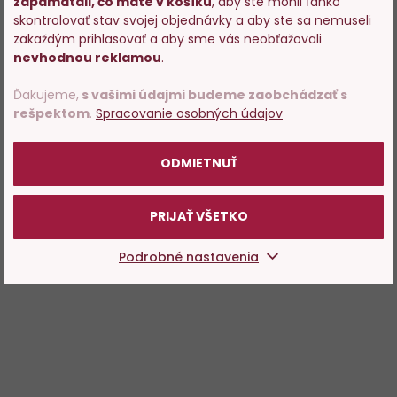
zapamätali, čo máte v košíku
, aby ste mohli ľahko
Vstupujete na stránky s
skontrolovať stav svojej objednávky a aby ste sa nemuseli
predajom alkoholu. Prosím
zakaždým prihlasovať a aby sme vás neobťažovali
potvrďte, že Vám už bolo 18
nevhodnou reklamou
.
rokov.
Ďakujeme,
s vašimi údajmi budeme zaobchádzať s
rešpektom
.
Spracovanie osobných údajov
POTVRDZUJEM
ODMIETNUŤ
PRIJAŤ VŠETKO
Podrobné nastavenia