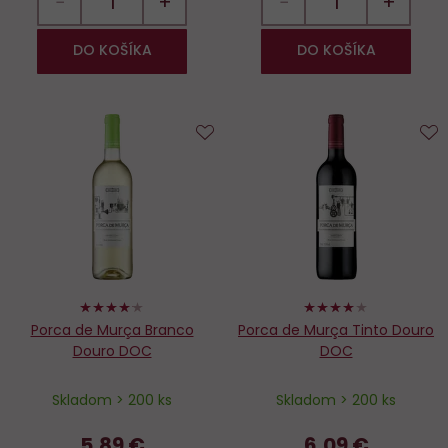
−
+
−
+
DO KOŠÍKA
DO KOŠÍKA
Do
D
obľúbených
o
82%
80%
Porca de Murça Branco
Porca de Murça Tinto Douro
Douro DOC
DOC
Skladom > 200 ks
Skladom > 200 ks
5,89 €
6,09 €