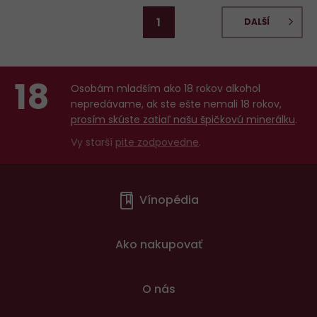
1
DALŠÍ
18
Osobám mladším ako 18 rokov alkohol
nepredávame, ak ste ešte nemali 18 rokov,
prosím skúste zatiaľ našu špičkovú minerálku
.
Vy starší
pite zodpovedne
.
Menu
Vínopédia
v
patičce
Ako nakupovať
O nás