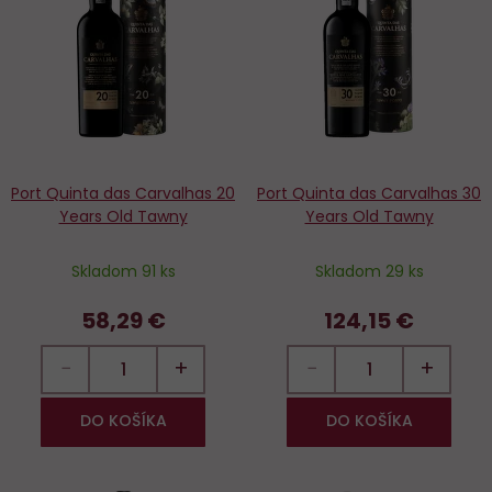
Do
D
obľúbených
o
Port Quinta das Carvalhas 20
Port Quinta das Carvalhas 30
Years Old Tawny
Years Old Tawny
Skladom 91 ks
Skladom 29 ks
58,29 €
124,15 €
−
+
−
+
DO KOŠÍKA
DO KOŠÍKA