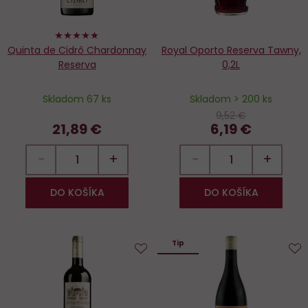
96%
Quinta de Cidrô Chardonnay
Royal Oporto Reserva Tawny,
Reserva
0,2L
Skladom 67 ks
Skladom > 200 ks
9,52 €
21,89 €
6,19 €
−
+
−
+
DO KOŠÍKA
DO KOŠÍKA
Tip
Do
D
obľúbených
o