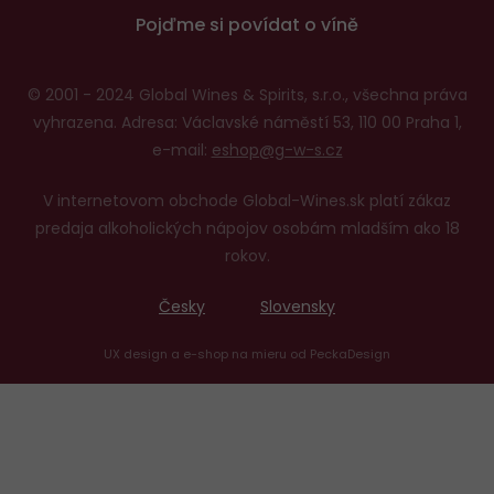
Pojďme si povídat o víně
© 2001 - 2024 Global Wines & Spirits, s.r.o., všechna práva
vyhrazena. Adresa: Václavské náměstí 53, 110 00 Praha 1,
e-mail:
eshop@g-w-s.cz
V internetovom obchode Global-Wines.sk platí zákaz
predaja alkoholických nápojov osobám mladším ako 18
rokov.
Česky
Slovensky
UX design
a
e-shop na mieru
od
PeckaDesign