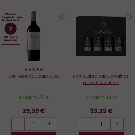
Wine &
Degustation
Grand test
Do
D
2
obľúbených
o
Stříbrná
medaila
96%
Evel Reserva Douro DOC
Port Quinta das Carvalhas,
miniset 4 x 50 ml
Skladom 75 ks
Skladom 48 ks
25,99 €
33,29 €
−
+
−
+