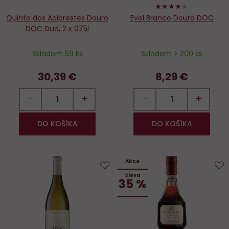
74%
Quinta dos Aciprestes Douro
Evel Branco Douro DOC
DOC Duo, 2 x 075l
Skladom 59 ks
Skladom > 200 ks
30,39 €
8,29 €
−
+
−
+
DO KOŠÍKA
DO KOŠÍKA
Akce
Sleva
Do
D
35 %
obľúbených
o