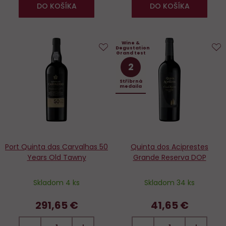
DO KOŠÍKA
DO KOŠÍKA
Wine &
Degustation
Grand test
Do
D
2
obľúbených
o
Stříbrná
medaila
Port Quinta das Carvalhas 50
Quinta dos Aciprestes
Years Old Tawny
Grande Reserva DOP
Skladom 4 ks
Skladom 34 ks
291,65 €
41,65 €