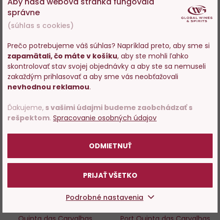
Aby naša webová stránka fungovala
správne
Skladom > 200 ks
Skladom > 200 ks
(súhlas s cookies)
15,39 €
8,69 €
Prečo potrebujeme váš súhlas? Napríklad preto, aby sme si
−
+
−
+
zapamätali, čo máte v košíku
, aby ste mohli ľahko
Vstupujete na stránky s
skontrolovať stav svojej objednávky a aby ste sa nemuseli
predajom alkoholu. Prosím
zakaždým prihlasovať a aby sme vás neobťažovali
DO KOŠÍKA
DO KOŠÍKA
potvrďte, že Vám už bolo 18
nevhodnou reklamou
.
rokov.
Ďakujeme,
s vašimi údajmi budeme zaobchádzať s
rešpektom
.
Spracovanie osobných údajov
POTVRDZUJEM
Do
D
obľúbených
o
ODMIETNUŤ
PRIJAŤ VŠETKO
Podrobné nastavenia
100%
80%
Quinta das Carvalhas
Port Quinta das Carvalhas