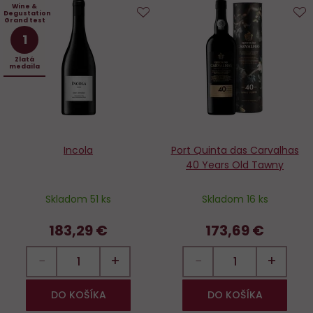
Wine &
Degustation
Grand test
Do
D
1
obľúbených
o
Zlatá
medaila
Incola
Port Quinta das Carvalhas
40 Years Old Tawny
Skladom 51 ks
Skladom 16 ks
183,29 €
173,69 €
−
+
−
+
DO KOŠÍKA
DO KOŠÍKA