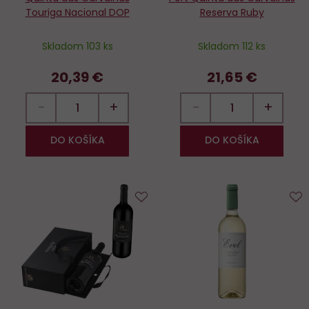
Touriga Nacional DOP
Reserva Ruby
Skladom 103 ks
Skladom 112 ks
20,39 €
21,65 €
−
+
−
+
DO KOŠÍKA
DO KOŠÍKA
Do
D
obľúbených
o