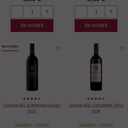
−
+
−
+
DO KOŠÍKA
DO KOŠÍKA
Bestseller
Do
D
obľúbených
o
90%
90%
Quinta dos Aciprestes Douro
Quinta das Carvalhas Tinto
DOC
DOP
Skladom > 200 ks
Skladom > 200 ks