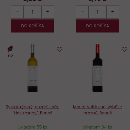
−
+
−
+
DO KOŠÍKA
DO KOŠÍKA
Do
D
BIO
obľúbených
o
Ryzlink rýnský, pozdní sběr,
Merlot velký sud, výběr z
"Hastrmany", Beneš
hroznů, Beneš
Skladom 59 ks
Skladom 34 ks