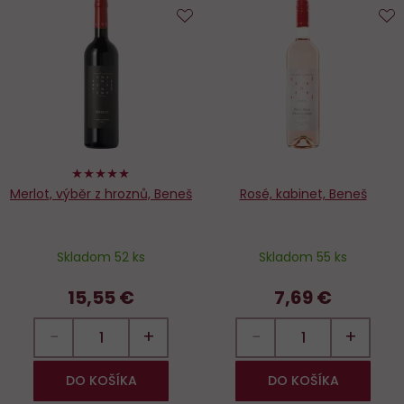
Do
D
obľúbených
o
100%
Merlot, výběr z hroznů, Beneš
Rosé, kabinet, Beneš
Skladom 52 ks
Skladom 55 ks
15,55 €
7,69 €
−
+
−
+
DO KOŠÍKA
DO KOŠÍKA