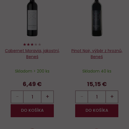
Do
D
obľúbených
o
60%
Cabernet Moravia, jakostní,
Pinot Noir, výběr z hroznů,
Beneš
Beneš
Skladom > 200 ks
Skladom 40 ks
6,49 €
15,15 €
−
+
−
+
DO KOŠÍKA
DO KOŠÍKA