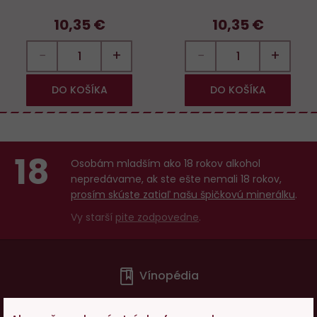
10,35 €
10,35 €
−
+
−
+
DO KOŠÍKA
DO KOŠÍKA
18
Osobám mladším ako 18 rokov alkohol
nepredávame, ak ste ešte nemali 18 rokov,
prosím skúste zatiaľ našu špičkovú minerálku
.
Vy starší
pite zodpovedne
.
Menu
Vínopédia
v
patičce