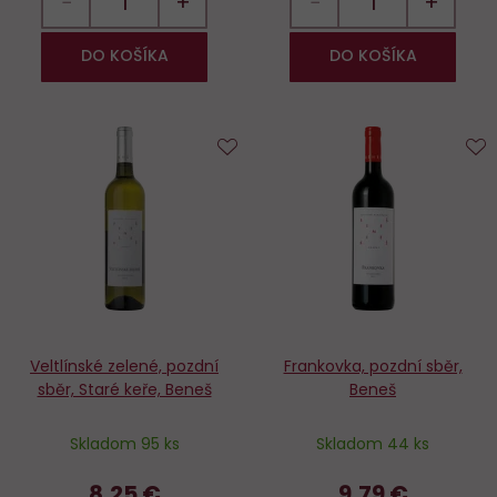
−
+
−
+
DO KOŠÍKA
DO KOŠÍKA
Do
D
obľúbených
o
Veltlínské zelené, pozdní
Frankovka, pozdní sběr,
sběr, Staré keře, Beneš
Beneš
Skladom 95 ks
Skladom 44 ks
8,25 €
9,79 €