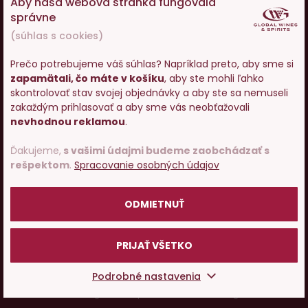
Aby naša webová stránka fungovala
Ako nakupovať
správne
(súhlas s cookies)
O nás
Prečo potrebujeme váš súhlas? Napríklad preto, aby sme si
zapamätali, čo máte v košíku
, aby ste mohli ľahko
Vstupujete na stránky s
Pojďme si povídat o víně
skontrolovať stav svojej objednávky a aby ste sa nemuseli
predajom alkoholu. Prosím
zakaždým prihlasovať a aby sme vás neobťažovali
potvrďte, že Vám už bolo 18
nevhodnou reklamou
.
rokov.
© 2001 - 2024 Global Wines & Spirits, s.r.o., všechna práva
vyhrazena. Adresa: Václavské náměstí 53, 110 00 Praha 1,
Ďakujeme,
s vašimi údajmi budeme zaobchádzať s
rešpektom
.
Spracovanie osobných údajov
e-mail:
eshop@g-w-s.cz
POTVRDZUJEM
V internetovom obchode Global-Wines.sk platí zákaz
ODMIETNUŤ
predaja alkoholických nápojov osobám mladším ako 18
rokov.
PRIJAŤ VŠETKO
Česky
Slovensky
Podrobné nastavenia
UX design
a
e-shop na mieru
od
PeckaDesign