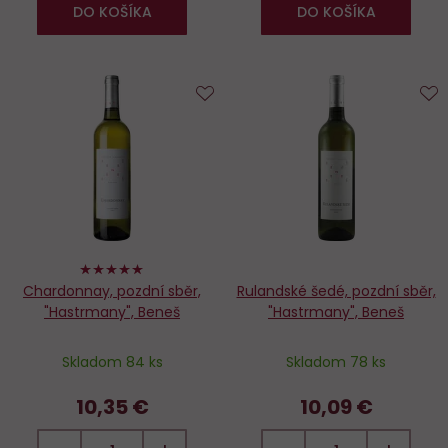
DO KOŠÍKA
DO KOŠÍKA
Do
D
obľúbených
o
100%
Chardonnay, pozdní sběr,
Rulandské šedé, pozdní sběr,
"Hastrmany", Beneš
"Hastrmany", Beneš
Skladom 84 ks
Skladom 78 ks
10,35 €
10,09 €