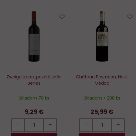
Do
D
obľúbených
o
Zweigeltrebe, pozdní sběr,
Château Peyrabon, Haut
Beneš
Médoc
Skladom 70 ks
Skladom > 200 ks
9,29 €
25,99 €
−
+
−
+