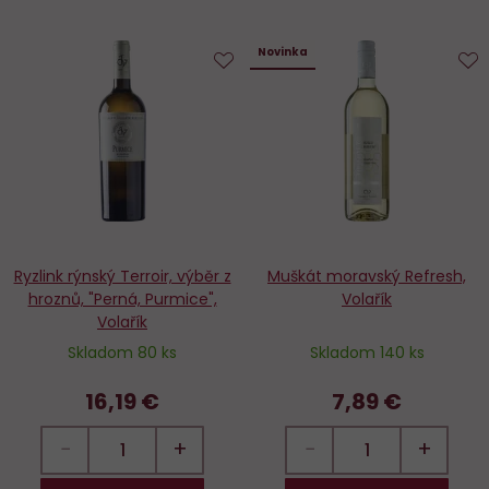
Novinka
Do
D
obľúbených
o
Ryzlink rýnský Terroir, výběr z
Muškát moravský Refresh,
hroznů, "Perná, Purmice",
Volařík
Volařík
Skladom 80 ks
Skladom 140 ks
16,19 €
7,89 €
−
+
−
+