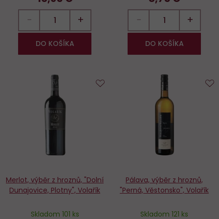
−
+
−
+
DO KOŠÍKA
DO KOŠÍKA
Do
D
obľúbených
o
Merlot, výběr z hroznů, "Dolní
Pálava, výběr z hroznů,
Dunajovice, Plotny", Volařík
"Perná, Věstonsko", Volařík
Skladom 101 ks
Skladom 121 ks