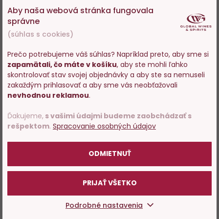
Volařík
Aby naša webová stránka fungovala
Skladom 87 ks
Skladom 108 ks
správne
(súhlas s cookies)
10,19 €
8,75 €
Prečo potrebujeme váš súhlas? Napríklad preto, aby sme si
−
+
−
+
zapamätali, čo máte v košíku
, aby ste mohli ľahko
Vstupujete na stránky s
skontrolovať stav svojej objednávky a aby ste sa nemuseli
DO KOŠÍKA
DO KOŠÍKA
predajom alkoholu. Prosím
zakaždým prihlasovať a aby sme vás neobťažovali
potvrďte, že Vám už bolo 18
nevhodnou reklamou
.
rokov.
Ďakujeme,
s vašimi údajmi budeme zaobchádzať s
rešpektom
.
Spracovanie osobných údajov
Do
D
POTVRDZUJEM
obľúbených
o
ODMIETNUŤ
PRIJAŤ VŠETKO
Podrobné nastavenia
Sekt Ryzlink vlašský Brut,
Veltlínské zelené, pozdní