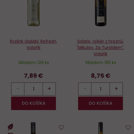
Ryzlink vlašský Refresh,
Solaris, výběr z hroznů,
Volařík
"Mikulov, Za Turoldem",
Volařík
Skladom 126 ks
Skladom 195 ks
7,89 €
8,75 €
−
+
−
+
DO KOŠÍKA
DO KOŠÍKA
BIO