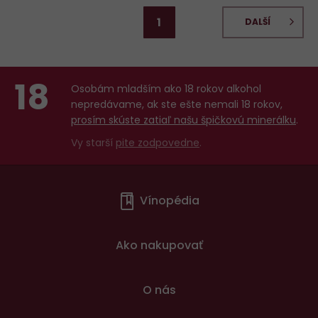
1
DALŠÍ
18
Osobám mladším ako 18 rokov alkohol
nepredávame, ak ste ešte nemali 18 rokov,
prosím skúste zatiaľ našu špičkovú minerálku
.
Vy starší
pite zodpovedne
.
Menu
Vínopédia
v
patičce
Ako nakupovať
O nás