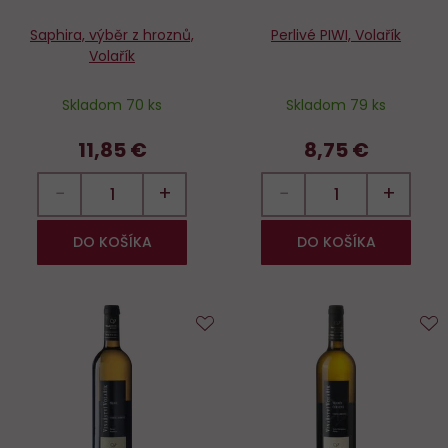
Saphira, výběr z hroznů,
Perlivé PIWI, Volařík
Volařík
Skladom 70 ks
Skladom 79 ks
11,85 €
8,75 €
−
+
−
+
DO KOŠÍKA
DO KOŠÍKA
Do
D
obľúbených
o