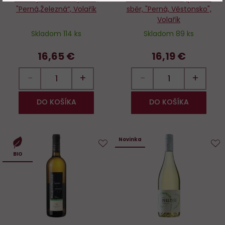
"Perná,Železná“, Volařík
sběr, "Perná, Věstonsko",
Volařík
Skladom 114 ks
Skladom 89 ks
16,65 €
16,19 €
−
+
−
+
DO KOŠÍKA
DO KOŠÍKA
Novinka
Do
D
BIO
obľúbených
o