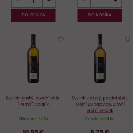
−
+
−
+
DO KOŠÍKA
DO KOŠÍKA
Do
D
obľúbených
o
Ryzlink rýnský, pozdní sběr,
Ryzlink vlašský, pozdní sběr,
"Perná", Volařík
"Dolní Dunajovice, Zimní
vrch", Volařík
Skladom 72 ks
Skladom 131 ks
10,95 €
8,75 €