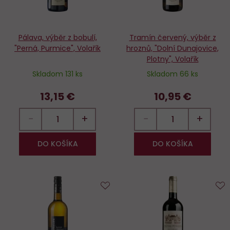
Pálava, výběr z bobulí,
Tramín červený, výběr z
"Perná, Purmice", Volařík
hroznů, "Dolní Dunajovice,
Plotny", Volařík
Skladom 131 ks
Skladom 66 ks
13,15 €
10,95 €
−
+
−
+
DO KOŠÍKA
DO KOŠÍKA
Do
D
obľúbených
o