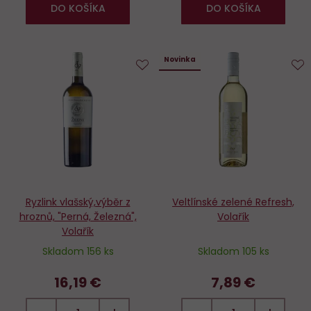
DO KOŠÍKA
DO KOŠÍKA
Novinka
Do
D
obľúbených
o
Ryzlink vlašský,výběr z
Veltlínské zelené Refresh,
hroznů, "Perná, Železná",
Volařík
Volařík
Skladom 156 ks
Skladom 105 ks
16,19 €
7,89 €