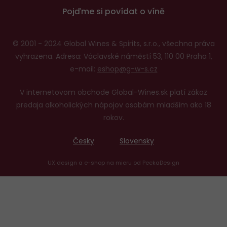
Pojďme si povídat o víně
© 2001 - 2024 Global Wines & Spirits, s.r.o., všechna práva
vyhrazena. Adresa: Václavské náměstí 53, 110 00 Praha 1,
e-mail:
eshop@g-w-s.cz
V internetovom obchode Global-Wines.sk platí zákaz
predaja alkoholických nápojov osobám mladším ako 18
rokov.
Česky
Slovensky
UX design
a
e-shop na mieru
od
PeckaDesign