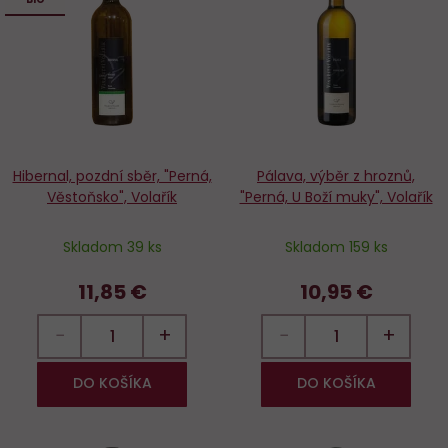
Do
D
obľúbených
o
Hibernal, pozdní sběr, "Perná,
Pálava, výběr z hroznů,
Věstoňsko", Volařík
"Perná, U Boží muky", Volařík
Skladom 39 ks
Skladom 159 ks
11,85 €
10,95 €
−
+
−
+
DO KOŠÍKA
DO KOŠÍKA