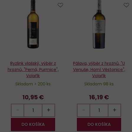
Do
D
obľúbených
o
Ryzlink vlašský, výběr z
Pálava, výběr z hroznů, "U
hroznů, "Perná, Purmice",
Venuše, Horní Věstonice",
Volařík
Volařík
Skladom > 200 ks
Skladom 98 ks
10,95 €
16,19 €
−
+
−
+
DO KOŠÍKA
DO KOŠÍKA